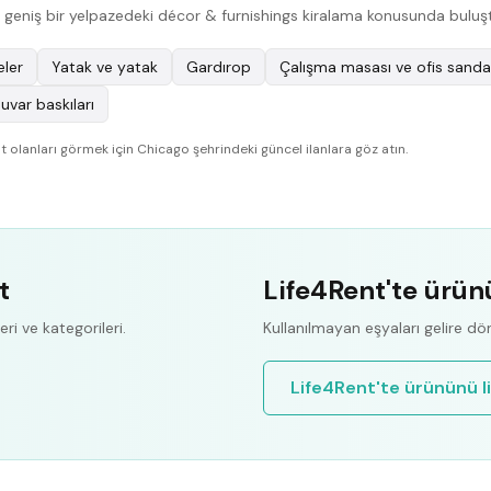
zi geniş bir yelpazedeki décor & furnishings kiralama konusunda buluş
ler
Yatak ve yatak
Gardırop
Çalışma masası ve ofis sanda
uvar baskıları
 olanları görmek için Chicago şehrindeki güncel ilanlara göz atın.
t
Life4Rent'te ürün
ri ve kategorileri.
Kullanılmayan eşyaları gelire dö
Life4Rent'te ürününü l