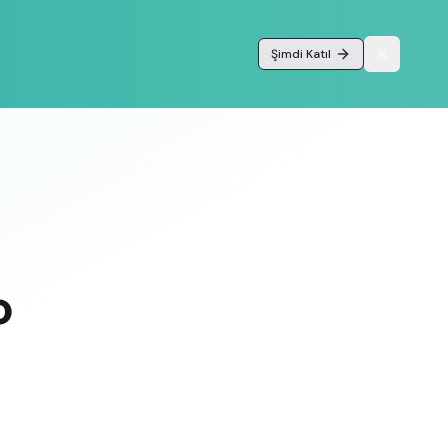
Şimdi Katıl
o