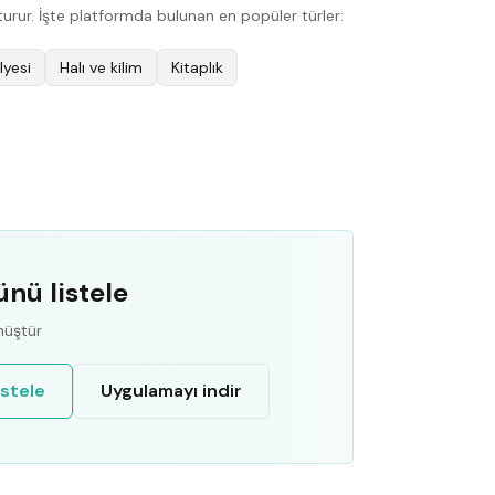
turur. İşte platformda bulunan en popüler türler:
lyesi
Halı ve kilim
Kitaplık
ünü listele
nüştür
istele
Uygulamayı indir