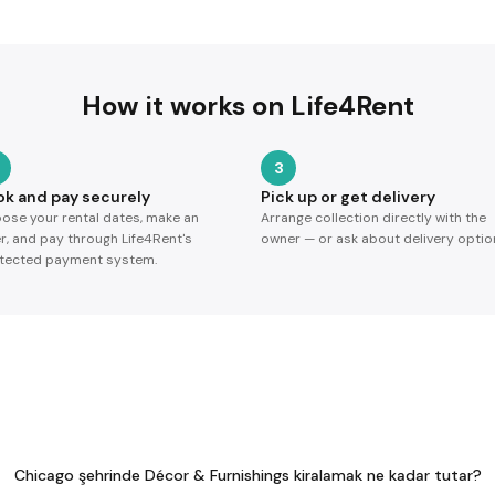
How it works on Life4Rent
3
ok and pay securely
Pick up or get delivery
ose your rental dates, make an
Arrange collection directly with the
er, and pay through Life4Rent's
owner — or ask about delivery optio
tected payment system.
Chicago şehrinde Décor & Furnishings kiralamak ne kadar tutar?