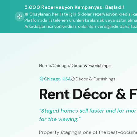
5.000 Rezervasyon Kampanyası Başladı!
Onaylanan her liste için 5 dolar rezervasyon kredisi k
Platformda listelenen ürünleri kiralamak veya satın almak
Arkadaşlarınızı yönlendirin, onlar ilan verdiğinde daha faz
Home
/
Chicago
/
Décor & Furnishings
Chicago
, USA
Décor & Furnishings
Rent Décor & F
"
Staged homes sell faster and for mo
for the viewing.
"
Property staging is one of the best-docum