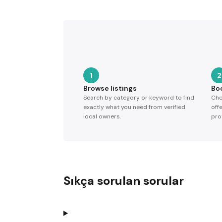
1
2
Browse listings
Bo
Search by category or keyword to find
Cho
exactly what you need from verified
off
local owners.
pro
Sıkça sorulan sorular