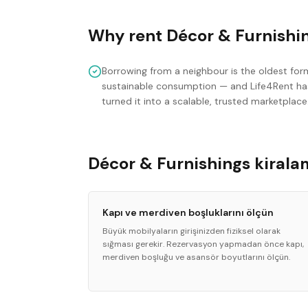
Why rent
Décor & Furnishi
Borrowing from a neighbour is the oldest for
sustainable consumption — and Life4Rent ha
turned it into a scalable, trusted marketplace
Décor & Furnishings kiralam
Kapı ve merdiven boşluklarını ölçün
Büyük mobilyaların girişinizden fiziksel olarak
sığması gerekir. Rezervasyon yapmadan önce kapı,
merdiven boşluğu ve asansör boyutlarını ölçün.