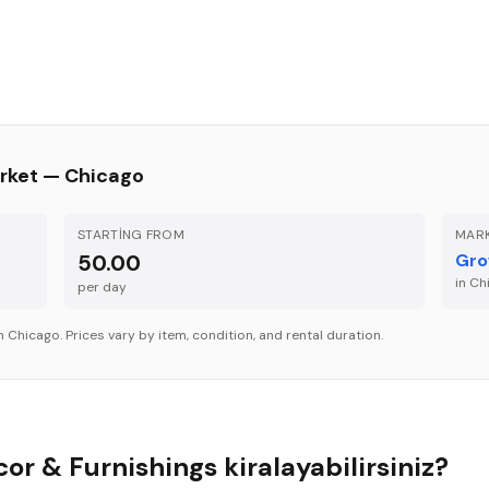
rket —
Chicago
STARTING FROM
MARK
50.00
Gro
in
Ch
per
day
in
Chicago
. Prices vary by item, condition, and rental duration.
r & Furnishings kiralayabilirsiniz?