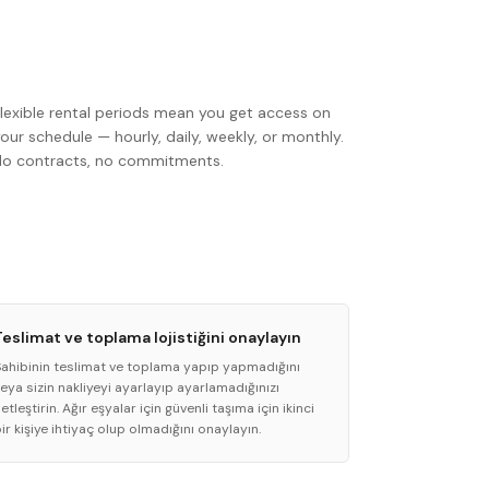
Flexible rental periods mean you get access on
our schedule — hourly, daily, weekly, or monthly.
No contracts, no commitments.
Teslimat ve toplama lojistiğini onaylayın
Sahibinin teslimat ve toplama yapıp yapmadığını
eya sizin nakliyeyi ayarlayıp ayarlamadığınızı
etleştirin. Ağır eşyalar için güvenli taşıma için ikinci
ir kişiye ihtiyaç olup olmadığını onaylayın.