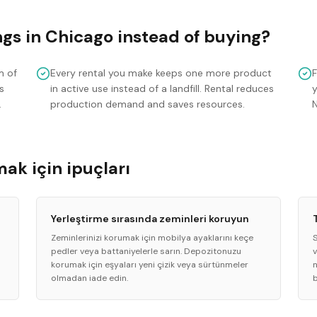
ngs
in
Chicago
instead of buying?
m of
Every rental you make keeps one more product
s
in active use instead of a landfill. Rental reduces
y
.
production demand and saves resources.
ak için ipuçları
Yerleştirme sırasında zeminleri koruyun
Zeminlerinizi korumak için mobilya ayaklarını keçe
pedler veya battaniyelerle sarın. Depozitonuzu
v
korumak için eşyaları yeni çizik veya sürtünmeler
n
olmadan iade edin.
b