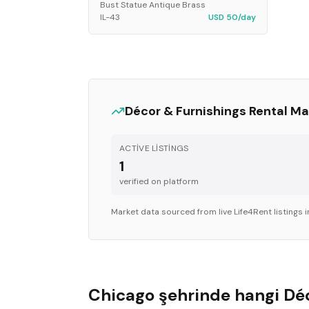
Bust Statue Antique Brass
IL-43
USD 50/day
Décor & Furnishings
Rental Ma
ACTIVE LISTINGS
1
verified on platform
Market data sourced from live Life4Rent listings 
Chicago şehrinde hangi Déco