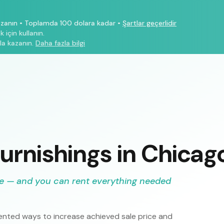
azanın
•
Toplamda 100 dolara kadar
•
Şartlar geçerlidir
 için kullanın.
la kazanın.
Daha fazla bilgi
urnishings in Chicag
re — and you can rent everything needed
ented ways to increase achieved sale price and