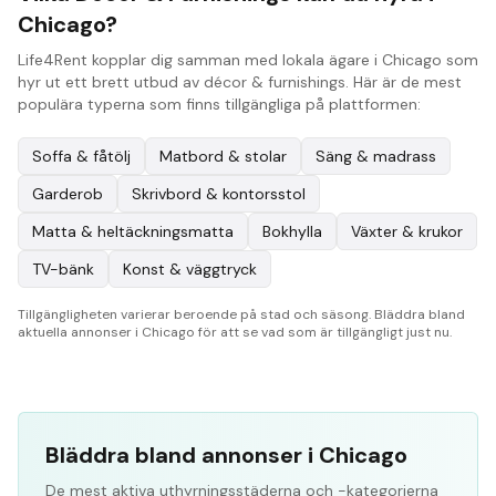
Chicago?
Life4Rent kopplar dig samman med lokala ägare i Chicago som
hyr ut ett brett utbud av décor & furnishings. Här är de mest
populära typerna som finns tillgängliga på plattformen:
Soffa & fåtölj
Matbord & stolar
Säng & madrass
Garderob
Skrivbord & kontorsstol
Matta & heltäckningsmatta
Bokhylla
Växter & krukor
TV-bänk
Konst & väggtryck
Tillgängligheten varierar beroende på stad och säsong. Bläddra bland
aktuella annonser i Chicago för att se vad som är tillgängligt just nu.
Bläddra bland annonser i Chicago
De mest aktiva uthyrningsstäderna och -kategorierna