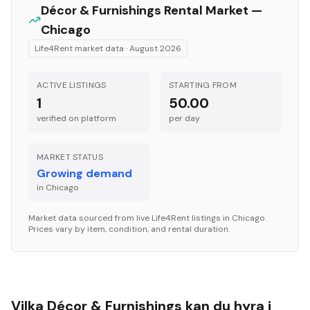
Décor & Furnishings
Rental Market —
Chicago
Life4Rent market data ·
August 2026
ACTIVE LISTINGS
STARTING FROM
1
50.00
verified on platform
per
day
MARKET STATUS
Growing demand
in
Chicago
Market data sourced from live Life4Rent listings in
Chicago
.
Prices vary by item, condition, and rental duration.
Vilka Décor & Furnishings kan du hyra i