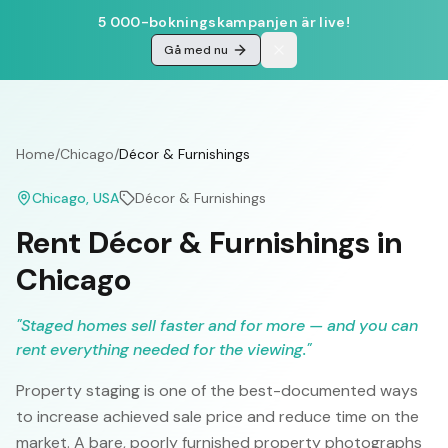
5 000-bokningskampanjen är live!
Gå med nu
Home
/
Chicago
/
Décor & Furnishings
Chicago
, USA
Décor & Furnishings
Rent Décor & Furnishings in
Chicago
"
Staged homes sell faster and for more — and you can
rent everything needed for the viewing.
"
Property staging is one of the best-documented ways
to increase achieved sale price and reduce time on the
market. A bare, poorly furnished property photographs