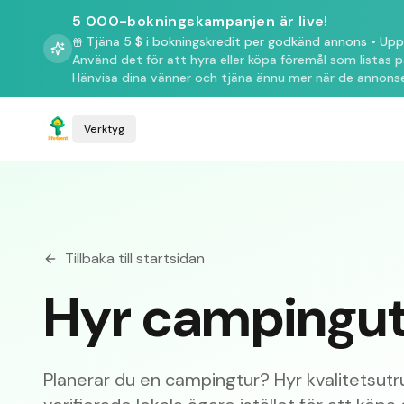
5 000-bokningskampanjen är live!
Tjäna 5 $ i bokningskredit per godkänd annons
•
Upp 
Använd det för att hyra eller köpa föremål som listas 
Hänvisa dina vänner och tjäna ännu mer när de annonse
Verktyg
Tillbaka till startsidan
Hyr campingutr
Planerar du en campingtur? Hyr kvalitetsutr