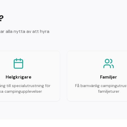
?
ar alla nytta av att hyra
Helgkrigare
Familjer
ång till specialutrustning för
Få barnvänlig campingutrust
ika campingupplevelser
familjeturer