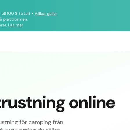
till 100 $ totalt
•
Villkor gäller
på plattformen.
rar.
Läs mer
ustning online
ustning för camping från