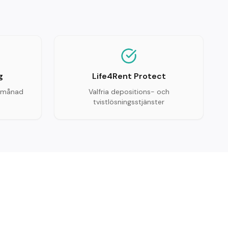
g
Life4Rent Protect
er månad
Valfria depositions- och
tvistlösningsstjänster