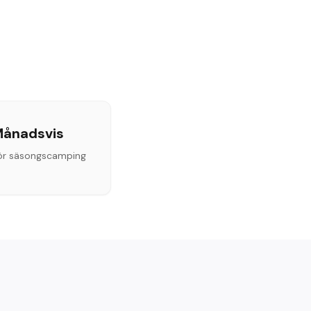
ånadsvis
för säsongscamping