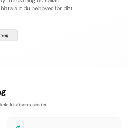
 dyr utrustning du sällan
hitta allt du behöver för ditt
tning
ng
kala friluftsentusiaster.