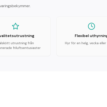
örvaringsbekymmer.
valitetsutrustning
Flexibel uthyrnin
älskött utrustning från
Hyr för en helg, vecka ell
nerade friluftsentusiaster