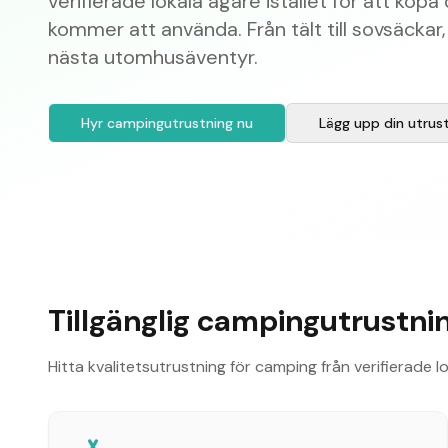
verifierade lokala ägare istället för att köpa
kommer att använda. Från tält till sovsäckar, 
nästa utomhusäventyr.
Hyr campingutrustning nu
Lägg upp din utrus
Tillgänglig campingutrustni
Hitta kvalitetsutrustning för camping från verifierade lo