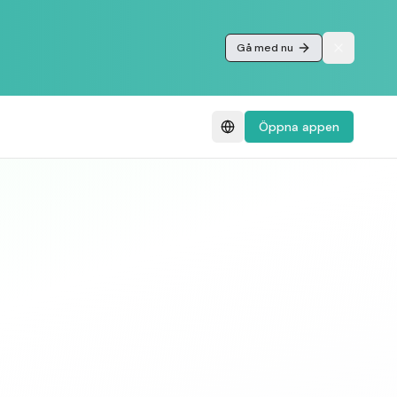
Gå med nu
Öppna appen