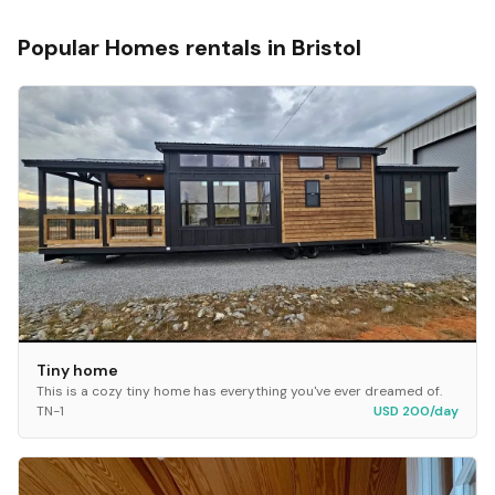
Popular
Homes
rentals in
Bristol
Tiny home
This is a cozy tiny home has everything you've ever dreamed of.
TN-1
USD 200/day