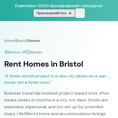
Кампания «5000 бронирований» запущена!
Присоединяйтесь
Home
/
Bristol
/
Homes
Bristol
, UK
Homes
Rent Homes in Bristol
"
A three-month project in a new city deserves a real
home, not a hotel room.
"
Business travel has evolved: project-based work often
means weeks or months in a city, not days. Hotels are
expensive, impersonal, and not set up for extended
stays. Life4Rent's home and accommodation listings