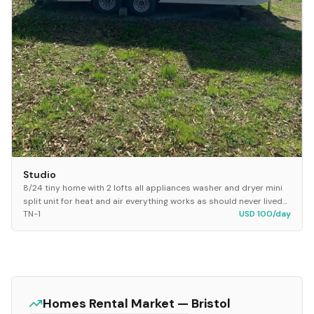
Studio
8/24 tiny home with 2 lofts all appliances washer and dryer mini
split unit for heat and air everything works as should never lived
TN-1
USD 100/day
in good as new condition bui...
Homes
Rental Market —
Bristol