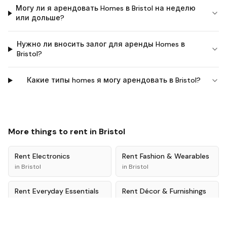
Могу ли я арендовать Homes в Bristol на неделю
или дольше?
Нужно ли вносить залог для аренды Homes в
Bristol?
Какие типы homes я могу арендовать в Bristol?
More things to rent in
Bristol
Rent
Electronics
Rent
Fashion & Wearables
in
Bristol
in
Bristol
Rent
Everyday Essentials
Rent
Décor & Furnishings
in
Bristol
in
Bristol
Rent
Tools
Rent
Baby & Kids