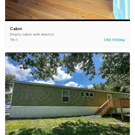
Cabin
Empty cabin with electric
TN-1
USD 50/day