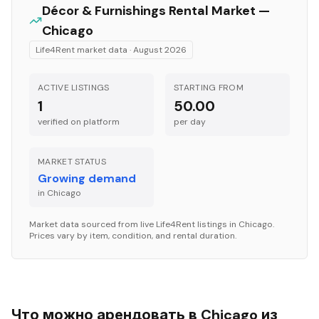
Décor & Furnishings
Rental Market —
Chicago
Life4Rent market data ·
August 2026
ACTIVE LISTINGS
STARTING FROM
1
50.00
verified on platform
per
day
MARKET STATUS
Growing demand
in
Chicago
Market data sourced from live Life4Rent listings in
Chicago
.
Prices vary by item, condition, and rental duration.
Что можно арендовать в Chicago из