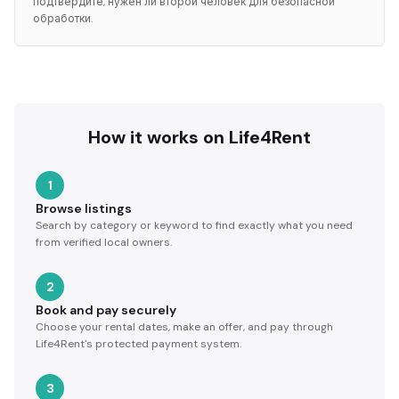
подтвердите, нужен ли второй человек для безопасной
обработки.
How it works on Life4Rent
1
Browse listings
Search by category or keyword to find exactly what you need
from verified local owners.
2
Book and pay securely
Choose your rental dates, make an offer, and pay through
Life4Rent's protected payment system.
3