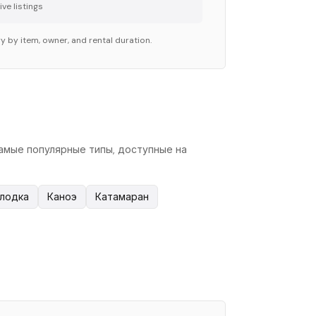
ve listing
s
y by item, owner, and rental duration.
самые популярные типы, доступные на
 лодка
Каноэ
Катамаран