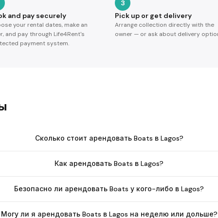
3
ok and pay securely
Pick up or get delivery
ose your rental dates, make an
Arrange collection directly with the
er, and pay through Life4Rent's
owner — or ask about delivery optio
tected payment system.
сы
Сколько стоит арендовать Boats в Lagos?
Как арендовать Boats в Lagos?
Безопасно ли арендовать Boats у кого-либо в Lagos?
Могу ли я арендовать Boats в Lagos на неделю или дольше?