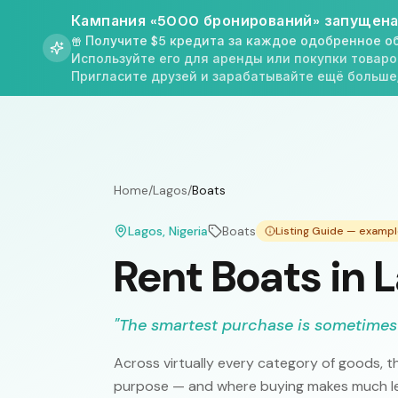
Кампания «5000 бронирований» запущена
Получите $5 кредита за каждое одобренное о
Используйте его для аренды или покупки товаро
Пригласите друзей и зарабатывайте ещё больше
Home
/
Lagos
/
Boats
Lagos
, Nigeria
Boats
Listing Guide — examp
Rent Boats in 
"
The smartest purchase is sometimes
Across virtually every category of goods, th
purpose — and where buying makes much les