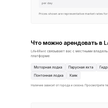
per day
Prices shown are representative market rates fo
Что можно арендовать в La
Life4Rent связывает вас с местными владел
платформе:
Моторная лодка
Парусная яхта
Гидр
Понтонная лодка
Каяк
Наличие зависит от города и сезона. Просмотрите те