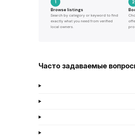
1
2
Browse listings
Bo
Search by category or keyword to find
Cho
exactly what you need from verified
off
local owners.
pro
Часто задаваемые вопро