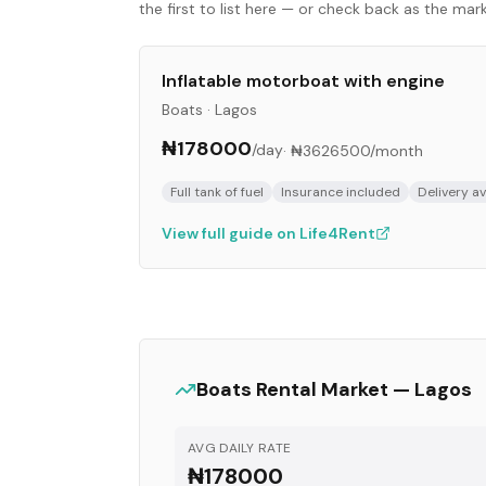
the first to list here — or check back as the ma
Inflatable motorboat with engine
Boats
·
Lagos
₦178000
/day
·
₦3626500
/month
Full tank of fuel
Insurance included
Delivery av
View full guide on Life4Rent
Boats
Rental Market —
Lagos
AVG DAILY RATE
₦178000