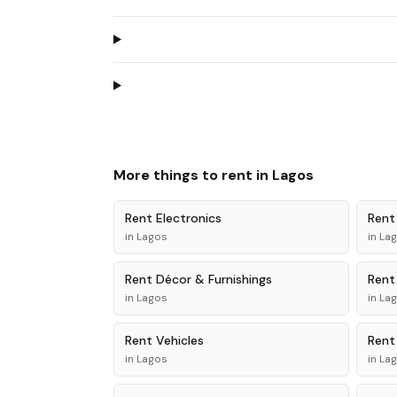
More things to rent in
Lagos
Rent
Electronics
Ren
in
Lagos
in
La
Rent
Décor & Furnishings
Ren
in
Lagos
in
La
Rent
Vehicles
Ren
in
Lagos
in
La