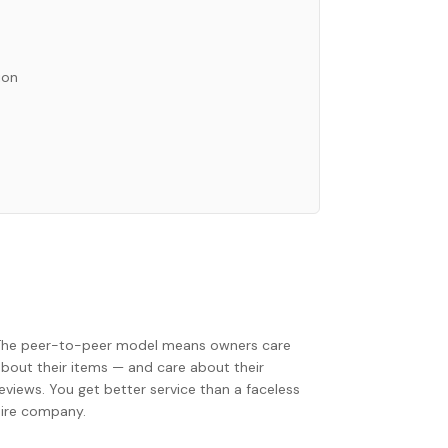
ion
The peer-to-peer model means owners care
about their items — and care about their
eviews. You get better service than a faceless
hire company.