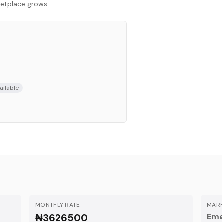
rketplace grows.
ailable
MONTHLY RATE
MARK
₦3626500
Eme