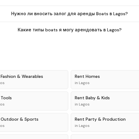
Нужно ли вносить залог для аренды Boats в Lagos?
Какие типы boats я могу арендовать в Lagos?
t
Fashion & Wearables
Rent
Homes
gos
in
Lagos
t
Tools
Rent
Baby & Kids
gos
in
Lagos
t
Outdoor & Sports
Rent
Party & Production
gos
in
Lagos