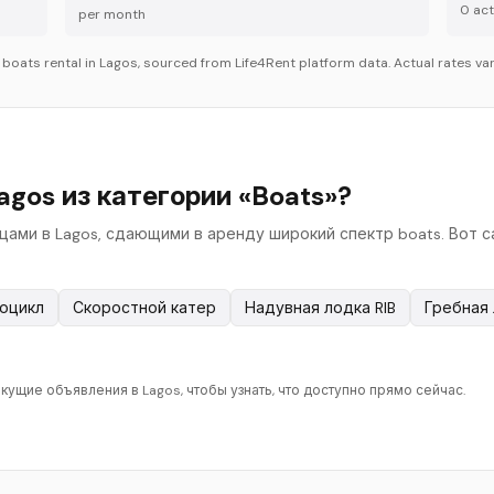
0
acti
per month
r
boats
rental in
Lagos
, sourced from Life4Rent platform data. Actual rates var
gos из категории «Boats»?
ьцами в Lagos, сдающими в аренду широкий спектр boats. Вот 
оцикл
Скоростной катер
Надувная лодка RIB
Гребная
кущие объявления в Lagos, чтобы узнать, что доступно прямо сейчас.