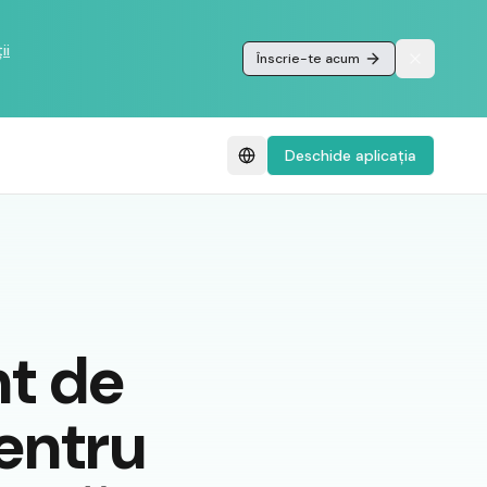
ii
Înscrie-te acum
Deschide aplicația
nt de
entru