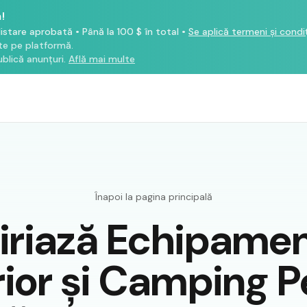
!
listare aprobată
•
Până la 100 $ în total
•
Se aplică termeni și condiț
ate pe platformă.
blică anunțuri.
Află mai multe
Înapoi la pagina principală
iriază Echipame
rior și Camping P