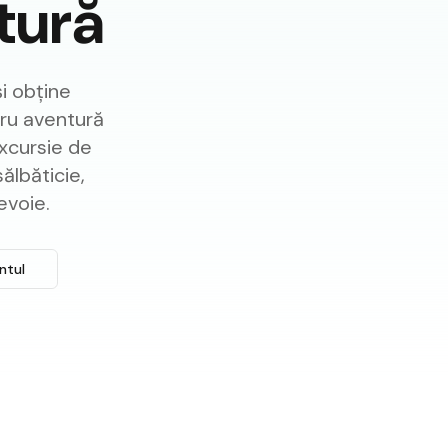
tură
și obține
tru aventură
excursie de
ălbăticie,
evoie.
ntul