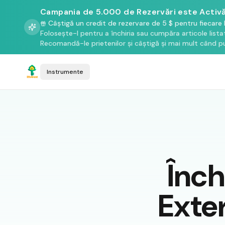
Campania de 5.000 de Rezervări este Activă
Câștigă un credit de rezervare de 5 $ pentru fiecare 
Folosește-l pentru a închiria sau cumpăra articole list
Recomandă-le prietenilor și câștigă și mai mult când pu
Instrumente
Înch
Exte