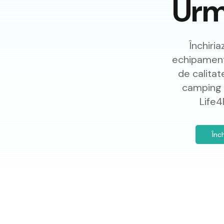
Urm
Închiria
echipamente
de calitat
camping d
Life4
Înc