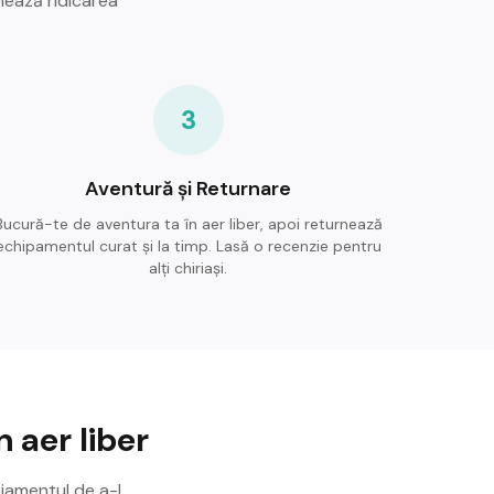
nează ridicarea
3
Aventură și Returnare
Bucură-te de aventura ta în aer liber, apoi returnează
echipamentul curat și la timp. Lasă o recenzie pentru
alți chiriași.
 aer liber
ajamentul de a-l