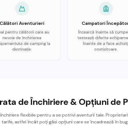
Călători Aventurieri
Campatori Începător
eal pentru călătorii care au
Încearcă înainte să cumpe
nevoie de închirierea
testează diferite echipam
ipamentului de camping la
înainte de a face achiziți
destinație.
costisitoare.
rata de Închiriere & Opțiuni de P
nchiriere flexibile pentru a se potrivi aventurii tale. Proprietarii
e tarife, astfel încât poți găsi opțiuni care se încadrează în bug