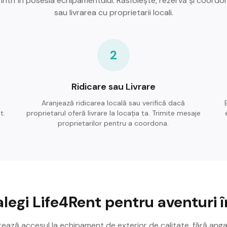
 intri în posesia echipamentului. Răsfoiește, rezervă și coordo
sau livrarea cu proprietarii locali.
2
Ridicare sau Livrare
Aranjează ridicarea locală sau verifică dacă
t.
proprietarul oferă livrare la locația ta. Trimite mesaje
proprietarilor pentru a coordona.
alegi Life4Rent pentru aventuri în
itează accesul la echipament de exterior de calitate, fără ang