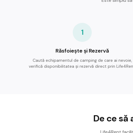
Este simplu să
1
Răsfoiește și Rezervă
Caută echipamentul de camping de care ai nevoie,
verifică disponibilitatea și rezervă direct prin Life4Ren
De ce să 
Life4Rent facil