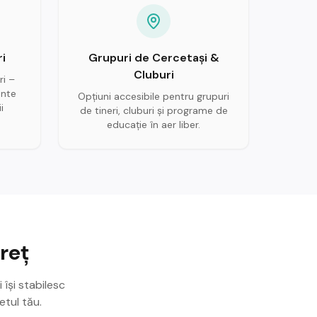
i
Grupuri de Cercetași &
Cluburi
ri –
ente
Opțiuni accesibile pentru grupuri
i
de tineri, cluburi și programe de
educație în aer liber.
reț
 își stabilesc
etul tău.