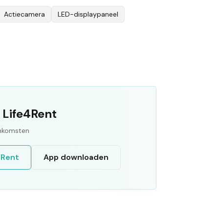
Actiecamera
LED-displaypaneel
 Life4Rent
inkomsten
4Rent
App downloaden