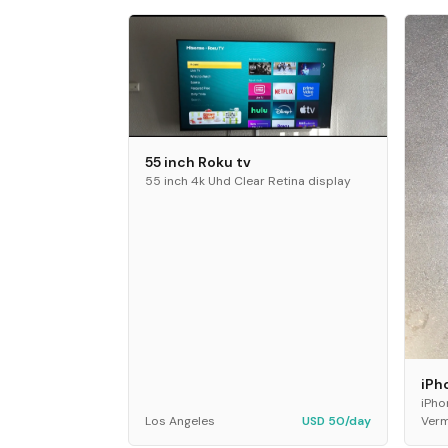
55 inch Roku tv
55 inch 4k Uhd Clear Retina display
iPh
iPho
Los Angeles
USD 50/day
Ver