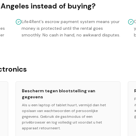
 Angeles
instead of buying?
Life4Rent's escrow payment system means your
mes
money is protected until the rental goes
y
ler
smoothly. No cash in hand, no awkward disputes.
ctronics
Bescherm tegen blootstelling van
gegevens
Als u een laptop of tablet huurt, vermijd dan het
opslaan van wachtwoorden of persoonlijke
g
gegevens. Gebruik de gastmodus of een
privébrowser en log volledig uit voordat u het
apparaat retourneert.