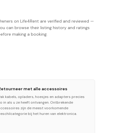
Owners on Life4Rent are verified and reviewed —
ou can browse their listing history and ratings
before making a booking.
Retourneer met alle accessoires
Pak kabels, opladers, hoesjes en adapters precies
zo in als u ze heeft ontvangen. Ontbrekende
accessoires zijn de meest voorkomende
eschilcategorie bij het huren van elektronica.