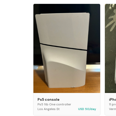
Ps5 console
iPh
Ps5 1tb One controller
11 p
Los Angeles St
USD 50/day
Verm