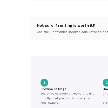
Not sure if renting is worth it?
Use the
Electronics
income calculator to see
1
2
Browse listings
Bo
Search by category or keyword to find
Cho
exactly what you need from verified
off
local owners.
pro