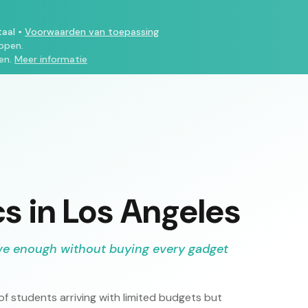
taal
•
Voorwaarden van toepassing
open.
en.
Meer informatie
cs in Los Angeles
sive enough without buying every gadget
of students arriving with limited budgets but