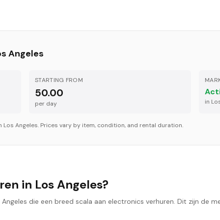
os Angeles
STARTING FROM
MARK
50.00
Act
in
Lo
per
day
in
Los Angeles
. Prices vary by item, condition, and rental duration.
ren in Los Angeles?
s Angeles die een breed scala aan electronics verhuren. Dit zijn de m