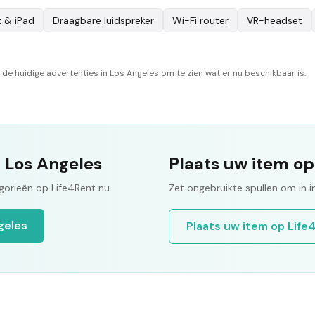
t & iPad
Draagbare luidspreker
Wi-Fi router
VR-headset
 de huidige advertenties in Los Angeles om te zien wat er nu beschikbaar is.
n Los Angeles
Plaats uw item op
orieën op Life4Rent nu.
Zet ongebruikte spullen om in 
geles
Plaats uw item op Life