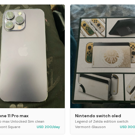
one 11 Pro max
Nintendo switch oled
ro max Unlocked Sim clean
Legend of Zelda edition switch
ont Square
USD 200/day
Vermont-Slauson
USD 300