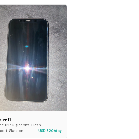
one 11
ne 11256 gigabits Clean
mont-Slauson
USD 320/day