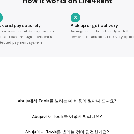
How it works on Life4Rent
3
ok and pay securely
Pick up or get delivery
ose your rental dates, make an
Arrange collection directly with the
er, and pay through Life4Rent's
owner — or ask about delivery optio
tected payment system.
Abuja에서 Tools를 빌리는 데 비용이 얼마나 드나요?
Abuja에서 Tools를 어떻게 빌리나요?
Abuja에서 Tools를 빌리는 것이 안전한가요?