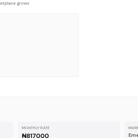
rketplace grows.
MONTHLY RATE
MARK
₦817000
Eme