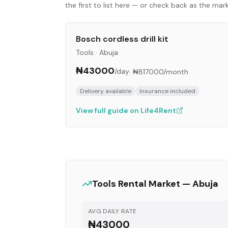
the first to list here — or check back as the ma
Bosch cordless drill kit
Tools
·
Abuja
₦43000
/day
·
₦817000
/month
Delivery available
Insurance included
View full guide on Life4Rent
Tools
Rental Market —
Abuja
AVG DAILY RATE
₦43000