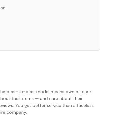
ion
The peer-to-peer model means owners care
about their items — and care about their
eviews. You get better service than a faceless
hire company.