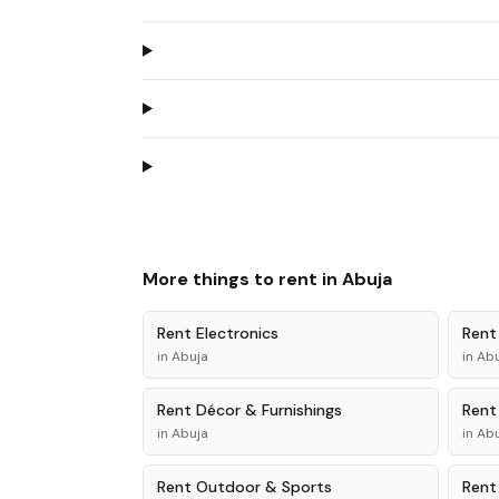
More things to rent in
Abuja
Rent
Electronics
Ren
in
Abuja
in
Abu
Rent
Décor & Furnishings
Ren
in
Abuja
in
Abu
Rent
Outdoor & Sports
Ren