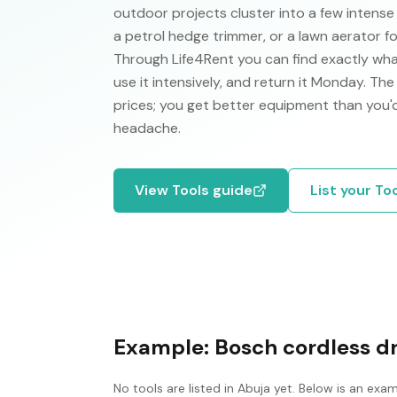
outdoor projects cluster into a few intens
a petrol hedge trimmer, or a lawn aerator f
Through Life4Rent you can find exactly wha
use it intensively, and return it Monday. Th
prices; you get better equipment than you
headache.
View
Tools
guide
List your
To
Example:
Bosch cordless dri
No
tools
are listed in
Abuja
yet. Below is an exam