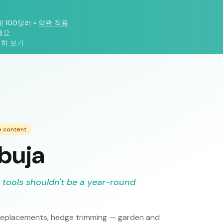
대 100달러
•
약관 적용
요.
히 보기
e content
Abuja
 tools shouldn't be a year-round
ce replacements, hedge trimming — garden and