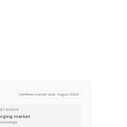
Life4Rent market data ·
August 2026
ET STATUS
rging market
ve listing
s