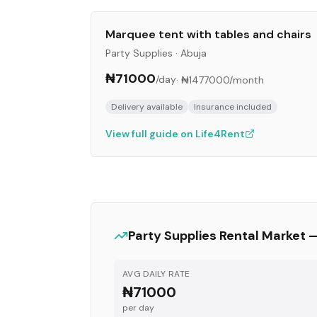
Marquee tent with tables and chairs
Party Supplies
·
Abuja
₦71000
/day
·
₦1477000
/month
Delivery available
Insurance included
View full guide on Life4Rent
Party Supplies
Rental Market 
AVG DAILY RATE
₦71000
per day