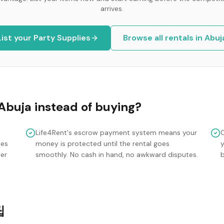
arrives.
List your
Party Supplies
Browse all rentals in
Abuj
Abuja
instead of buying?
Life4Rent's escrow payment system means your
mes
money is protected until the rental goes
y
ler
smoothly. No cash in hand, no awkward disputes.
팁