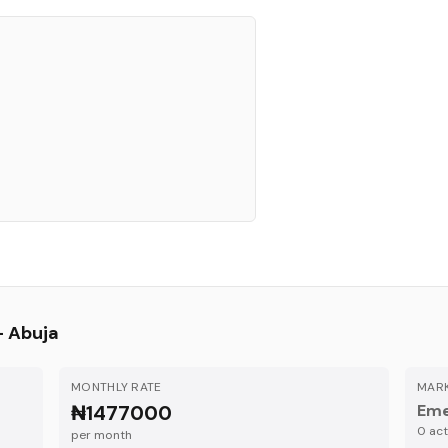
—
Abuja
MONTHLY RATE
MARK
₦1477000
Eme
0
acti
per month