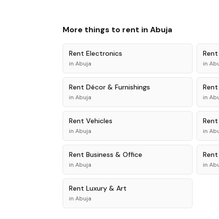
More things to rent in
Abuja
Rent
Electronics
Ren
in
Abuja
in
Abu
Rent
Décor & Furnishings
Ren
in
Abuja
in
Abu
Rent
Vehicles
Ren
in
Abuja
in
Abu
Rent
Business & Office
Ren
in
Abuja
in
Abu
Rent
Luxury & Art
in
Abuja