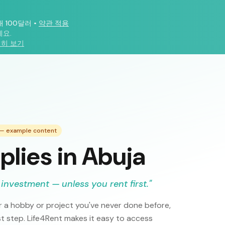
대 100달러
•
약관 적용
요.
히 보기
 — example content
plies in Abuja
 investment — unless you rent first.
"
 a hobby or project you've never done before,
rst step. Life4Rent makes it easy to access