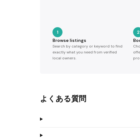
1
2
Browse listings
Bo
Search by category or keyword to find
Cho
exactly what you need from verified
off
local owners.
pro
よくある質問