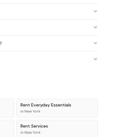
？
Rent
Everyday Essentials
in
New York
Rent
Services
in
New York