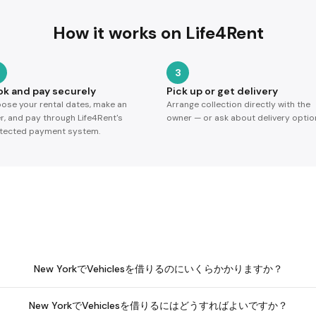
How it works on Life4Rent
3
ok and pay securely
Pick up or get delivery
ose your rental dates, make an
Arrange collection directly with the
er, and pay through Life4Rent's
owner — or ask about delivery optio
tected payment system.
New YorkでVehiclesを借りるのにいくらかかりますか？
New YorkでVehiclesを借りるにはどうすればよいですか？