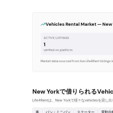
Vehicles
Rental Market —
New 
ACTIVE LISTINGS
1
verified on platform
Market data sourced from live Life4Rent listings 
New Yorkで借りられるVeh
Life4Rentは、New Yorkで様々なveh
車
バン・ミニバン
スクーター
電動自