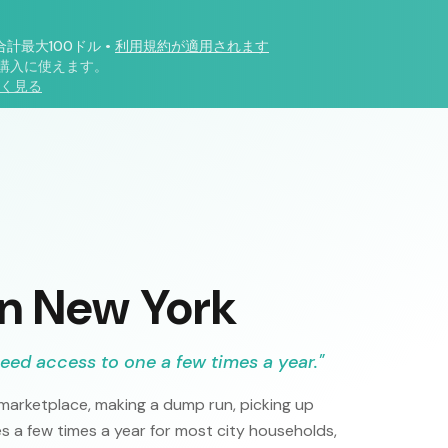
合計最大100ドル
•
利用規約が適用されます
購入に使えます。
く見る
in New York
eed access to one a few times a year.
"
e marketplace, making a dump run, picking up
es a few times a year for most city households,