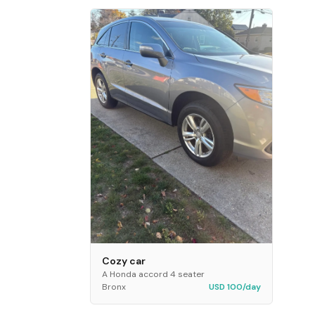
Cozy car
A Honda accord 4 seater
Bronx
USD 100/day