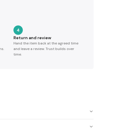
4
Return and review
Hand the item back at the agreed time
ns.
and leave a review. Trust builds over
time.