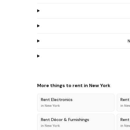
More things to rent in
New York
Rent
Electronics
Ren
in
New York
in
New
Rent
Décor & Furnishings
Ren
in
New York
in
New