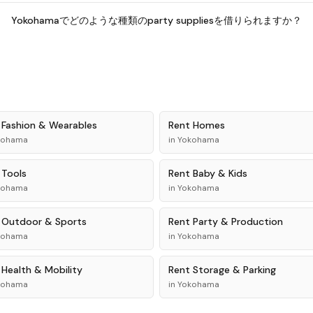
Yokohamaでどのような種類のparty suppliesを借りられますか？
t
Fashion & Wearables
Rent
Homes
kohama
in
Yokohama
t
Tools
Rent
Baby & Kids
kohama
in
Yokohama
t
Outdoor & Sports
Rent
Party & Production
kohama
in
Yokohama
t
Health & Mobility
Rent
Storage & Parking
kohama
in
Yokohama