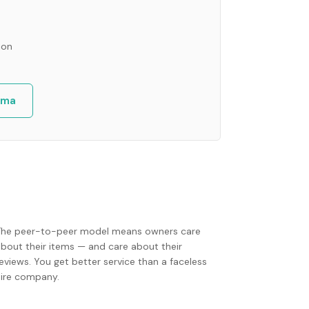
ion
ama
The peer-to-peer model means owners care
about their items — and care about their
eviews. You get better service than a faceless
hire company.