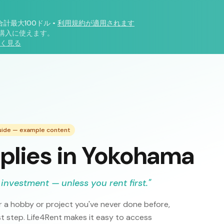
合計最大100ドル
•
利用規約が適用されます
購入に使えます。
く見る
Guide — example content
pplies in Yokohama
 investment — unless you rent first.
"
 a hobby or project you've never done before,
rst step. Life4Rent makes it easy to access