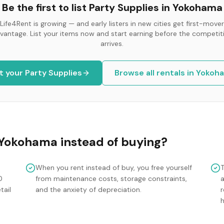
Be the first to list
Party Supplies
in
Yokohama
Life4Rent is growing — and early listers in new cities get first-mover
vantage. List your items now and start earning before the competit
arrives.
st your
Party Supplies
Browse all rentals in
Yokoh
Yokohama
instead of buying?
When you rent instead of buy, you free yourself
0
from maintenance costs, storage constraints,
tail
and the anxiety of depreciation.
r