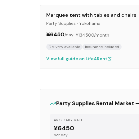
Marquee tent with tables and chairs
Party Supplies
·
Yokohama
¥6450
/day
·
¥134500
/month
Delivery available
Insurance included
View full guide on Life4Rent
Party Supplies
Rental Market 
AVG DAILY RATE
¥6450
per day