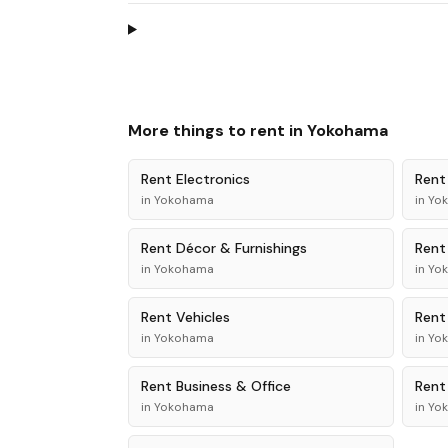
More things to rent in
Yokohama
Rent
Electronics
Ren
in
Yokohama
in
Yo
Rent
Décor & Furnishings
Ren
in
Yokohama
in
Yo
Rent
Vehicles
Ren
in
Yokohama
in
Yo
Rent
Business & Office
Ren
in
Yokohama
in
Yo