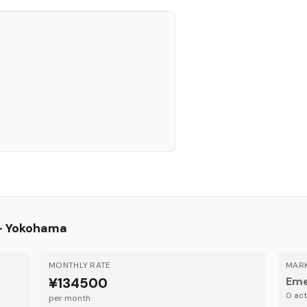
—
Yokohama
MONTHLY RATE
MARK
¥134500
Eme
0
acti
per month