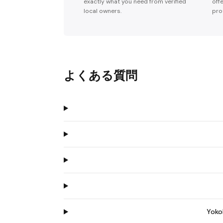
exactly what you need from verified
off
local owners.
pro
よくある質問
Yo