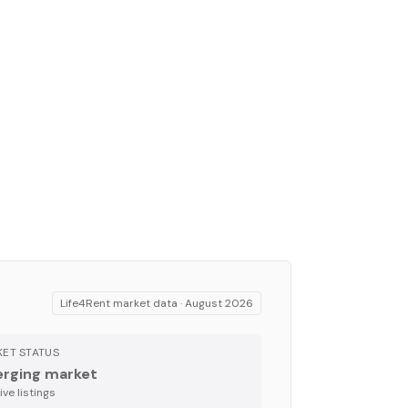
Life4Rent market data ·
August 2026
ET STATUS
rging market
ve listing
s