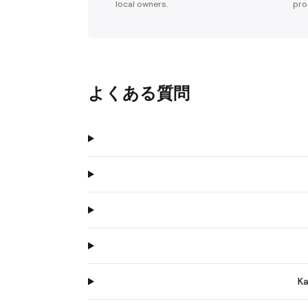
local owners.
pro
よくある質問
K