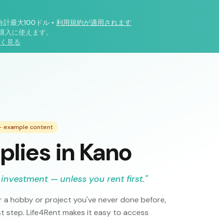
合計最大100ドル
•
利用規約が適用されます
購入に使えます。
く見る
 — example content
plies in Kano
 investment — unless you rent first.
"
 a hobby or project you've never done before,
rst step. Life4Rent makes it easy to access