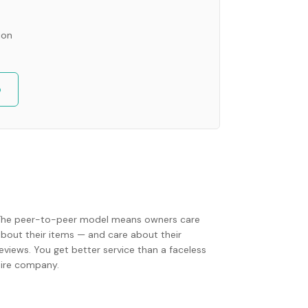
ion
o
The peer-to-peer model means owners care
about their items — and care about their
eviews. You get better service than a faceless
hire company.