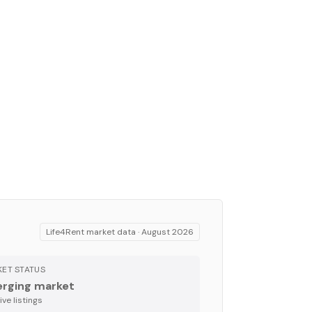
Life4Rent market data ·
August 2026
ET STATUS
rging market
ve listing
s