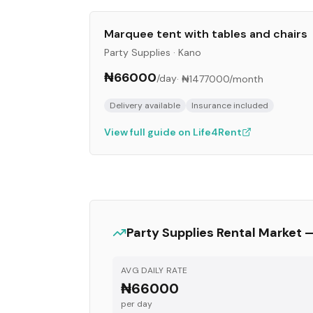
Marquee tent with tables and chairs
Party Supplies
·
Kano
₦66000
/day
·
₦1477000
/month
Delivery available
Insurance included
View full guide on Life4Rent
Party Supplies
Rental Market 
AVG DAILY RATE
₦66000
per day