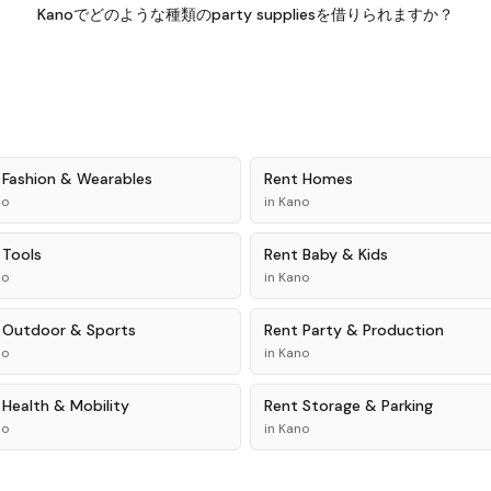
Kanoでどのような種類のparty suppliesを借りられますか？
t
Fashion & Wearables
Rent
Homes
no
in
Kano
t
Tools
Rent
Baby & Kids
no
in
Kano
t
Outdoor & Sports
Rent
Party & Production
no
in
Kano
t
Health & Mobility
Rent
Storage & Parking
no
in
Kano