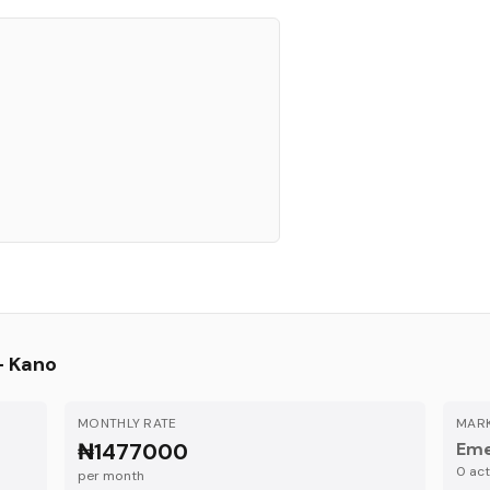
—
Kano
MONTHLY RATE
MARK
₦1477000
Eme
0
acti
per month