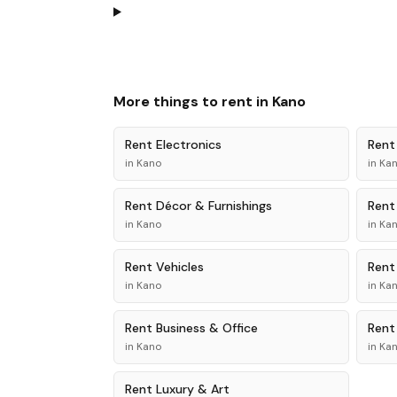
More things to rent in
Kano
Rent
Electronics
Ren
in
Kano
in
Ka
Rent
Décor & Furnishings
Ren
in
Kano
in
Ka
Rent
Vehicles
Ren
in
Kano
in
Ka
Rent
Business & Office
Ren
in
Kano
in
Ka
Rent
Luxury & Art