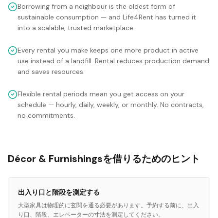
Borrowing from a neighbour is the oldest form of
sustainable consumption — and Life4Rent has turned it
into a scalable, trusted marketplace.
Every rental you make keeps one more product in active
use instead of a landfill. Rental reduces production demand
and saves resources.
Flexible rental periods mean you get access on your
schedule — hourly, daily, weekly, or monthly. No contracts,
no commitments.
Décor & Furnishingsを借りるためのヒント
出入り口と階段を測定する
大型家具は物理的に玄関を通る必要があります。予約する前に、出入
り口、階段、エレベーターの寸法を測定してください。