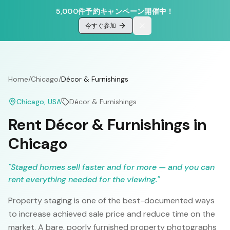
5,000件予約キャンペーン開催中！
今すぐ参加
Home
/
Chicago
/
Décor & Furnishings
Chicago
, USA
Décor & Furnishings
Rent Décor & Furnishings in
Chicago
"
Staged homes sell faster and for more — and you can
rent everything needed for the viewing.
"
Property staging is one of the best-documented ways
to increase achieved sale price and reduce time on the
market. A bare, poorly furnished property photographs