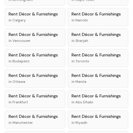
Rent
Décor & Furnishings
Rent
Décor & Furnishings
in
Calgary
in
Nairobi
Rent
Décor & Furnishings
Rent
Décor & Furnishings
in
Vancouver
in
Sharjah
Rent
Décor & Furnishings
Rent
Décor & Furnishings
in
Budapest
in
Toronto
Rent
Décor & Furnishings
Rent
Décor & Furnishings
in
Ottawa
in
Manila
Rent
Décor & Furnishings
Rent
Décor & Furnishings
in
Frankfurt
in
Abu Dhabi
Rent
Décor & Furnishings
Rent
Décor & Furnishings
in
Manchester
in
Riyadh