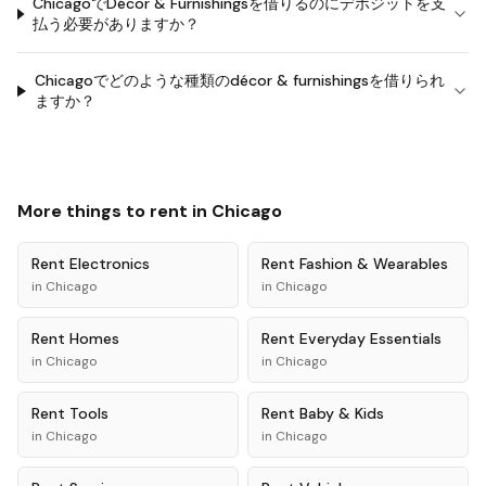
ChicagoでDécor & Furnishingsを借りるのにデポジットを支
払う必要がありますか？
Chicagoでどのような種類のdécor & furnishingsを借りられ
ますか？
More things to rent in
Chicago
Rent
Electronics
Rent
Fashion & Wearables
in
Chicago
in
Chicago
Rent
Homes
Rent
Everyday Essentials
in
Chicago
in
Chicago
Rent
Tools
Rent
Baby & Kids
in
Chicago
in
Chicago