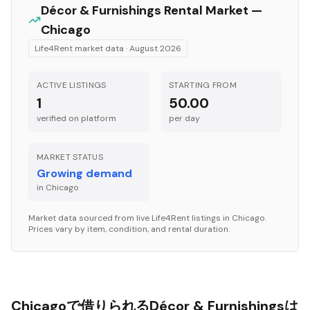
Décor & Furnishings
Rental Market —
Chicago
Life4Rent market data ·
August 2026
ACTIVE LISTINGS
STARTING FROM
1
50.00
verified on platform
per
day
MARKET STATUS
Growing demand
in
Chicago
Market data sourced from live Life4Rent listings in
Chicago
.
Prices vary by item, condition, and rental duration.
Chicagoで借りられるDécor & Furnishingsは