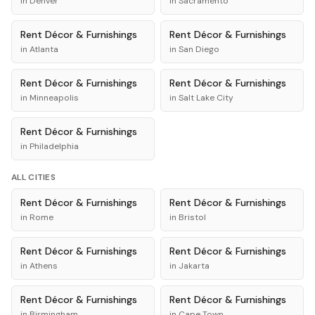
in
Denver
in
Sacramento
Rent
Décor & Furnishings
Rent
Décor & Furnishings
in
Atlanta
in
San Diego
Rent
Décor & Furnishings
Rent
Décor & Furnishings
in
Minneapolis
in
Salt Lake City
Rent
Décor & Furnishings
in
Philadelphia
ALL CITIES
Rent
Décor & Furnishings
Rent
Décor & Furnishings
in
Rome
in
Bristol
Rent
Décor & Furnishings
Rent
Décor & Furnishings
in
Athens
in
Jakarta
Rent
Décor & Furnishings
Rent
Décor & Furnishings
in
Birmingham
in
Cape Town