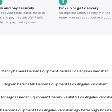
3
ok and pay securely
Pick up or get delivery
ose your rental dates, make an
Arrange collection directly with the
er, and pay through Life4Rent's
owner — or ask about delivery optio
tected payment system.
Mennyibe kerül Garden Equipment bérlése Los Angeles városban?
Hogyan bérelhetek Garden Equipmentt Los Angeles városban?
ztonságos Garden Equipmentt bérelni valakitől Los Angeles városb
ek Garden Equipmentt Los Angeles városban egy hétre vagy hossza