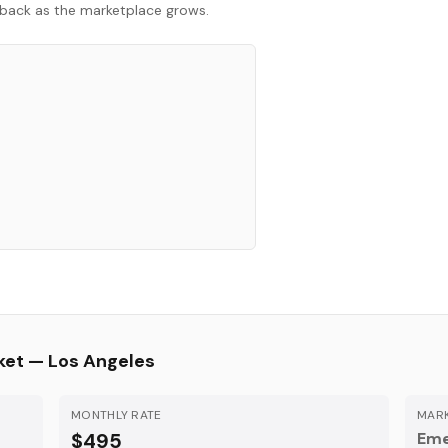
ck back as the marketplace grows.
ket —
Los Angeles
MONTHLY RATE
MARK
$495
Eme