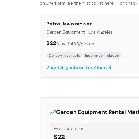
on Life4Rent. Be the first to list here — or che
Petrol lawn mower
Garden Equipment
·
Los Angeles
$22
/day
·
$495
/month
Delivery available
Insurance included
View full guide on Life4Rent
Garden Equipment
Rental Mar
AVG DAILY RATE
$22