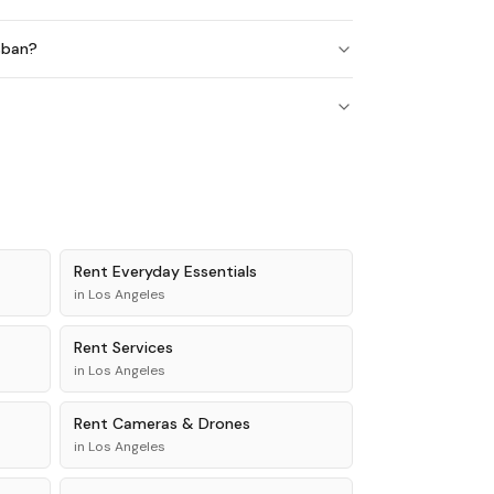
sban?
Rent
Everyday Essentials
in
Los Angeles
Rent
Services
in
Los Angeles
Rent
Cameras & Drones
in
Los Angeles