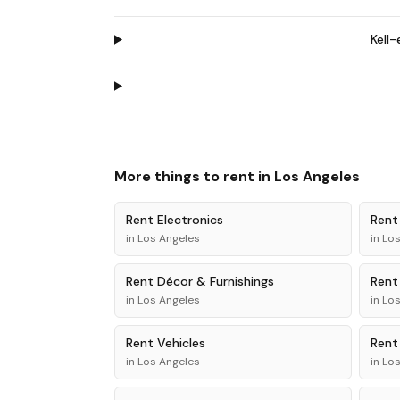
Kell
More things to rent in
Los Angeles
Rent
Electronics
Ren
in
Los Angeles
in
Los
Rent
Décor & Furnishings
Ren
in
Los Angeles
in
Los
Rent
Vehicles
Ren
in
Los Angeles
in
Los