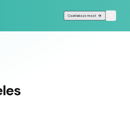
Csatlakozz most
eles