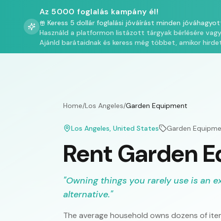
Az 5000 foglalás kampány él!
Keress 5 dollár foglalási jóváírást minden jóváhagyot
Használd a platformon listázott tárgyak bérlésére vag
Ajánld barátaidnak és keress még többet, amikor hirde
Home
/
Los Angeles
/
Garden Equipment
Los Angeles
, United States
Garden Equipme
Rent Garden E
"
Owning things you rarely use is an e
alternative.
"
The average household owns dozens of item