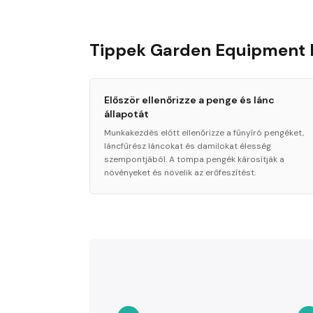
Tippek Garden Equipment 
Először ellenőrizze a penge és lánc
állapotát
Munkakezdés előtt ellenőrizze a fűnyíró pengéket,
láncfűrész láncokat és damilokat élesség
szempontjából. A tompa pengék károsítják a
növényeket és növelik az erőfeszítést.