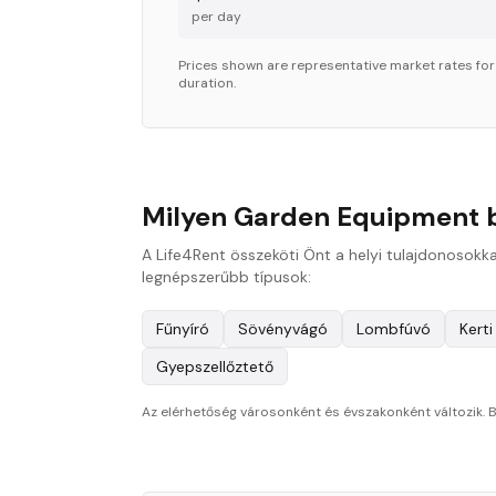
per day
Prices shown are representative market rates fo
duration.
Milyen Garden Equipment b
A Life4Rent összeköti Önt a helyi tulajdonosokk
legnépszerűbb típusok:
Fűnyíró
Sövényvágó
Lombfúvó
Kerti
Gyepszellőztető
Az elérhetőség városonként és évszakonként változik. B