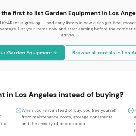
the first to list
Garden Equipment
in
Los Ange
Life4Rent is growing — and early listers in new cities get first-mover
vantage. List your items now and start earning before the competit
arrives.
our
Garden Equipment
Browse all rentals in
Los A
nt
in
Los Angeles
instead of buying?
When you rent instead of buy, you free yourself
0
from maintenance costs, storage constraints,
tail
and the anxiety of depreciation.
r