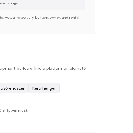
ve listing
s
a. Actual rates vary by item, owner, and rental
quipment bérlésre. Íme a platformon elérhető
özőrendszer
Kerti henger
ő el éppen most.