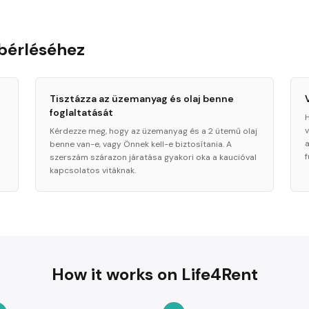
bérléséhez
Tisztázza az üzemanyag és olaj benne
foglaltatását
Kérdezze meg, hogy az üzemanyag és a 2 ütemű olaj
benne van-e, vagy Önnek kell-e biztosítania. A
szerszám szárazon járatása gyakori oka a kaucióval
kapcsolatos vitáknak.
How it works on Life4Rent