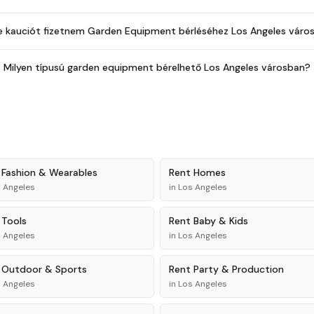
-e kauciót fizetnem Garden Equipment bérléséhez Los Angeles váro
Milyen típusú garden equipment bérelhető Los Angeles városban?
t
Fashion & Wearables
Rent
Homes
 Angeles
in
Los Angeles
t
Tools
Rent
Baby & Kids
 Angeles
in
Los Angeles
t
Outdoor & Sports
Rent
Party & Production
 Angeles
in
Los Angeles