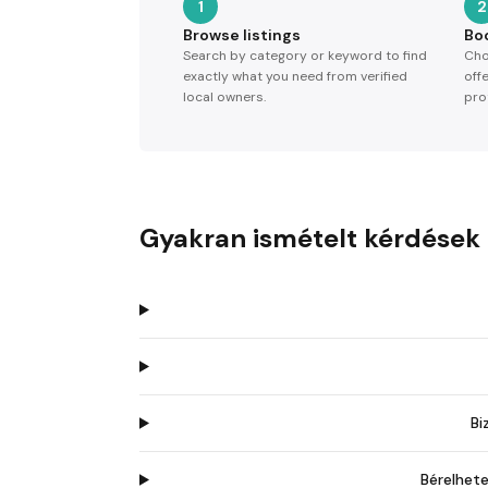
1
2
Browse listings
Bo
Search by category or keyword to find
Cho
exactly what you need from verified
off
local owners.
pro
Gyakran ismételt kérdések
Bi
Bérelhet