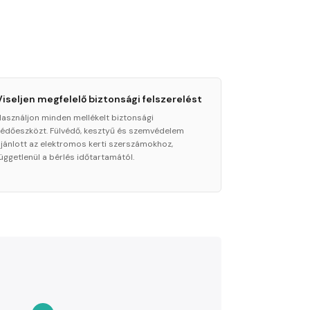
Viseljen megfelelő biztonsági felszerelést
Használjon minden mellékelt biztonsági
védőeszközt. Fülvédő, kesztyű és szemvédelem
ajánlott az elektromos kerti szerszámokhoz,
függetlenül a bérlés időtartamától.