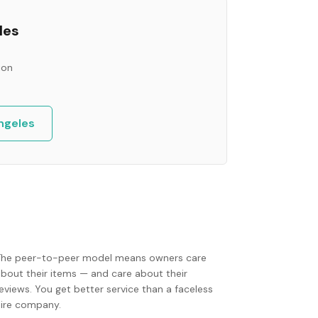
les
ion
ngeles
The peer-to-peer model means owners care
about their items — and care about their
eviews. You get better service than a faceless
hire company.