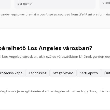
0
acti
per month
r
garden equipment
rental in
Los Angeles
, sourced from Life4Rent platform dat
érelhető Los Angeles városban?
al Los Angeles városban, akik széles választékban kínálnak garden e
 rotációs kapa
Láncfűrész
Szegélynyíró
Kerti aprító
Önt
öngéssze a jelenlegi hirdetéseket Los Angeles városban, hogy lássa, mi érhet