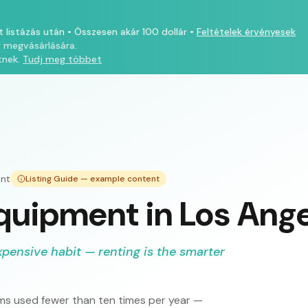
t listázás után
•
Összesen akár 100 dollár
•
Feltételek érvényesek
y megvásárlására.
tnek.
Tudj meg többet
nt
Listing Guide — example content
quipment in Los Ang
xpensive habit — renting is the smarter
s used fewer than ten times per year —