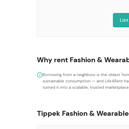
List
Why rent
Fashion & Wearab
Borrowing from a neighbour is the oldest for
sustainable consumption — and Life4Rent ha
turned it into a scalable, trusted marketplace
Tippek Fashion & Wearable