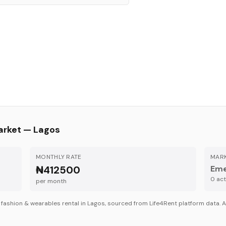
arket —
Lagos
MONTHLY RATE
MARK
₦412500
Eme
0
acti
per month
r
fashion & wearables
rental in
Lagos
, sourced from Life4Rent platform data. A