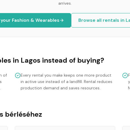
arrives.
 your
Fashion & Wearables
Browse all rentals in
L
les
in
Lagos
instead of buying?
m of
Every rental you make keeps one more product
s
in active use instead of a landfill. Rental reduces
y
.
production demand and saves resources.
s bérléséhez