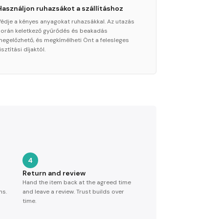
Használjon ruhazsákot a szállításhoz
Védje a kényes anyagokat ruhazsákkal. Az utazás
során keletkező gyűrődés és beakadás
megelőzhető, és megkímélheti Önt a felesleges
isztítási díjaktól.
4
Return and review
Hand the item back at the agreed time
ns.
and leave a review. Trust builds over
time.