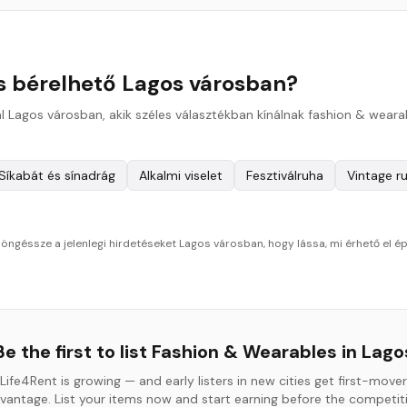
s bérelhető Lagos városban?
l Lagos városban, akik széles választékban kínálnak fashion & weara
Síkabát és sínadrág
Alkalmi viselet
Fesztiválruha
Vintage r
öngéssze a jelenlegi hirdetéseket Lagos városban, hogy lássa, mi érhető el é
Be the first to list
Fashion & Wearables
in
Lago
Life4Rent is growing — and early listers in new cities get first-mover
vantage. List your items now and start earning before the competit