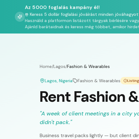
Az 5000 foglalás kampány él!
Keress 5 dollár foglalási jóváírást minden jóváhagyot
Használd a platformon listázott tárgyak bérlésére vag
Ajánld barátaidnak és keress még többet, amikor hirde
Home
/
Lagos
/
Fashion & Wearables
Lagos
, Nigeria
Fashion & Wearables
Listin
Rent Fashion &
"
A week of client meetings in a city y
didn't pack.
"
Business travel packs lightly — but client d