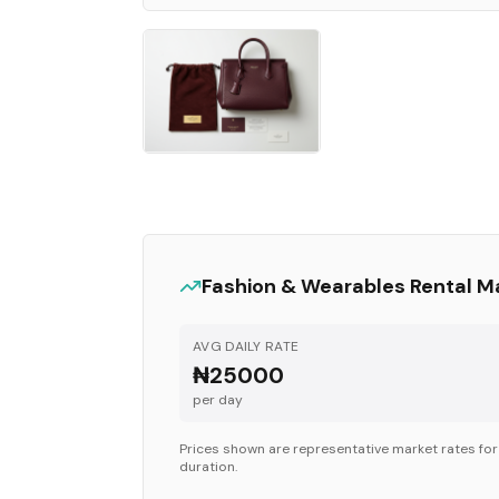
Fashion & Wearables
Rental M
AVG DAILY RATE
₦25000
per day
Prices shown are representative market rates fo
duration.