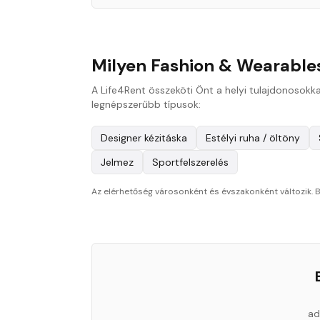
Milyen Fashion & Wearable
A Life4Rent összeköti Önt a helyi tulajdonosokka
legnépszerűbb típusok:
Designer kézitáska
Estélyi ruha / öltöny
Jelmez
Sportfelszerelés
Az elérhetőség városonként és évszakonként változik. B
ad