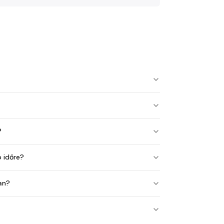
?
 időre?
an?