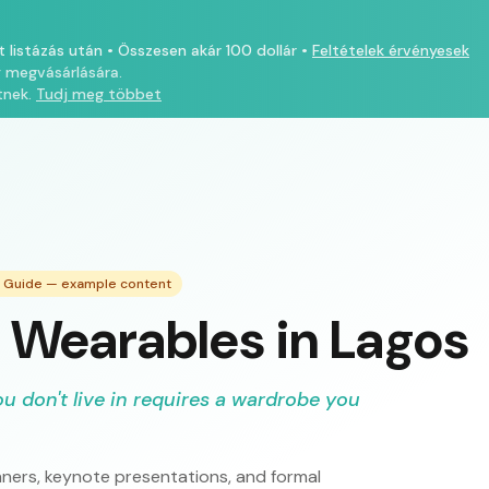
t listázás után
•
Összesen akár 100 dollár
•
Feltételek érvényesek
y megvásárlására.
tnek.
Tudj meg többet
g Guide — example content
 Wearables in Lagos
ou don't live in requires a wardrobe you
inners, keynote presentations, and formal