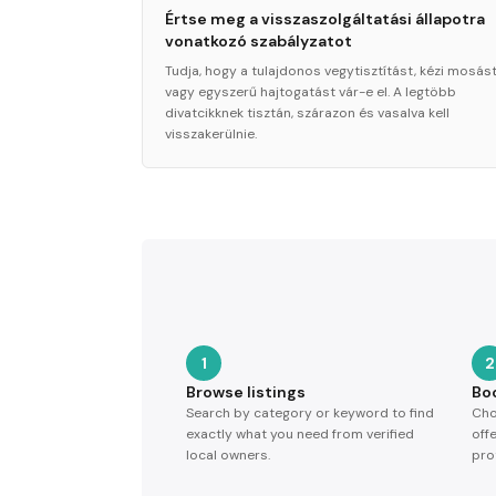
Értse meg a visszaszolgáltatási állapotra
vonatkozó szabályzatot
Tudja, hogy a tulajdonos vegytisztítást, kézi mosás
vagy egyszerű hajtogatást vár-e el. A legtöbb
divatcikknek tisztán, szárazon és vasalva kell
visszakerülnie.
1
2
Browse listings
Bo
Search by category or keyword to find
Cho
exactly what you need from verified
off
local owners.
pro