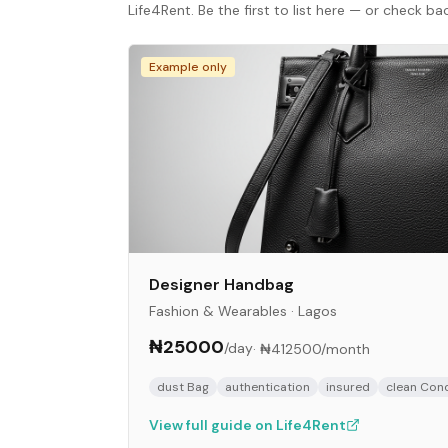
Life4Rent. Be the first to list here — or check b
Example only
Designer Handbag
Fashion & Wearables
·
Lagos
₦25000
/day
·
₦412500
/month
dust Bag
authentication
insured
clean Cond
View full guide on Life4Rent