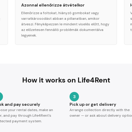
Azonnal ellenőrizze átvételkor
Ellenőrizze a foltokat, hiányzó gombokat vagy
varratkárosodást abban a pillanatban, amikor
t
átveszi. Fényképezzen le mindent viselés előtt, hogy
az előzetesen fennálló problémák dokumentálva
t
legyenek.
How it works on Life4Rent
3
ok and pay securely
Pick up or get delivery
ose your rental dates, make an
Arrange collection directly with the
er, and pay through Life4Rent's
owner — or ask about delivery optio
tected payment system.