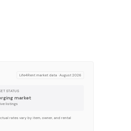
Life4Rent market data ·
August 2026
ET STATUS
rging market
ve listing
s
ctual rates vary by item, owner, and rental