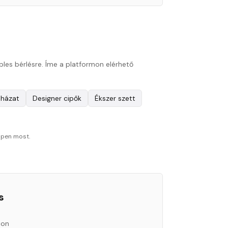
bles bérlésre. Íme a platformon elérhető
uházat
Designer cipők
Ékszer szett
ppen most.
s
ion