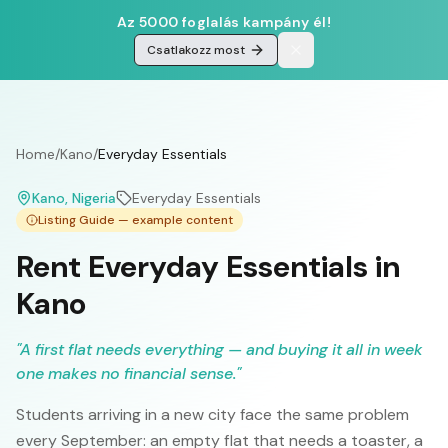
Az 5000 foglalás kampány él!
Csatlakozz most
Home
/
Kano
/
Everyday Essentials
Kano
, Nigeria
Everyday Essentials
Listing Guide — example content
Rent Everyday Essentials in
Kano
"
A first flat needs everything — and buying it all in week
one makes no financial sense.
"
Students arriving in a new city face the same problem
every September: an empty flat that needs a toaster, a