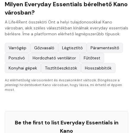
Milyen Everyday Essentials bérelhető Kano
városban?
A Life4Rent összeköti Önt a helyi tulajdonosokkal Kano
városban, akik széles választékban kínálnak everyday essentials
bérlésre. Íme a platformon elérhető legnépszerűbb típusok:
Varrógép
Gőzvasaló
Légtisztító
Páramentesítő
Porszívó
Hordozható ventilátor
Fűtőtest
Konyhai gépek
Tisztítóeszközök
Hosszabbítók
Az elérhetőség városonként és évszakonként változik. Böngéssze a
jelenlegi hirdetéseket Kano városban, hogy lássa, mi érhető el éppen
most.
Be the first to list
Everyday Essentials
in
Kano