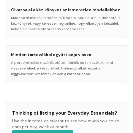
Olvassa el a kézikönyvet az ismeretlen modellekhez
Különböző márkák eltérően működnek. Kérje el a tulajdonostól a
kézikönyvet, vagy keresse meg online, hogy elkerülje a készülék
helytelen használatból eredő károsodását.
Minden tartozékkal együtt adja vissza
A porszívózsákok, szűrőbetétek, tömlők és tartozékok mind
visszakerülnek a készülékkel. A hiányzó alkatrészek a
leggyakoribb vitatémák ebben a kategóriában.
Thinking of listing your
Everyday Essentials
?
Use the income calculator to see how much you could
earn per day, week or month.