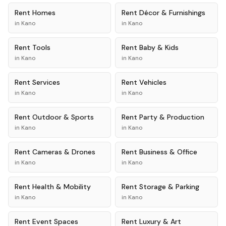
Rent
Homes
Rent
Décor & Furnishings
in
Kano
in
Kano
Rent
Tools
Rent
Baby & Kids
in
Kano
in
Kano
Rent
Services
Rent
Vehicles
in
Kano
in
Kano
Rent
Outdoor & Sports
Rent
Party & Production
in
Kano
in
Kano
Rent
Cameras & Drones
Rent
Business & Office
in
Kano
in
Kano
Rent
Health & Mobility
Rent
Storage & Parking
in
Kano
in
Kano
Rent
Event Spaces
Rent
Luxury & Art