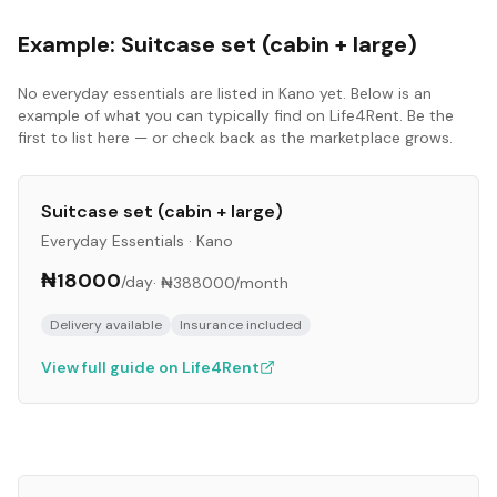
Example:
Suitcase set (cabin + large)
No
everyday essentials
are listed in
Kano
yet. Below is an
example of what you can typically find on Life4Rent. Be the
first to list here — or check back as the marketplace grows.
Suitcase set (cabin + large)
Everyday Essentials
·
Kano
₦18000
/day
·
₦388000
/month
Delivery available
Insurance included
View full guide on Life4Rent