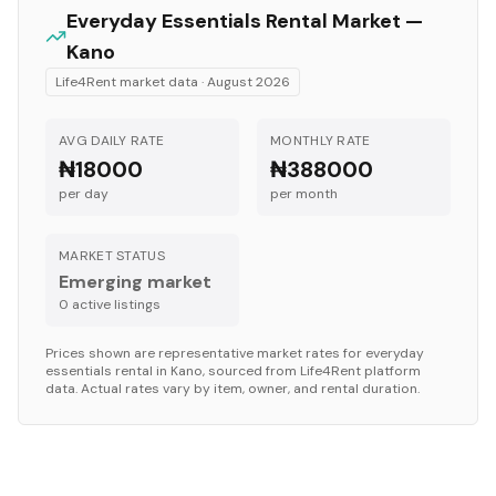
Everyday Essentials
Rental Market —
Kano
Life4Rent market data ·
August 2026
AVG DAILY RATE
MONTHLY RATE
₦18000
₦388000
per day
per month
MARKET STATUS
Emerging market
0
active listing
s
Prices shown are representative market rates for
everyday
essentials
rental in
Kano
, sourced from Life4Rent platform
data. Actual rates vary by item, owner, and rental duration.