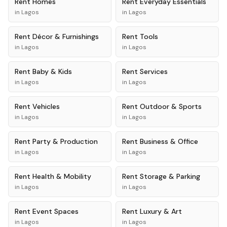
Rent
Homes
Rent
Everyday Essentials
in
Lagos
in
Lagos
Rent
Décor & Furnishings
Rent
Tools
in
Lagos
in
Lagos
Rent
Baby & Kids
Rent
Services
in
Lagos
in
Lagos
Rent
Vehicles
Rent
Outdoor & Sports
in
Lagos
in
Lagos
Rent
Party & Production
Rent
Business & Office
in
Lagos
in
Lagos
Rent
Health & Mobility
Rent
Storage & Parking
in
Lagos
in
Lagos
Rent
Event Spaces
Rent
Luxury & Art
in
Lagos
in
Lagos