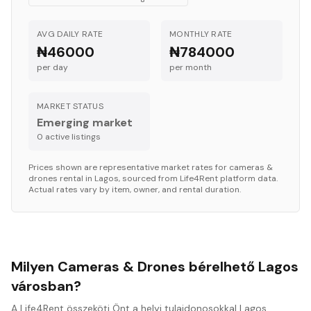
AVG DAILY RATE
MONTHLY RATE
₦46000
₦784000
per day
per month
MARKET STATUS
Emerging market
0
active listing
s
Prices shown are representative market rates for
cameras &
drones
rental in
Lagos
, sourced from Life4Rent platform data.
Actual rates vary by item, owner, and rental duration.
Milyen Cameras & Drones bérelhető Lagos
városban?
A Life4Rent összeköti Önt a helyi tulajdonosokkal Lagos