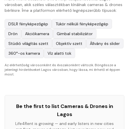
városban, akik széles választékban kínálnak cameras & drones
bérlésre. Íme a platformon elérhető legnépszerűbb típusok:
DSLR fényképezőgép
Tükör nélküli fényképezőgép
Drón
Akciókamera
Gimbal stabilizátor
Stúdió világítás szett
Objektív szett
Állvány és slider
360°-os kamera
Víz alatti tok
Az elérhetőség városonként és évszakonként változik. Böngéssze a
jelenlegi hirdetéseket Lagos városban, hogy lássa, mi érhető el éppen
most.
Be the first to list
Cameras & Drones
in
Lagos
Life4Rent is growing — and early listers in new cities