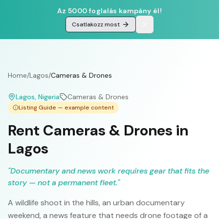
Az 5000 foglalás kampány él!
Csatlakozz most
Home
/
Lagos
/
Cameras & Drones
Lagos
, Nigeria
Cameras & Drones
Listing Guide — example content
Rent Cameras & Drones in
Lagos
"
Documentary and news work requires gear that fits the
story — not a permanent fleet.
"
A wildlife shoot in the hills, an urban documentary
weekend, a news feature that needs drone footage of a