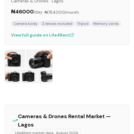
Cameras & Drones
·
Lagos
₦46000
/day
·
₦784000
/month
Camera body
2 lenses included
Tripod
Memory cards
View full guide on Life4Rent
Cameras & Drones
Rental Market —
Lagos
Life4Rent market data ·
August 2026