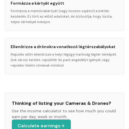
Formázza a kártyát együtt
Formázza a memóriakártyát (vagy hozzon sajátot) a bérlés
kezdetén. Ez törli az előző adatokat, és biztosítja, hogy tiszta,
teljes tárhellyel induljon.
Ellenőrizze a drónokra vonatkozó légtérszabályokat
Repülés előtt ellenőrizze a helyi légügyi hatóság légtér térképét.
Sok városi terület, repülőtér és park engedélyt igényel, vagy
repülési tilalmi zónának minősül.
Thinking of listing your
Cameras & Drones
?
Use the income calculator to see how much you could
earn per day, week or month.
Calculate earnings