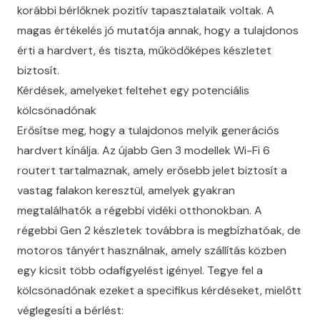
korábbi bérlőknek pozitív tapasztalataik voltak. A
magas értékelés jó mutatója annak, hogy a tulajdonos
érti a hardvert, és tiszta, működőképes készletet
biztosít.
Kérdések, amelyeket feltehet egy potenciális
kölcsönadónak
Erősítse meg, hogy a tulajdonos melyik generációs
hardvert kínálja. Az újabb Gen 3 modellek Wi-Fi 6
routert tartalmaznak, amely erősebb jelet biztosít a
vastag falakon keresztül, amelyek gyakran
megtalálhatók a régebbi vidéki otthonokban. A
régebbi Gen 2 készletek továbbra is megbízhatóak, de
motoros tányért használnak, amely szállítás közben
egy kicsit több odafigyelést igényel. Tegye fel a
kölcsönadónak ezeket a specifikus kérdéseket, mielőtt
véglegesíti a bérlést: