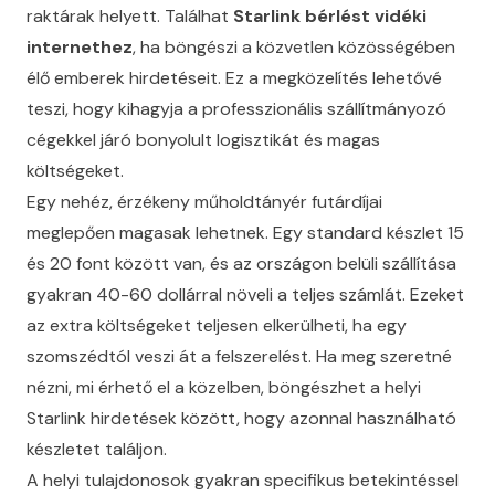
raktárak helyett. Találhat
Starlink bérlést vidéki
internethez
, ha böngészi a közvetlen közösségében
élő emberek hirdetéseit. Ez a megközelítés lehetővé
teszi, hogy kihagyja a professzionális szállítmányozó
cégekkel járó bonyolult logisztikát és magas
költségeket.
Egy nehéz, érzékeny műholdtányér futárdíjai
meglepően magasak lehetnek. Egy standard készlet 15
és 20 font között van, és az országon belüli szállítása
gyakran 40-60 dollárral növeli a teljes számlát. Ezeket
az extra költségeket teljesen elkerülheti, ha egy
szomszédtól veszi át a felszerelést. Ha meg szeretné
nézni, mi érhető el a közelben, böngészhet a
helyi
Starlink hirdetések között
, hogy azonnal használható
készletet találjon.
A helyi tulajdonosok gyakran specifikus betekintéssel