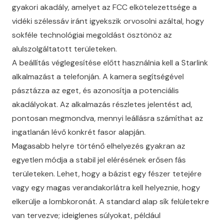
gyakori akadály, amelyet az
FCC elkötelezettsége a
vidéki szélessáv iránt
igyekszik orvosolni azáltal, hogy
sokféle technológiai megoldást ösztönöz az
alulszolgáltatott területeken.
A beállítás véglegesítése előtt használnia kell a Starlink
alkalmazást a telefonján. A kamera segítségével
pásztázza az eget, és azonosítja a potenciális
akadályokat. Az alkalmazás részletes jelentést ad,
pontosan megmondva, mennyi leállásra számíthat az
ingatlanán lévő konkrét fasor alapján.
Magasabb helyre történő elhelyezés gyakran az
egyetlen módja a stabil jel elérésének erősen fás
területeken. Lehet, hogy a bázist egy fészer tetejére
vagy egy magas verandakorlátra kell helyeznie, hogy
elkerülje a lombkoronát. A standard alap sík felületekre
van tervezve; ideiglenes súlyokat, például