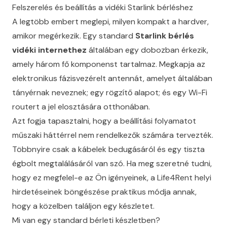
Felszerelés és beállítás a vidéki Starlink bérléshez
A legtöbb embert meglepi, milyen kompakt a hardver,
amikor megérkezik. Egy standard
Starlink bérlés
vidéki internethez
általában egy dobozban érkezik,
amely három fő komponenst tartalmaz. Megkapja az
elektronikus fázisvezérelt antennát, amelyet általában
tányérnak neveznek; egy rögzítő alapot; és egy Wi-Fi
routert a jel elosztására otthonában.
Azt fogja tapasztalni, hogy a beállítási folyamatot
műszaki háttérrel nem rendelkezők számára tervezték.
Többnyire csak a kábelek bedugásáról és egy tiszta
égbolt megtalálásáról van szó. Ha meg szeretné tudni,
hogy ez megfelel-e az Ön igényeinek, a
Life4Rent
helyi
hirdetéseinek böngészése praktikus módja annak,
hogy a közelben találjon egy készletet.
Mi van egy standard bérleti készletben?