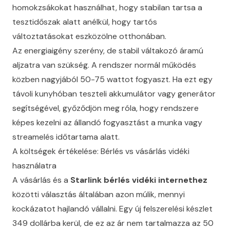
homokzsákokat használhat, hogy stabilan tartsa a
tesztidőszak alatt anélkül, hogy tartós
változtatásokat eszközölne otthonában.
Az energiaigény szerény, de stabil váltakozó áramú
aljzatra van szükség. A rendszer normál működés
közben nagyjából 50-75 wattot fogyaszt. Ha ezt egy
távoli kunyhóban teszteli akkumulátor vagy generátor
segítségével, győződjön meg róla, hogy rendszere
képes kezelni az állandó fogyasztást a munka vagy
streamelés időtartama alatt.
A költségek értékelése: Bérlés vs vásárlás vidéki
használatra
A vásárlás és a
Starlink bérlés vidéki internethez
közötti választás általában azon múlik, mennyi
kockázatot hajlandó vállalni. Egy új felszerelési készlet
349 dollárba kerül, de ez az ár nem tartalmazza az 50