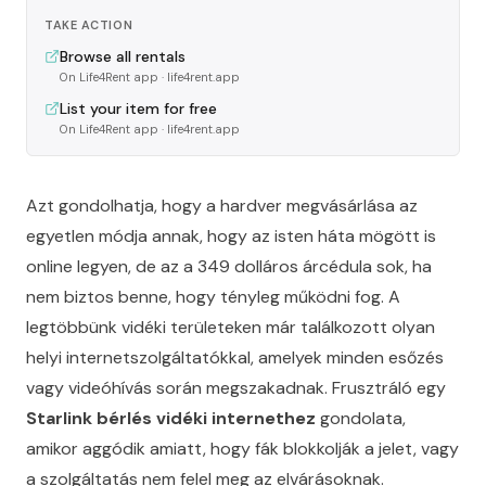
TAKE ACTION
Browse all rentals
On Life4Rent app
· life4rent.app
List your item for free
On Life4Rent app
· life4rent.app
Azt gondolhatja, hogy a hardver megvásárlása az
egyetlen módja annak, hogy az isten háta mögött is
online legyen, de az a 349 dolláros árcédula sok, ha
nem biztos benne, hogy tényleg működni fog. A
legtöbbünk vidéki területeken már találkozott olyan
helyi internetszolgáltatókkal, amelyek minden esőzés
vagy videóhívás során megszakadnak. Frusztráló egy
Starlink bérlés vidéki internethez
gondolata,
amikor aggódik amiatt, hogy fák blokkolják a jelet, vagy
a szolgáltatás nem felel meg az elvárásoknak.