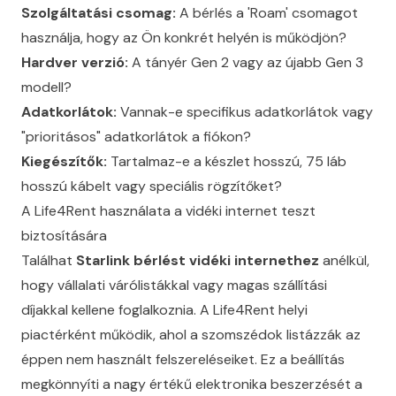
Szolgáltatási csomag:
A bérlés a 'Roam' csomagot
használja, hogy az Ön konkrét helyén is működjön?
Hardver verzió:
A tányér Gen 2 vagy az újabb Gen 3
modell?
Adatkorlátok:
Vannak-e specifikus adatkorlátok vagy
"prioritásos" adatkorlátok a fiókon?
Kiegészítők:
Tartalmaz-e a készlet hosszú, 75 láb
hosszú kábelt vagy speciális rögzítőket?
A Life4Rent használata a vidéki internet teszt
biztosítására
Találhat
Starlink bérlést vidéki internethez
anélkül,
hogy vállalati várólistákkal vagy magas szállítási
díjakkal kellene foglalkoznia. A Life4Rent helyi
piactérként működik, ahol a szomszédok listázzák az
éppen nem használt felszereléseiket. Ez a beállítás
megkönnyíti a nagy értékű elektronika beszerzését a