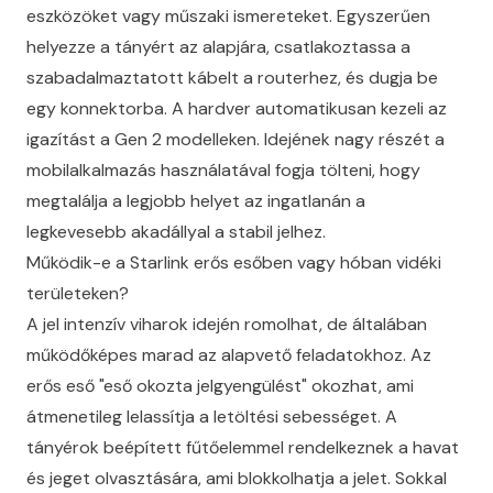
eszközöket vagy műszaki ismereteket. Egyszerűen
helyezze a tányért az alapjára, csatlakoztassa a
szabadalmaztatott kábelt a routerhez, és dugja be
egy konnektorba. A hardver automatikusan kezeli az
igazítást a Gen 2 modelleken. Idejének nagy részét a
mobilalkalmazás használatával fogja tölteni, hogy
megtalálja a legjobb helyet az ingatlanán a
legkevesebb akadállyal a stabil jelhez.
Működik-e a Starlink erős esőben vagy hóban vidéki
területeken?
A jel intenzív viharok idején romolhat, de általában
működőképes marad az alapvető feladatokhoz. Az
erős eső "eső okozta jelgyengülést" okozhat, ami
átmenetileg lelassítja a letöltési sebességet. A
tányérok beépített fűtőelemmel rendelkeznek a havat
és jeget olvasztására, ami blokkolhatja a jelet. Sokkal