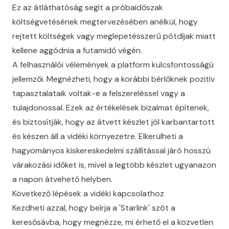
Ez az átláthatóság segít a próbaidőszak
költségvetésének megtervezésében anélkül, hogy
rejtett költségek vagy meglepetésszerű pótdíjak miatt
kellene aggódnia a futamidő végén.
A felhasználói vélemények a platform kulcsfontosságú
jellemzői. Megnézheti, hogy a korábbi bérlőknek pozitív
tapasztalataik voltak-e a felszereléssel vagy a
tulajdonossal. Ezek az értékelések bizalmat építenek,
és biztosítják, hogy az átvett készlet jól karbantartott
és készen áll a vidéki környezetre. Elkerülheti a
hagyományos kiskereskedelmi szállítással járó hosszú
várakozási időket is, mivel a legtöbb készlet ugyanazon
a napon átvehető helyben.
Következő lépések a vidéki kapcsolathoz
Kezdheti azzal, hogy beírja a 'Starlink' szót a
keresősávba, hogy megnézze, mi érhető el a közvetlen