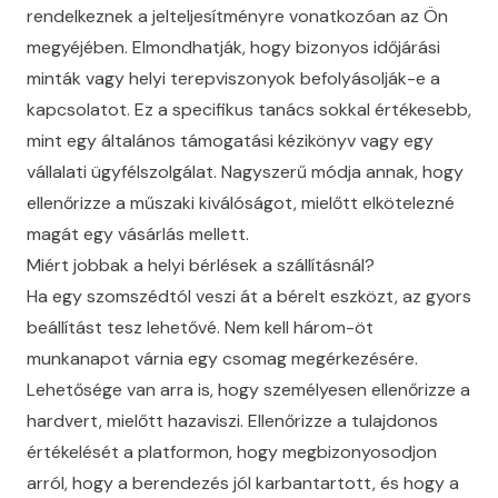
rendelkeznek a jelteljesítményre vonatkozóan az Ön
megyéjében. Elmondhatják, hogy bizonyos időjárási
minták vagy helyi terepviszonyok befolyásolják-e a
kapcsolatot. Ez a specifikus tanács sokkal értékesebb,
mint egy általános támogatási kézikönyv vagy egy
vállalati ügyfélszolgálat. Nagyszerű módja annak, hogy
ellenőrizze a műszaki kiválóságot, mielőtt elkötelezné
magát egy vásárlás mellett.
Miért jobbak a helyi bérlések a szállításnál?
Ha egy szomszédtól veszi át a bérelt eszközt, az gyors
beállítást tesz lehetővé. Nem kell három-öt
munkanapot várnia egy csomag megérkezésére.
Lehetősége van arra is, hogy személyesen ellenőrizze a
hardvert, mielőtt hazaviszi. Ellenőrizze a tulajdonos
értékelését a platformon, hogy megbizonyosodjon
arról, hogy a berendezés jól karbantartott, és hogy a