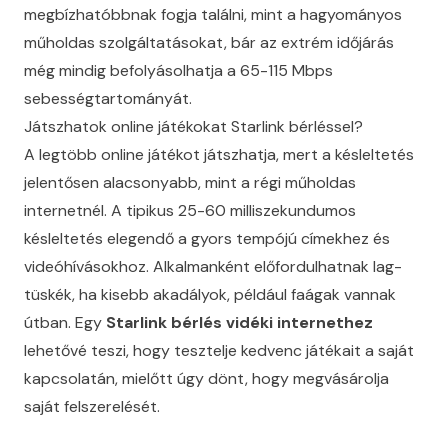
megbízhatóbbnak fogja találni, mint a hagyományos
műholdas szolgáltatásokat, bár az extrém időjárás
még mindig befolyásolhatja a 65-115 Mbps
sebességtartományát.
Játszhatok online játékokat Starlink bérléssel?
A legtöbb online játékot játszhatja, mert a késleltetés
jelentősen alacsonyabb, mint a régi műholdas
internetnél. A tipikus 25-60 milliszekundumos
késleltetés elegendő a gyors tempójú címekhez és
videóhívásokhoz. Alkalmanként előfordulhatnak lag-
tüskék, ha kisebb akadályok, például faágak vannak
útban. Egy
Starlink bérlés vidéki internethez
lehetővé teszi, hogy tesztelje kedvenc játékait a saját
kapcsolatán, mielőtt úgy dönt, hogy megvásárolja
saját felszerelését.