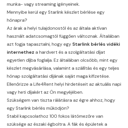
munka- vagy streaming igényeinek.
Mennyibe kerül egy Starlink készlet bérlése egy
hónapra?
Az árak a helyi tulajdonostól és az általa aktívan
használt adatcsomagtól függően változnak. Általában
azt fogja tapasztalni, hogy egy
Starlink bérlés vidéki
internethez
a hardvert és a szolgáltatási díjat
egyetlen díjba foglalja. Ez általában olcsóbb, mint egy
készlet megvásárlása, valamint a szállítás és egy teljes
hónap szolgáltatási díjának saját maga kifizetése.
Ellenőrizze a Life4Rent helyi hirdetéseit az aktuális napi
vagy heti díjakért az Ön megyéjében.
Szükségem van tiszta rálátásra az égre ahhoz, hogy
egy Starlink bérlés működjön?
Stabil kapcsolathoz 100 fokos látómezőre van
szüksége az északi égboltra. A fák és épületek a