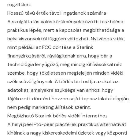
rögzítőket.
Hosszú távú érték távoli ingatlanok számára
A szolgáltatás valós körülmények közötti tesztelése
praktikus lépés, mert a kapcsolat megbízhatósága a
helyi viszonyoktól függően változhat. Nyilvános viták,
mint például az
FCC döntése a Starlink
finanszírozásáról
, rávilágítanak arra, hogy bár a
technológia lenyűgöző, még mindig kihívásokkal néz
szembe, hogy tökéletesen megfeleljen minden vidéki
szélessávú igénynek. A bérlés biztosítja azokat az
adatokat, amelyekre szüksége van ahhoz, hogy
tájékozott döntést hozzon saját tapasztalatai alapján,
nem pedig marketing állítások szerint.
Megbízható Starlink bérlés vidéki internethez
A helyi peer-to-peer piacterek praktikus alternatívát
kínálnak a nagy kiskereskedelmi üzletek vagy központi