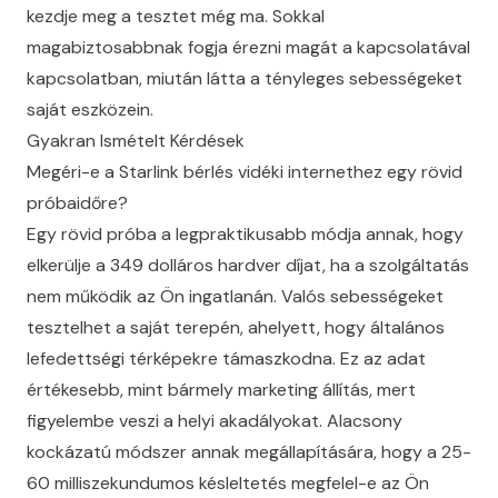
kezdje meg a tesztet még ma. Sokkal
magabiztosabbnak fogja érezni magát a kapcsolatával
kapcsolatban, miután látta a tényleges sebességeket
saját eszközein.
Gyakran Ismételt Kérdések
Megéri-e a Starlink bérlés vidéki internethez egy rövid
próbaidőre?
Egy rövid próba a legpraktikusabb módja annak, hogy
elkerülje a 349 dolláros hardver díjat, ha a szolgáltatás
nem működik az Ön ingatlanán. Valós sebességeket
tesztelhet a saját terepén, ahelyett, hogy általános
lefedettségi térképekre támaszkodna. Ez az adat
értékesebb, mint bármely marketing állítás, mert
figyelembe veszi a helyi akadályokat. Alacsony
kockázatú módszer annak megállapítására, hogy a 25-
60 milliszekundumos késleltetés megfelel-e az Ön