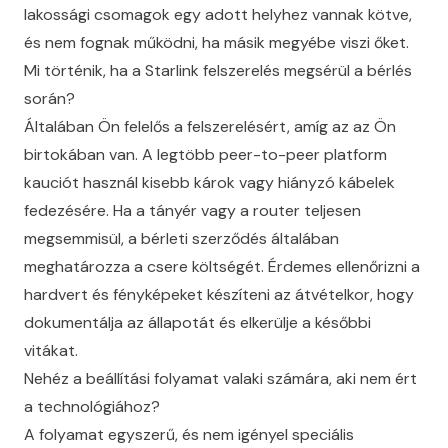
lakossági csomagok egy adott helyhez vannak kötve,
és nem fognak működni, ha másik megyébe viszi őket.
Mi történik, ha a Starlink felszerelés megsérül a bérlés
során?
Általában Ön felelős a felszerelésért, amíg az az Ön
birtokában van. A legtöbb peer-to-peer platform
kauciót használ kisebb károk vagy hiányzó kábelek
fedezésére. Ha a tányér vagy a router teljesen
megsemmisül, a bérleti szerződés általában
meghatározza a csere költségét. Érdemes ellenőrizni a
hardvert és fényképeket készíteni az átvételkor, hogy
dokumentálja az állapotát és elkerülje a későbbi
vitákat.
Nehéz a beállítási folyamat valaki számára, aki nem ért
a technológiához?
A folyamat egyszerű, és nem igényel speciális