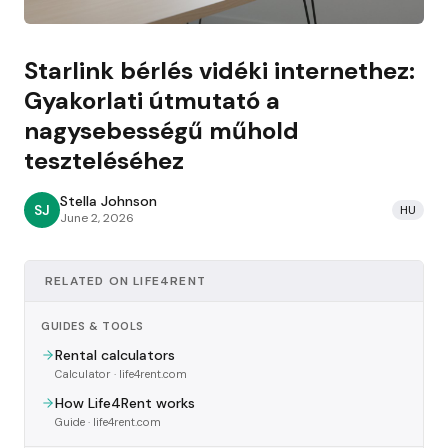
Starlink bérlés vidéki internethez:
Gyakorlati útmutató a
nagysebességű műhold
teszteléséhez
Stella Johnson
SJ
HU
June 2, 2026
RELATED ON LIFE4RENT
GUIDES & TOOLS
Rental calculators
Calculator
· life4rent.com
How Life4Rent works
Guide
· life4rent.com