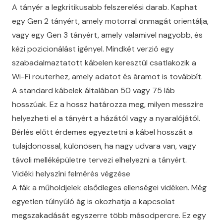
A tányér a legkritikusabb felszerelési darab. Kaphat
egy Gen 2 tányért, amely motorral önmagát orientálja,
vagy egy Gen 3 tányért, amely valamivel nagyobb, és
kézi pozicionálást igényel. Mindkét verzió egy
szabadalmaztatott kábelen keresztül csatlakozik a
Wi-Fi routerhez, amely adatot és áramot is továbbít.
A standard kábelek általában 50 vagy 75 láb
hosszúak. Ez a hossz határozza meg, milyen messzire
helyezheti el a tányért a házától vagy a nyaralójától.
Bérlés előtt érdemes egyeztetni a kábel hosszát a
tulajdonossal, különösen, ha nagy udvara van, vagy
távoli melléképületre tervezi elhelyezni a tányért.
Vidéki helyszíni felmérés végzése
A fák a műholdjelek elsődleges ellenségei vidéken. Még
egyetlen túlnyúló ág is okozhatja a kapcsolat
megszakadását egyszerre több másodpercre. Ez egy