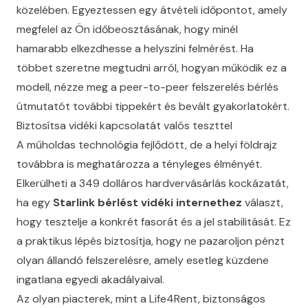
közelében. Egyeztessen egy átvételi időpontot, amely
megfelel az Ön időbeosztásának, hogy minél
hamarabb elkezdhesse a helyszíni felmérést. Ha
többet szeretne megtudni arról, hogyan működik ez a
modell, nézze meg a
peer-to-peer felszerelés bérlés
útmutatót további tippekért és bevált gyakorlatokért.
Biztosítsa vidéki kapcsolatát valós teszttel
A műholdas technológia fejlődött, de a helyi földrajz
továbbra is meghatározza a tényleges élményét.
Elkerülheti a 349 dolláros hardvervásárlás kockázatát,
ha egy
Starlink bérlést vidéki internethez
választ,
hogy tesztelje a konkrét fasorát és a jel stabilitását. Ez
a praktikus lépés biztosítja, hogy ne pazaroljon pénzt
olyan állandó felszerelésre, amely esetleg küzdene
ingatlana egyedi akadályaival.
Az olyan piacterek, mint a Life4Rent, biztonságos