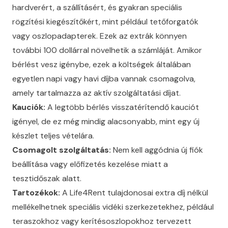
hardverért, a szállításért, és gyakran speciális
rögzítési kiegészítőkért, mint például tetőforgatók
vagy oszlopadapterek. Ezek az extrák könnyen
további 100 dollárral növelhetik a számláját. Amikor
bérlést vesz igénybe, ezek a költségek általában
egyetlen napi vagy havi díjba vannak csomagolva,
amely tartalmazza az aktív szolgáltatási díjat.
Kauciók:
A legtöbb bérlés visszatérítendő kauciót
igényel, de ez még mindig alacsonyabb, mint egy új
készlet teljes vételára.
Csomagolt szolgáltatás:
Nem kell aggódnia új fiók
beállítása vagy előfizetés kezelése miatt a
tesztidőszak alatt.
Tartozékok:
A Life4Rent tulajdonosai extra díj nélkül
mellékelhetnek speciális vidéki szerkezetekhez, például
teraszokhoz vagy kerítésoszlopokhoz tervezett