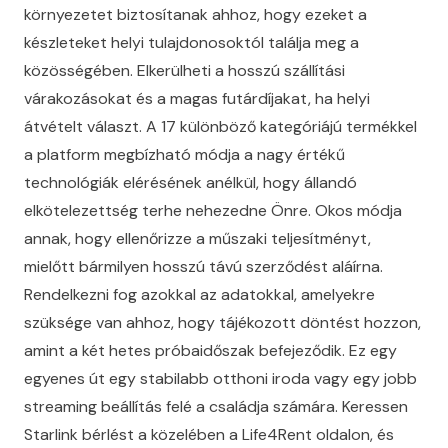
környezetet biztosítanak ahhoz, hogy ezeket a
készleteket helyi tulajdonosoktól találja meg a
közösségében. Elkerülheti a hosszú szállítási
várakozásokat és a magas futárdíjakat, ha helyi
átvételt választ. A 17 különböző kategóriájú termékkel
a platform megbízható módja a nagy értékű
technológiák elérésének anélkül, hogy állandó
elkötelezettség terhe nehezedne Önre. Okos módja
annak, hogy ellenőrizze a műszaki teljesítményt,
mielőtt bármilyen hosszú távú szerződést aláírna.
Rendelkezni fog azokkal az adatokkal, amelyekre
szüksége van ahhoz, hogy tájékozott döntést hozzon,
amint a két hetes próbaidőszak befejeződik. Ez egy
egyenes út egy stabilabb otthoni iroda vagy egy jobb
streaming beállítás felé a családja számára.
Keressen
Starlink bérlést a közelében a Life4Rent oldalon
, és