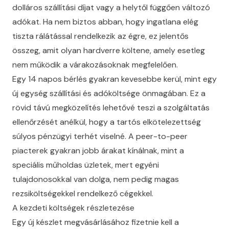
dolláros szállítási díjat vagy a helytől függően változó
adókat. Ha nem biztos abban, hogy ingatlana elég
tiszta rálátással rendelkezik az égre, ez jelentős
összeg, amit olyan hardverre költene, amely esetleg
nem működik a várakozásoknak megfelelően.
Egy 14 napos bérlés gyakran kevesebbe kerül, mint egy
új egység szállítási és adóköltsége önmagában. Ez a
rövid távú megközelítés lehetővé teszi a szolgáltatás
ellenőrzését anélkül, hogy a tartós elkötelezettség
súlyos pénzügyi terhét viselné. A peer-to-peer
piacterek gyakran jobb árakat kínálnak, mint a
speciális műholdas üzletek, mert egyéni
tulajdonosokkal van dolga, nem pedig magas
rezsiköltségekkel rendelkező cégekkel.
A kezdeti költségek részletezése
Egy új készlet megvásárlásához fizetnie kell a