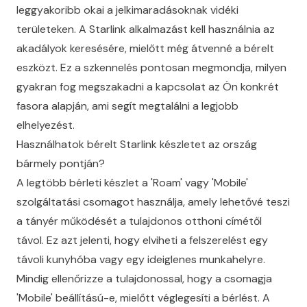
leggyakoribb okai a jelkimaradásoknak vidéki
területeken. A Starlink alkalmazást kell használnia az
akadályok keresésére, mielőtt még átvenné a bérelt
eszközt. Ez a szkennelés pontosan megmondja, milyen
gyakran fog megszakadni a kapcsolat az Ön konkrét
fasora alapján, ami segít megtalálni a legjobb
elhelyezést.
Használhatok bérelt Starlink készletet az ország
bármely pontján?
A legtöbb bérleti készlet a 'Roam' vagy 'Mobile'
szolgáltatási csomagot használja, amely lehetővé teszi
a tányér működését a tulajdonos otthoni címétől
távol. Ez azt jelenti, hogy elviheti a felszerelést egy
távoli kunyhóba vagy egy ideiglenes munkahelyre.
Mindig ellenőrizze a tulajdonossal, hogy a csomagja
'Mobile' beállítású-e, mielőtt véglegesíti a bérlést. A