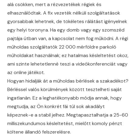
alá csökken, mert a rézvezetékek régiek és
elhasználódtak. A fix vezeték nélküli szolgáltatások
gyorsabbak lehetnek, de tökéletes rálátást igényelnek
egy helyi toronyra. Ha egy domb vagy egy szomszéd
pajtája útban van, a kapcsolat nem fog működni. A régi
műholdas szolgáltatók 22 000 mérföldre parkoló
műholdakat használnak; ez hatalmas késleltetést okoz,
ami szinte lehetetlenné teszi a videókonferenciát vagy
az online játékot.
Hogyan hidalják át a műholdas bérlések a szakadékot?
Bérléssel valós körülmények között tesztelheti saját
ingatlanán. Ez a leghatékonyabb módja annak, hogy
megtudja, az Ön konkrét fái túl sok akadályt
képeznek-e a stabil jelhez. Megtapasztalhatja a 25-60
milliszekundumos késleltetést, mielőtt komoly pénzt
költene állandó felszerelésre.