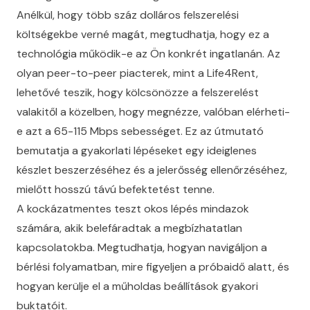
Anélkül, hogy több száz dolláros felszerelési
költségekbe verné magát, megtudhatja, hogy ez a
technológia működik-e az Ön konkrét ingatlanán. Az
olyan peer-to-peer piacterek, mint a Life4Rent,
lehetővé teszik, hogy kölcsönözze a felszerelést
valakitől a közelben, hogy megnézze, valóban elérheti-
e azt a 65-115 Mbps sebességet. Ez az útmutató
bemutatja a gyakorlati lépéseket egy ideiglenes
készlet beszerzéséhez és a jelerősség ellenőrzéséhez,
mielőtt hosszú távú befektetést tenne.
A kockázatmentes teszt okos lépés mindazok
számára, akik belefáradtak a megbízhatatlan
kapcsolatokba. Megtudhatja, hogyan navigáljon a
bérlési folyamatban, mire figyeljen a próbaidő alatt, és
hogyan kerülje el a műholdas beállítások gyakori
buktatóit.