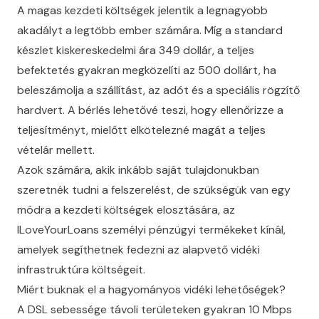
A magas kezdeti költségek jelentik a legnagyobb
akadályt a legtöbb ember számára. Míg a standard
készlet kiskereskedelmi ára 349 dollár, a teljes
befektetés gyakran megközelíti az 500 dollárt, ha
beleszámolja a szállítást, az adót és a speciális rögzítő
hardvert. A bérlés lehetővé teszi, hogy ellenőrizze a
teljesítményt, mielőtt elkötelezné magát a teljes
vételár mellett.
Azok számára, akik inkább saját tulajdonukban
szeretnék tudni a felszerelést, de szükségük van egy
módra a kezdeti költségek elosztására, az
ILoveYourLoans
személyi pénzügyi termékeket kínál,
amelyek segíthetnek fedezni az alapvető vidéki
infrastruktúra költségeit.
Miért buknak el a hagyományos vidéki lehetőségek?
A DSL sebessége távoli területeken gyakran 10 Mbps