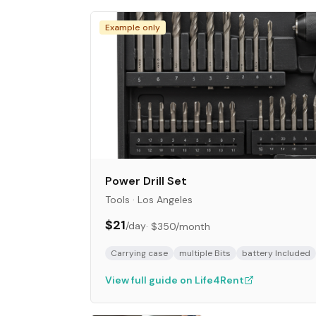
Example only
Power Drill Set
Tools
·
Los Angeles
$21
/day
·
$350
/month
Carrying case
multiple Bits
battery Included
View full guide on Life4Rent