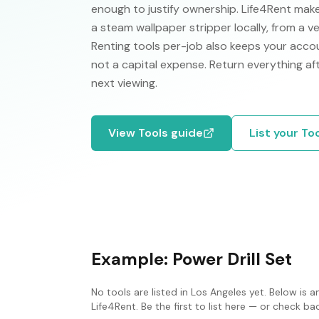
enough to justify ownership. Life4Rent makes 
a steam wallpaper stripper locally, from a v
Renting tools per-job also keeps your accou
not a capital expense. Return everything af
next viewing.
View
Tools
guide
List your
To
Example:
Power Drill Set
No
tools
are listed in
Los Angeles
yet. Below is a
Life4Rent. Be the first to list here — or check b