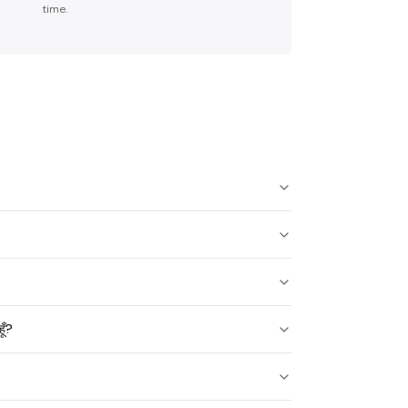
time.
ूँ?