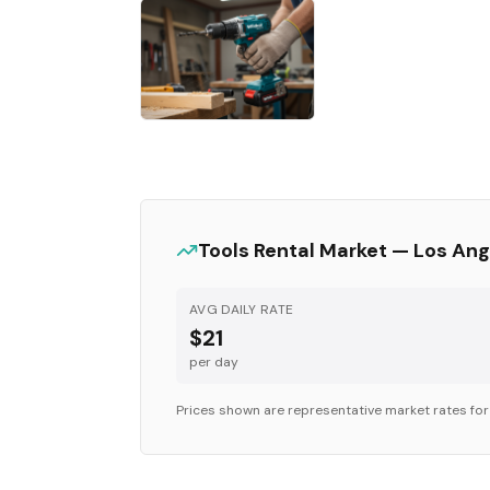
Tools
Rental Market —
Los Ang
AVG DAILY RATE
$21
per day
Prices shown are representative market rates fo