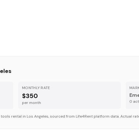
eles
MONTHLY RATE
MARK
$350
Eme
0
acti
per month
r
tools
rental in
Los Angeles
, sourced from Life4Rent platform data. Actual rate