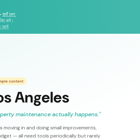
•
शर्तें लागू
लिए करें।
 जानें
mple content
Los Angeles
perty maintenance actually happens.
"
ts moving in and doing small improvements,
get — all need tools periodically but rarely