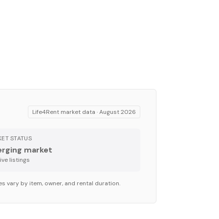
Life4Rent market data ·
August 2026
ET STATUS
rging market
ve listing
s
s vary by item, owner, and rental duration.