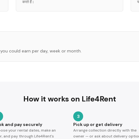
करते हैं।
य
you could earn per day, week or month.
How it works on Life4Rent
3
ok and pay securely
Pick up or get delivery
ose your rental dates, make an
Arrange collection directly with the
er, and pay through Life4Rent's
owner — or ask about delivery optio