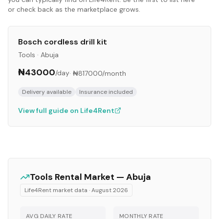
or check back as the marketplace grows.
Bosch cordless drill kit
Tools
·
Abuja
₦43000
/day
·
₦817000
/month
Delivery available
Insurance included
View full guide on Life4Rent
Tools
Rental Market —
Abuja
Life4Rent market data ·
August 2026
AVG DAILY RATE
MONTHLY RATE