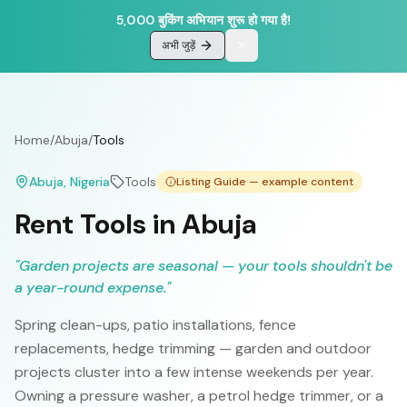
5,000 बुकिंग अभियान शुरू हो गया है!
अभी जुड़ें
Home
/
Abuja
/
Tools
Abuja
, Nigeria
Tools
Listing Guide — example content
Rent Tools in Abuja
"
Garden projects are seasonal — your tools shouldn't be
a year-round expense.
"
Spring clean-ups, patio installations, fence
replacements, hedge trimming — garden and outdoor
projects cluster into a few intense weekends per year.
Owning a pressure washer, a petrol hedge trimmer, or a