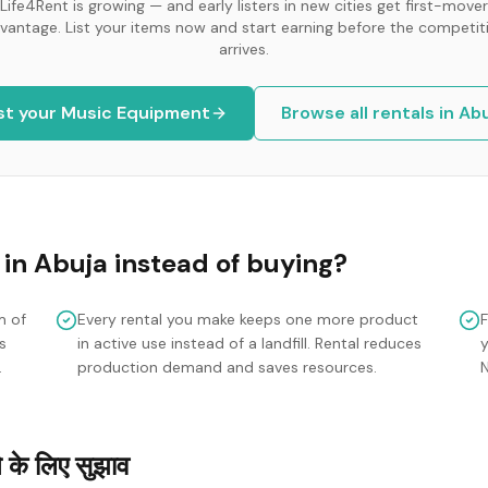
Life4Rent is growing — and early listers in new cities get first-mover
vantage. List your items now and start earning before the competit
arrives.
st your
Music Equipment
Browse all rentals in
Abu
in
Abuja
instead of buying?
m of
Every rental you make keeps one more product
s
in active use instead of a landfill. Rental reduces
y
.
production demand and saves resources.
के लिए सुझाव