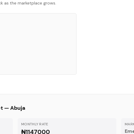
ack as the marketplace grows.
et —
Abuja
MONTHLY RATE
MARK
₦1147000
Eme