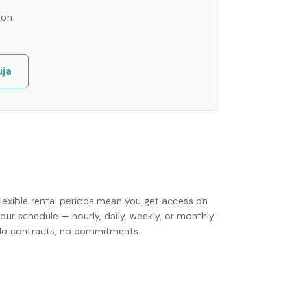
ion
ja
Flexible rental periods mean you get access on
our schedule — hourly, daily, weekly, or monthly.
No contracts, no commitments.