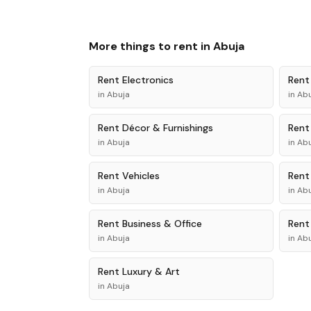
More things to rent in
Abuja
Rent
Electronics
Ren
in
Abuja
in
Abu
Rent
Décor & Furnishings
Ren
in
Abuja
in
Abu
Rent
Vehicles
Ren
in
Abuja
in
Abu
Rent
Business & Office
Ren
in
Abuja
in
Abu
Rent
Luxury & Art
in
Abuja