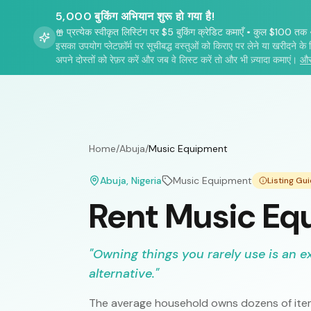
5,000 बुकिंग अभियान शुरू हो गया है!
प्रत्येक स्वीकृत लिस्टिंग पर $5 बुकिंग क्रेडिट कमाएँ
•
कुल $100 तक
इसका उपयोग प्लेटफ़ॉर्म पर सूचीबद्ध वस्तुओं को किराए पर लेने या खरीदने के 
अपने दोस्तों को रेफ़र करें और जब वे लिस्ट करें तो और भी ज़्यादा कमाएं।
और
Home
/
Abuja
/
Music Equipment
Abuja
, Nigeria
Music Equipment
Listing Gu
Rent Music Eq
"
Owning things you rarely use is an e
alternative.
"
The average household owns dozens of item