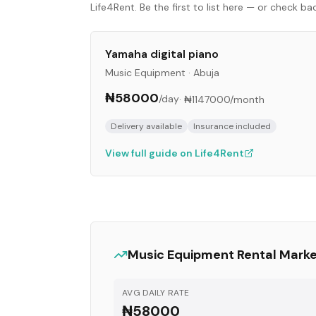
Life4Rent. Be the first to list here — or check b
Yamaha digital piano
Music Equipment
·
Abuja
₦58000
/day
·
₦1147000
/month
Delivery available
Insurance included
View full guide on Life4Rent
Music Equipment
Rental Mark
AVG DAILY RATE
₦58000