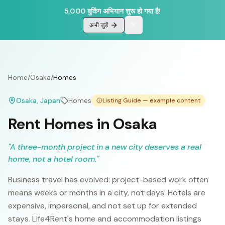
5,000 बुकिंग अभियान शुरू हो गया है!
अभी जुड़ें
Home
/
Osaka
/
Homes
Osaka
, Japan
Homes
Listing Guide — example content
Rent Homes in Osaka
"
A three-month project in a new city deserves a real
home, not a hotel room.
"
Business travel has evolved: project-based work often
means weeks or months in a city, not days. Hotels are
expensive, impersonal, and not set up for extended
stays. Life4Rent's home and accommodation listings