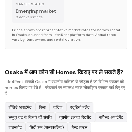
MARKET STATUS
Emerging market
0
active listing
s
Prices shown are representative market rates for
homes
rental
in
Osaka
, sourced from Life4Rent platform data. Actual rates
vary by item, owner, and rental duration.
Osaka में आप कौन सी Homes किराए पर ले सकते हैं?
Life4Rent आपको Osaka में स्थानीय मालिकों से जोड़ता है जो विभिन्न प्रकार की
homes किराए पर देते हैं। प्लेटफ़ॉर्म पर उपलब्ध सबसे लोकप्रिय प्रकार यहाँ दिए गए
हैं:
हॉलिडे अपार्टमेंट
विला
कॉटेज
स्टूडियो फ्लैट
समुद्र तट के किनारे की संपत्ति
ग्रामीण इलाका रिट्रीट
सर्विस्ड अपार्टमेंट
हाउसबोट
सिटी रूम (अल्पकालिक)
गेस्ट हाउस