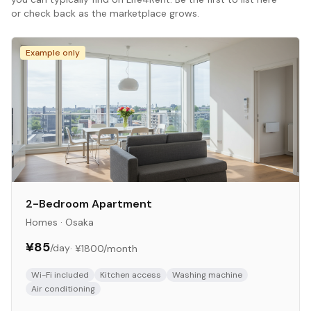
or check back as the marketplace grows.
Example only
2-Bedroom Apartment
Homes
·
Osaka
¥85
/day
·
¥1800
/month
Wi-Fi included
Kitchen access
Washing machine
Air conditioning