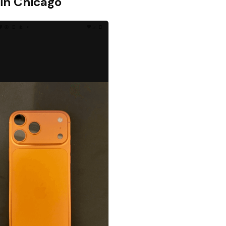
 in
Chicago