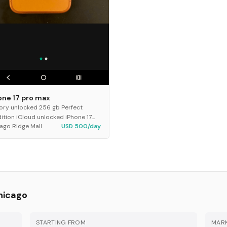
one 17 pro max
ory unlocked 256 gb Perfect
ition iCloud unlocked iPhone 17
ago Ridge Mall
USD 500/day
 max
hicago
STARTING FROM
MARK