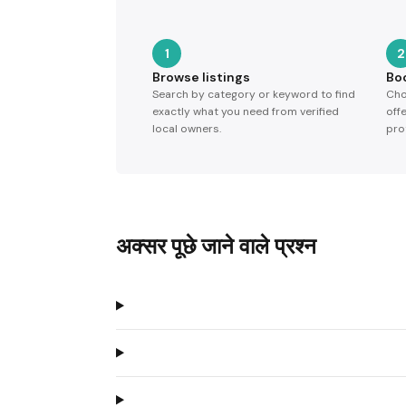
1
2
Browse listings
Bo
Search by category or keyword to find
Cho
exactly what you need from verified
off
local owners.
pro
अक्सर पूछे जाने वाले प्रश्न