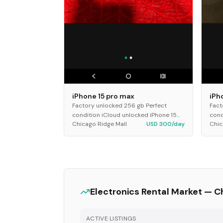
iPhone 15 pro max
iPh
Factory unlocked 256 gb Perfect
Fact
condition iCloud unlocked iPhone 15
cond
Chicago Ridge Mall
USD 300/day
Chic
pro max
pro
Electronics
Rental Market —
C
ACTIVE LISTINGS