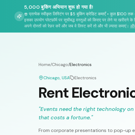
5,000 बुकिंग अभियान शुरू हो गया है!
प्रत्येक स्वीकृत लिस्टिंग पर $5 बुकिंग क्रेडिट कमाएँ
•
कुल $100 तक
इसका उपयोग प्लेटफ़ॉर्म पर सूचीबद्ध वस्तुओं को किराए पर लेने या खरीदने के 
अपने दोस्तों को रेफ़र करें और जब वे लिस्ट करें तो और भी ज़्यादा कमाएं।
और
Home
/
Chicago
/
Electronics
Chicago
, USA
Electronics
Rent Electroni
"
Events need the right technology on
that costs a fortune.
"
From corporate presentations to pop-up ex