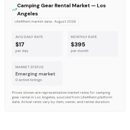
Camping Gear
Rental Market —
Los
Angeles
Life4Rent market data ·
August 2026
AVG DAILY RATE
MONTHLY RATE
$17
$395
per day
per month
MARKET STATUS
Emerging market
0
active listing
s
Prices shown are representative market rates for
camping
gear
rental in
Los Angeles
, sourced from Life4Rent platform
data. Actual rates vary by item, owner, and rental duration.