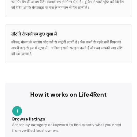
स्लीपिंग बैग की आराम रेटिंग व्यापक रूप से भिन्न होती है। बुकिंग से पहले पुष्टि करें कि बैग
की रेटिंग आपके कैंपसाइट पर रात के तापमान से मेल खाती है।
लौटाने से पहले सब कुछ सुखा लें
कीचड़, भोजन के अवशेष और नमी से फफूंदी लगती है। पैक करने से पहले सभी गियर को
अच्छी तरह से हवा में सुखा लें। मालिक इसकी सराहना करते हैं और यह आपकी जमा राशि
की रक्षा करता है।
How it works on Life4Rent
1
Browse listings
Search by category or keyword to find exactly what you need
from verified local owners.