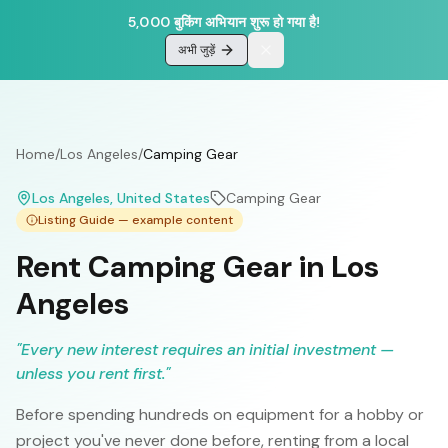
5,000 बुकिंग अभियान शुरू हो गया है!
अभी जुड़ें
Home
/
Los Angeles
/
Camping Gear
Los Angeles
, United States
Camping Gear
Listing Guide — example content
Rent Camping Gear in Los
Angeles
"
Every new interest requires an initial investment —
unless you rent first.
"
Before spending hundreds on equipment for a hobby or
project you've never done before, renting from a local