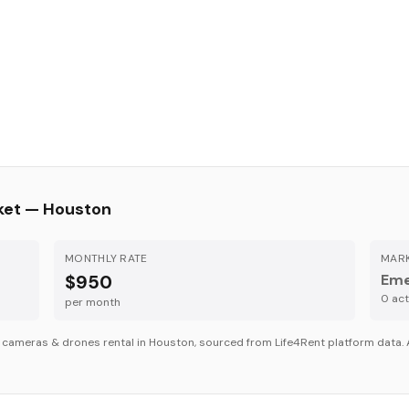
ket —
Houston
MONTHLY RATE
MARK
$950
Eme
0
acti
per month
r
cameras & drones
rental in
Houston
, sourced from Life4Rent platform data. 