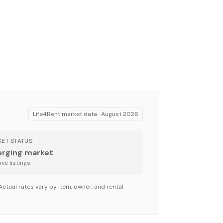
Life4Rent market data ·
August 2026
ET STATUS
rging market
ve listing
s
Actual rates vary by item, owner, and rental