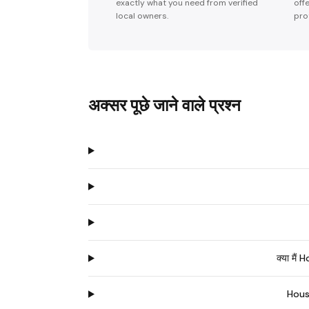
exactly what you need from verified
off
local owners.
pro
अक्सर पूछे जाने वाले प्रश्न
क्या मैं
Houst