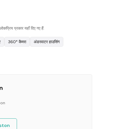
प्रिय प्रकार यहाँ दिए गए हैं:
र
360° कैमरा
अंडरवाटर हाउसिंग
n
ion
ston