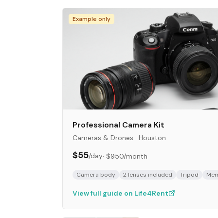
Example only
Professional Camera Kit
Cameras & Drones
·
Houston
$55
/day
·
$950
/month
Camera body
2 lenses included
Tripod
Mem
View full guide on Life4Rent