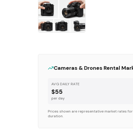
Cameras & Drones
Rental Mar
AVG DAILY RATE
$55
per day
Prices shown are representative market rates fo
duration.