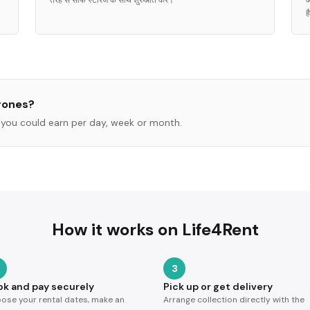
तरह से साफ स्टोरेज के साथ शुरुआत करें।
आ
ह
rones
?
you could earn per day, week or month.
How it works on Life4Rent
3
ok and pay securely
Pick up or get delivery
ose your rental dates, make an
Arrange collection directly with the