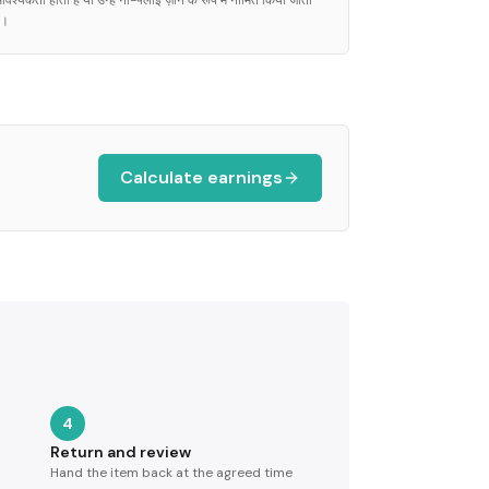
वश्यकता होती है या उन्हें नो-फ्लाई ज़ोन के रूप में नामित किया जाता
ै।
Calculate earnings
4
Return and review
Hand the item back at the agreed time