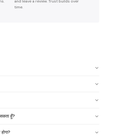
ns.
and leave a review. Trust builds over
time.
सकता हूँ?
 होगा?