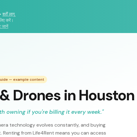
•
शर्तें लागू
लिए करें।
 जानें
Guide — example content
& Drones in Houston
h owning if you're billing it every week.
"
mera technology evolves constantly, and buying
et. Renting from Life4Rent means you can access