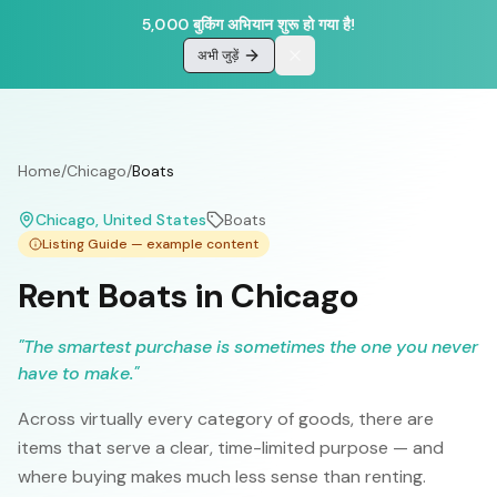
5,000 बुकिंग अभियान शुरू हो गया है!
अभी जुड़ें
Home
/
Chicago
/
Boats
Chicago
, United States
Boats
Listing Guide — example content
Rent Boats in Chicago
"
The smartest purchase is sometimes the one you never
have to make.
"
Across virtually every category of goods, there are
items that serve a clear, time-limited purpose — and
where buying makes much less sense than renting.