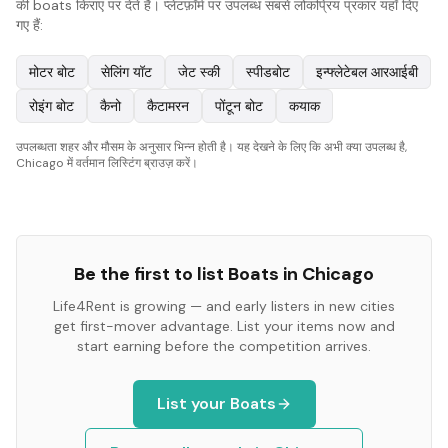
की boats किराए पर देते हैं। प्लेटफ़ॉर्म पर उपलब्ध सबसे लोकप्रिय प्रकार यहाँ दिए
गए हैं:
मोटर बोट
सेलिंग यॉट
जेट स्की
स्पीडबोट
इन्फ्लेटेबल आरआईबी
रोइंग बोट
कैनो
कैटामरन
पोंटून बोट
कयाक
उपलब्धता शहर और मौसम के अनुसार भिन्न होती है। यह देखने के लिए कि अभी क्या उपलब्ध है,
Chicago में वर्तमान लिस्टिंग ब्राउज़ करें।
Be the first to list
Boats
in
Chicago
Life4Rent is growing — and early listers in new cities
get first-mover advantage. List your items now and
start earning before the competition arrives.
List your
Boats