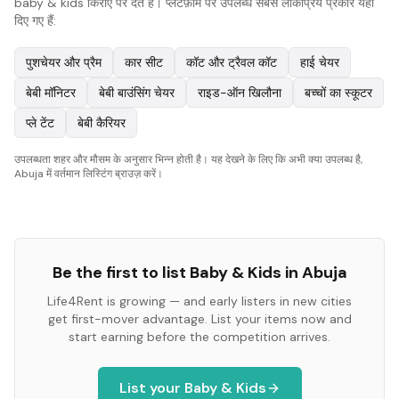
baby & kids किराए पर देते हैं। प्लेटफ़ॉर्म पर उपलब्ध सबसे लोकप्रिय प्रकार यहाँ
दिए गए हैं:
पुशचेयर और प्रैम
कार सीट
कॉट और ट्रैवल कॉट
हाई चेयर
बेबी मॉनिटर
बेबी बाउंसिंग चेयर
राइड-ऑन खिलौना
बच्चों का स्कूटर
प्ले टेंट
बेबी कैरियर
उपलब्धता शहर और मौसम के अनुसार भिन्न होती है। यह देखने के लिए कि अभी क्या उपलब्ध है,
Abuja में वर्तमान लिस्टिंग ब्राउज़ करें।
Be the first to list
Baby & Kids
in
Abuja
Life4Rent is growing — and early listers in new cities
get first-mover advantage. List your items now and
start earning before the competition arrives.
List your
Baby & Kids