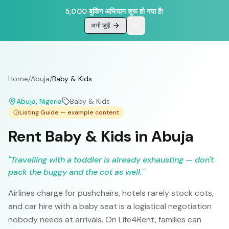
5,000 बुकिंग अभियान शुरू हो गया है!
अभी जुड़ें
Home
/
Abuja
/
Baby & Kids
Abuja
, Nigeria
Baby & Kids
Listing Guide — example content
Rent Baby & Kids in Abuja
"
Travelling with a toddler is already exhausting — don't
pack the buggy and the cot as well.
"
Airlines charge for pushchairs, hotels rarely stock cots,
and car hire with a baby seat is a logistical negotiation
nobody needs at arrivals. On Life4Rent, families can