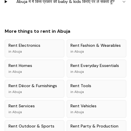
Abuja में मैं किस प्रकार की baby & kids किराए पर ले सकता हूँ?
More things to rent in
Abuja
Rent
Electronics
Rent
Fashion & Wearables
in
Abuja
in
Abuja
Rent
Homes
Rent
Everyday Essentials
in
Abuja
in
Abuja
Rent
Décor & Furnishings
Rent
Tools
in
Abuja
in
Abuja
Rent
Services
Rent
Vehicles
in
Abuja
in
Abuja
Rent
Outdoor & Sports
Rent
Party & Production