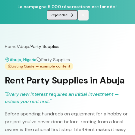
La campagne 5 000 réservations est lancée !
Rejoindre
Home
/
Abuja
/
Party Supplies
Abuja
, Nigeria
Party Supplies
Listing Guide — example content
Rent Party Supplies in Abuja
"
Every new interest requires an initial investment —
unless you rent first.
"
Before spending hundreds on equipment for a hobby or
project you've never done before, renting from a local
owner is the rational first step. Life4Rent makes it easy