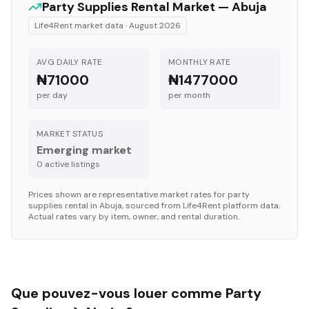
Party Supplies
Rental Market —
Abuja
Life4Rent market data ·
August 2026
AVG DAILY RATE
MONTHLY RATE
₦71000
₦1477000
per day
per month
MARKET STATUS
Emerging market
0
active listing
s
Prices shown are representative market rates for
party
supplies
rental in
Abuja
, sourced from Life4Rent platform data.
Actual rates vary by item, owner, and rental duration.
Que pouvez-vous louer comme Party