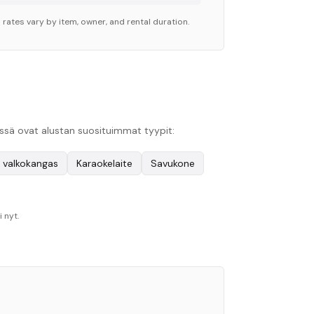
 rates vary by item, owner, and rental duration.
Tässä ovat alustan suosituimmat tyypit:
a valkokangas
Karaokelaite
Savukone
 nyt.