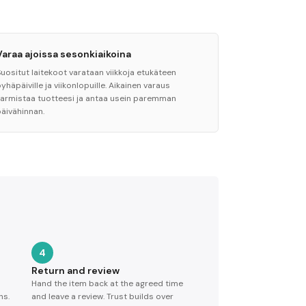
Varaa ajoissa sesonkiaikoina
Suositut laitekoot varataan viikkoja etukäteen
yhäpäiville ja viikonlopuille. Aikainen varaus
varmistaa tuotteesi ja antaa usein paremman
päivähinnan.
4
Return and review
Hand the item back at the agreed time
ns.
and leave a review. Trust builds over