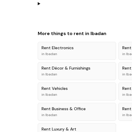
More things to rent in
Ibadan
Rent
Electronics
Ren
in
Ibadan
in
Iba
Rent
Décor & Furnishings
Ren
in
Ibadan
in
Iba
Rent
Vehicles
Ren
in
Ibadan
in
Iba
Rent
Business & Office
Ren
in
Ibadan
in
Iba
Rent
Luxury & Art