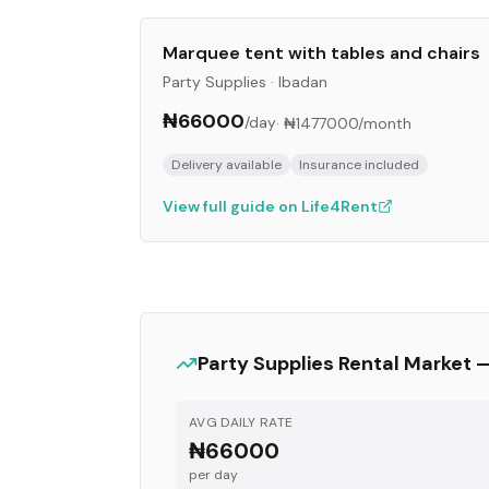
Marquee tent with tables and chairs
Party Supplies
·
Ibadan
₦66000
/day
·
₦1477000
/month
Delivery available
Insurance included
View full guide on Life4Rent
Party Supplies
Rental Market 
AVG DAILY RATE
₦66000
per day