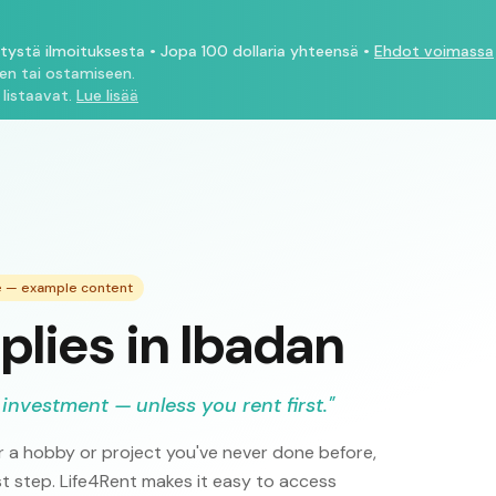
ytystä ilmoituksesta
•
Jopa 100 dollaria yhteensä
•
Ehdot voimassa
een tai ostamiseen.
 listaavat.
Lue lisää
de — example content
plies in Ibadan
 investment — unless you rent first.
"
 a hobby or project you've never done before,
rst step. Life4Rent makes it easy to access