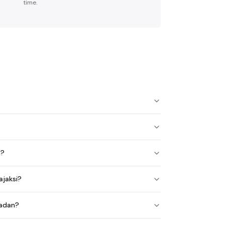
time.
n?
ajaksi?
badan?