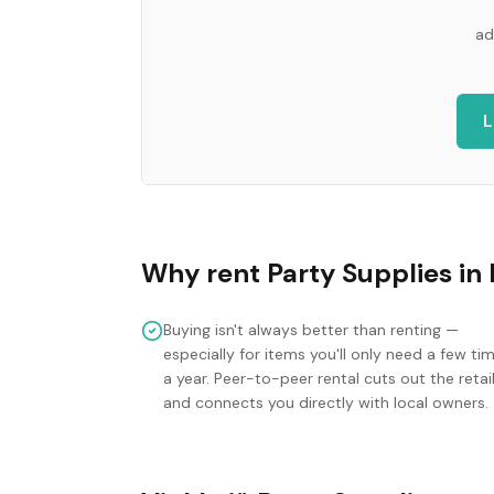
ad
L
Why rent
Party Supplies
in
Buying isn't always better than renting —
especially for items you'll only need a few ti
a year. Peer-to-peer rental cuts out the retai
and connects you directly with local owners.