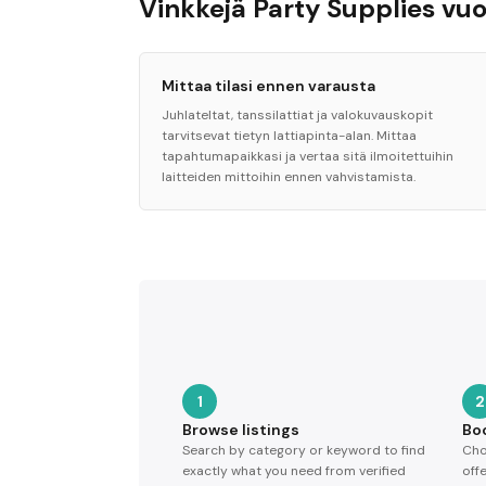
Vinkkejä Party Supplies v
Mittaa tilasi ennen varausta
Juhlateltat, tanssilattiat ja valokuvauskopit
tarvitsevat tietyn lattiapinta-alan. Mittaa
tapahtumapaikkasi ja vertaa sitä ilmoitettuihin
laitteiden mittoihin ennen vahvistamista.
1
2
Browse listings
Bo
Search by category or keyword to find
Cho
exactly what you need from verified
off