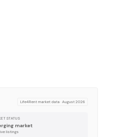
Life4Rent market data ·
August 2026
ET STATUS
rging market
ve listing
s