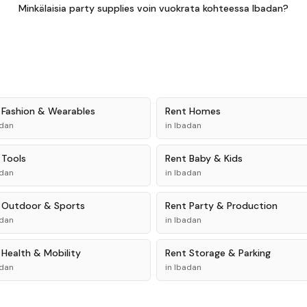
Minkälaisia party supplies voin vuokrata kohteessa Ibadan?
t
Fashion & Wearables
Rent
Homes
dan
in
Ibadan
t
Tools
Rent
Baby & Kids
dan
in
Ibadan
t
Outdoor & Sports
Rent
Party & Production
dan
in
Ibadan
t
Health & Mobility
Rent
Storage & Parking
dan
in
Ibadan