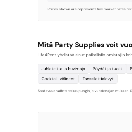
Prices shown are representative market rates fo
Mitä Party Supplies voit v
Life4Rent yhdistää sinut paikallisiin omistajiin 
Juhlateltta ja huvimaja
Pöydät ja tuolit
P
Cocktail-välineet
Tanssilattialevyt
Saatavuus vaihtelee kaupungin ja vuodenajan mukaan. Sel