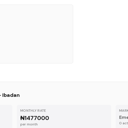
—
Ibadan
MONTHLY RATE
MARK
₦1477000
Eme
0
acti
per month