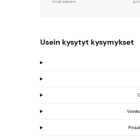
local owners.
pro
Usein kysytyt kysymykset
O
Voinko
Pitää