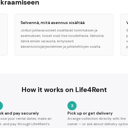
uokraamiseen
Selvennä, mitä asennus sisältää
Jotkut juhlavarusteet sisältävät toimituksen ja
asennuksen; toiset ovat itse noudettavia. Vahvista
p
tämä ennen varausta, erityisesti
äänentoistojärjestelmien ja juhlatelttojen osalta.
How it works on Life4Rent
3
ok and pay securely
Pick up or get delivery
ose your rental dates, make an
Arrange collection directly with the
er, and pay through Life4Rent's
owner — or ask about delivery optio