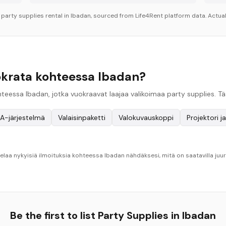
r
party supplies
rental in
Ibadan
, sourced from Life4Rent platform data. Actual
uokrata kohteessa Ibadan?
kohteessa Ibadan, jotka vuokraavat laajaa valikoimaa party supplies. 
A-järjestelmä
Valaisinpaketti
Valokuvauskoppi
Projektori j
aa nykyisiä ilmoituksia kohteessa Ibadan nähdäksesi, mitä on saatavilla juuri
Be the first to list
Party Supplies
in
Ibadan