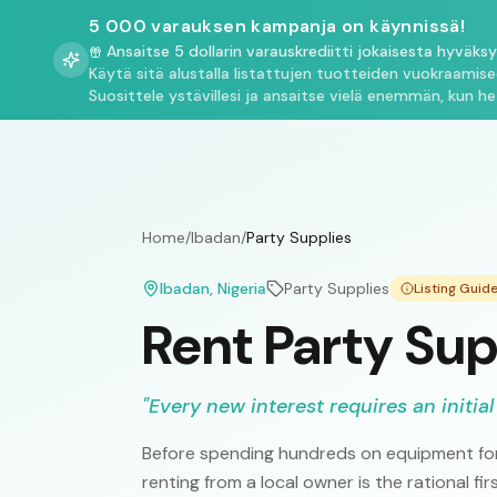
5 000 varauksen kampanja on käynnissä!
Ansaitse 5 dollarin varauskrediitti jokaisesta hyväks
Käytä sitä alustalla listattujen tuotteiden vuokraamis
Suosittele ystävillesi ja ansaitse vielä enemmän, kun he
Home
/
Ibadan
/
Party Supplies
Ibadan
, Nigeria
Party Supplies
Listing Gui
Rent Party Sup
"
Every new interest requires an initial
Before spending hundreds on equipment for
renting from a local owner is the rational fi