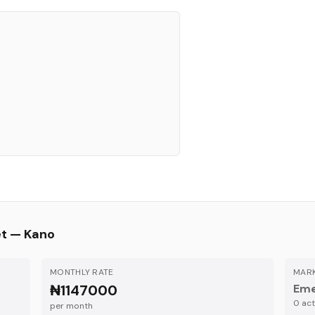
et —
Kano
MONTHLY RATE
MARK
₦1147000
Eme
0
acti
per month