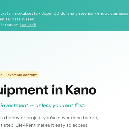
ytystä ilmoituksesta
•
Jopa 100 dollaria yhteensä
•
Ehdot voimassa
een tai ostamiseen.
 listaavat.
Lue lisää
ide — example content
uipment in Kano
 investment — unless you rent first.
"
 a hobby or project you've never done before,
rst step. Life4Rent makes it easy to access