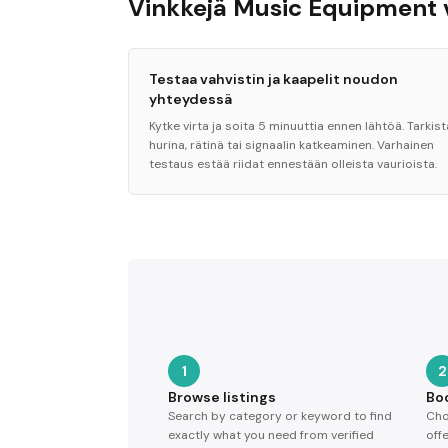
Vinkkejä Music Equipment
Testaa vahvistin ja kaapelit noudon
yhteydessä
Kytke virta ja soita 5 minuuttia ennen lähtöä. Tarkist
hurina, rätinä tai signaalin katkeaminen. Varhainen
testaus estää riidat ennestään olleista vaurioista.
1
2
Browse listings
Bo
Search by category or keyword to find
Cho
exactly what you need from verified
off