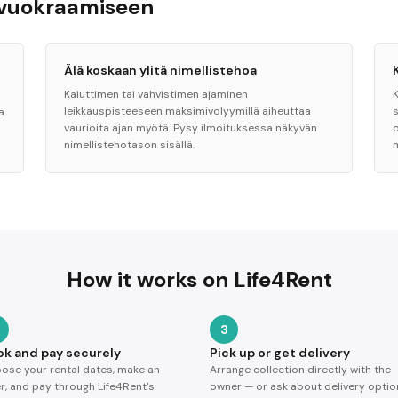
 vuokraamiseen
Älä koskaan ylitä nimellistehoa
Kaiuttimen tai vahvistimen ajaminen
leikkauspisteeseen maksimivolyymillä aiheuttaa
a
vaurioita ajan myötä. Pysy ilmoituksessa näkyvän
o
nimellistehotason sisällä.
How it works on Life4Rent
3
ok and pay securely
Pick up or get delivery
ose your rental dates, make an
Arrange collection directly with the
er, and pay through Life4Rent's
owner — or ask about delivery optio