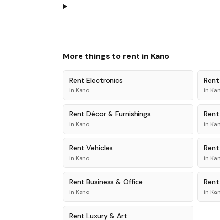
More things to rent in
Kano
Rent
Electronics
Ren
in
Kano
in
Ka
Rent
Décor & Furnishings
Ren
in
Kano
in
Ka
Rent
Vehicles
Ren
in
Kano
in
Ka
Rent
Business & Office
Ren
in
Kano
in
Ka
Rent
Luxury & Art