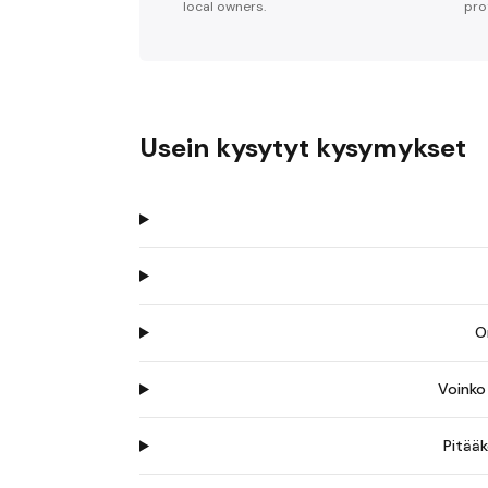
local owners.
pro
Usein kysytyt kysymykset
O
Voinko
Pitää