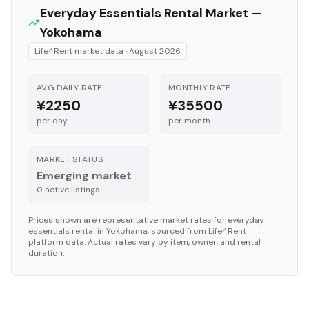
Everyday Essentials
Rental Market —
Yokohama
Life4Rent market data ·
August 2026
AVG DAILY RATE
MONTHLY RATE
¥2250
¥35500
per day
per month
MARKET STATUS
Emerging market
0
active listing
s
Prices shown are representative market rates for
everyday
essentials
rental in
Yokohama
, sourced from Life4Rent
platform data. Actual rates vary by item, owner, and rental
duration.