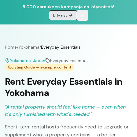
5 000 varauksen kampanja on käynnissä!
Liity nyt
Home
/
Yokohama
/
Everyday Essentials
Yokohama
, Japan
Everyday Essentials
Listing Guide — example content
Rent Everyday Essentials in
Yokohama
"
A rental property should feel like home — even when
it's only furnished with what's needed.
"
Short-term rental hosts frequently need to upgrade or
supplement what a property contains — a better