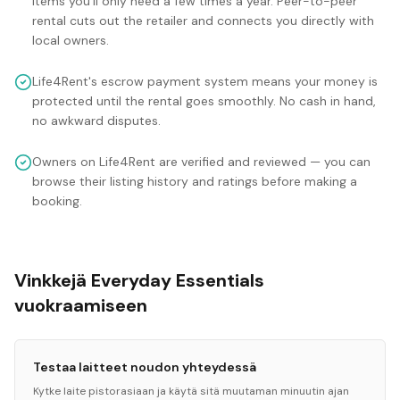
items you'll only need a few times a year. Peer-to-peer
rental cuts out the retailer and connects you directly with
local owners.
Life4Rent's escrow payment system means your money is
protected until the rental goes smoothly. No cash in hand,
no awkward disputes.
Owners on Life4Rent are verified and reviewed — you can
browse their listing history and ratings before making a
booking.
Vinkkejä Everyday Essentials
vuokraamiseen
Testaa laitteet noudon yhteydessä
Kytke laite pistorasiaan ja käytä sitä muutaman minuutin ajan