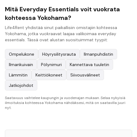
Mitä Everyday Essentials voit vuokrata
kohteessa Yokohama?
Life4Rent yhdistää sinut paikallisiin omistajiin kohteessa
Yokohama, jotka vuokraavat laajaa valikoimaa everyday
essentials. Tässä ovat alustan suosituimmat tyypit:
Ompelukone
Höyrysilitysrauta
Ilmanpuhdistin
Ilmankuivain
Pölynimuri
Kannettava tuuletin
Lämmitin
Keittiökoneet
Siivousvälineet
Jatkojohdot
Saatavuus vaihtelee kaupungin ja vuodenajan mukaan. Selaa nykyisiä
ilmoituksia kohteessa Yokohama nähdäksesi, mitä on saatavilla juuri
nyt.