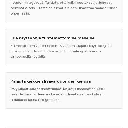
noudon yhteydessä. Tarkista, että kaikki asetukset ja lisäosat
toimivat oikein – tämä on turvallisin hetki ilmoittaa mahdollisista
ongelmista.
Lue käyttöohje tuntemattomille malleille
Eri merkit toimivat eri tavoin. Pyydä omistajalta käyttöohje tai
etsi se verkosta välttääksesi laitteen vahingoittamisen
virheellisellä käytöllä.
Palauta kaikkien lisävarusteiden kanssa
Pölypussit, suodatinpatruunat, letkut ja lisäosat on kaikki
palautettava laitteen mukana. Puuttuvat osat ovat yleisin
riidanaihe tässä kategoriassa.