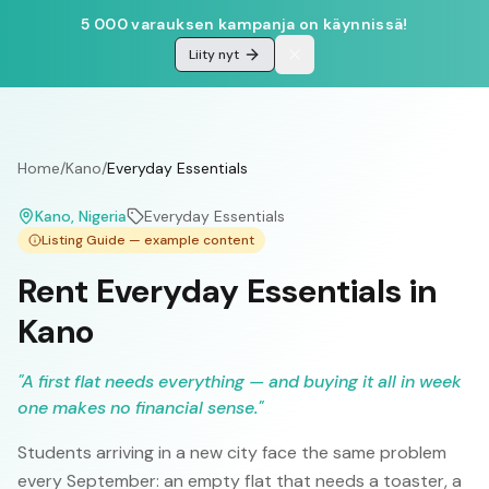
5 000 varauksen kampanja on käynnissä!
Liity nyt
Home
/
Kano
/
Everyday Essentials
Kano
, Nigeria
Everyday Essentials
Listing Guide — example content
Rent Everyday Essentials in
Kano
"
A first flat needs everything — and buying it all in week
one makes no financial sense.
"
Students arriving in a new city face the same problem
every September: an empty flat that needs a toaster, a