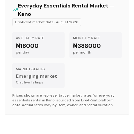
Everyday Essentials
Rental Market —
Kano
Life4Rent market data ·
August 2026
AVG DAILY RATE
MONTHLY RATE
₦18000
₦388000
per day
per month
MARKET STATUS
Emerging market
0
active listing
s
Prices shown are representative market rates for
everyday
essentials
rental in
Kano
, sourced from Life4Rent platform
data. Actual rates vary by item, owner, and rental duration.