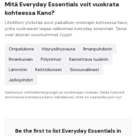
Mitä Everyday Essentials voit vuokrata
kohteessa Kano?
Life4Rent yhdistää sinut paikallisiin omistajiin kohteessa Kano,
jotka vuokraavat laajaa valikoimaa everyday essentials. Tässä
ovat alustan suosituimmat tyypit:
Ompelukone
Höyrysilitysrauta
Ilmanpuhdistin
Ilmankuivain
Pölynimuri
Kannettava tuuletin
Lämmitin
Keittiökoneet
Siivousvälineet
Jatkojohdot
Saatavuus vaihtelee kaupungin ja vuodenajan mukaan. Selaa nykyisiä
ilmoituksia kohteessa Kano nähdäksesi, mitä on saatavilla juuri nyt.
Be the first to list
Everyday Essentials
in