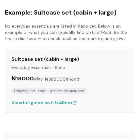
Example:
Suitcase set (cabin + large)
No
everyday essentials
are listed in
Kano
yet. Below is an
example of what you can typically find on Life4Rent. Be the
first to list here — or check back as the marketplace grows.
Suitcase set (cabin + large)
Everyday Essentials
·
Kano
₦18000
/day
·
₦388000
/month
Delivery available
Insurance included
View full guide on Life4Rent