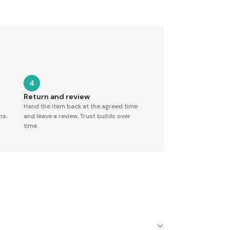
4
Return and review
Hand the item back at the agreed time
ns.
and leave a review. Trust builds over
time.