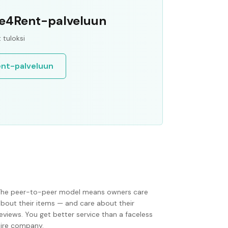
ife4Rent-palveluun
tuloksi
ent-palveluun
The peer-to-peer model means owners care
about their items — and care about their
eviews. You get better service than a faceless
hire company.