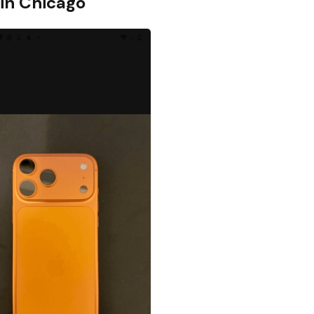
 in
Chicago