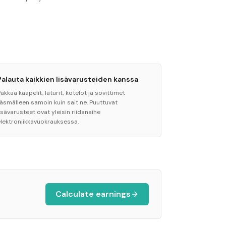
Palauta kaikkien lisävarusteiden kanssa
akkaa kaapelit, laturit, kotelot ja sovittimet
täsmälleen samoin kuin sait ne. Puuttuvat
isävarusteet ovat yleisin riidanaihe
elektroniikkavuokrauksessa.
Calculate earnings