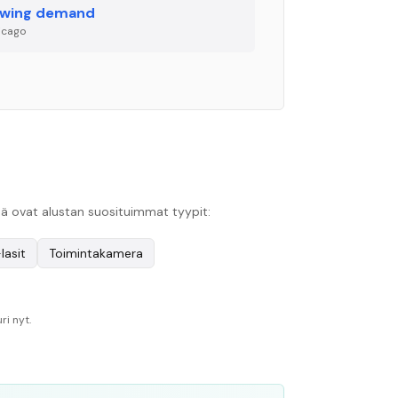
wing demand
icago
ssä ovat alustan suosituimmat tyypit:
lasit
Toimintakamera
ri nyt.