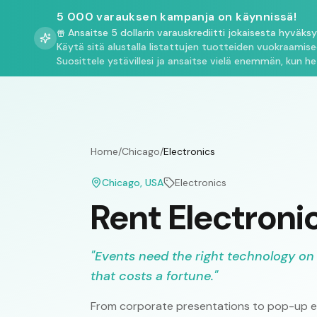
5 000 varauksen kampanja on käynnissä!
Ansaitse 5 dollarin varauskrediitti jokaisesta hyväks
Käytä sitä alustalla listattujen tuotteiden vuokraamis
Suosittele ystävillesi ja ansaitse vielä enemmän, kun he
Home
/
Chicago
/
Electronics
Chicago
, USA
Electronics
Rent Electroni
"
Events need the right technology on
that costs a fortune.
"
From corporate presentations to pop-up ex