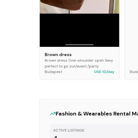
Brown dress
Brown dress One-shoulder open Sexy
perfect to go out/event /party
Budapest
USD 10/day
Bud
Fashion & Wearables
Rental M
ACTIVE LISTINGS