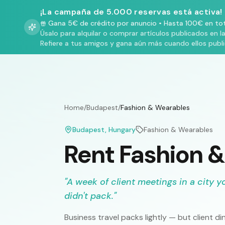
¡La campaña de 5.000 reservas está activa!
Gana 5€ de crédito por anuncio
•
Hasta 100€ en tot
Úsalo para alquilar o comprar artículos publicados en l
Refiere a tus amigos y gana aún más cuando ellos publ
Home
/
Budapest
/
Fashion & Wearables
Budapest
, Hungary
Fashion & Wearables
Rent Fashion 
"
A week of client meetings in a city y
didn't pack.
"
Business travel packs lightly — but client d