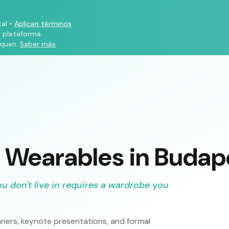
al
•
Aplican términos
a plataforma.
iquen.
Saber más
& Wearables in Budap
ou don't live in requires a wardrobe you
inners, keynote presentations, and formal