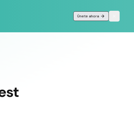
Únete ahora
est