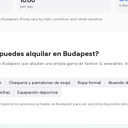
10.00
in
Bu
per
day
in
Budapest
. Prices vary by item, condition, and rental duration.
puedes alquilar en Budapest?
en Budapest que alquilan una amplia gama de fashion & wearables. A
e
Chaqueta y pantalones de esquí
Ropa formal
Atuendo de
isfraz
Equipación deportiva
a. Explora los anuncios actuales en Budapest para ver qué está disponible ah