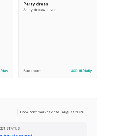
Party dress
Shiny dress/ silver
/day
Budapest
USD 15/daily
Life4Rent market data ·
August 2026
ET STATUS
wing demand