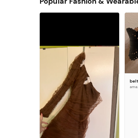
Popular
Fashion & Wearabl
bel
amaz