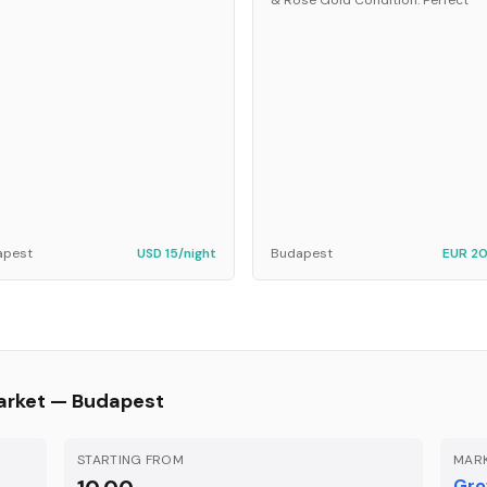
& Rose Gold Condition: Perfect
apest
USD 15/night
Budapest
EUR 20
arket —
Budapest
STARTING FROM
MARK
Gro