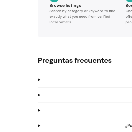
Browse listings
Bo
Search by category or keyword to find
Cho
exactly what you need from verified
off
local owners.
pro
Preguntas frecuentes
¿Pu