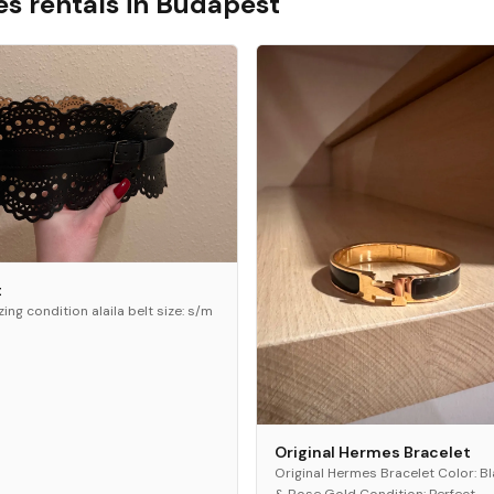
es
rentals in
Budapest
t
ing condition alaila belt size: s/m
Original Hermes Bracelet
Original Hermes Bracelet Color: B