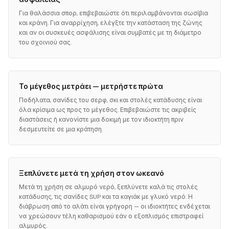
Για θαλάσσια σπορ, επιβεβαιώστε ότι περιλαμβάνονται σωσίβια
και κράνη. Για αναρρίχηση, ελέγξτε την κατάσταση της ζώνης
και αν οι συσκευές ασφάλισης είναι συμβατές με τη διάμετρο
του σχοινιού σας.
Το μέγεθος μετράει — μετρήστε πρώτα
Ποδήλατα, σανίδες του σερφ, σκι και στολές κατάδυσης είναι
όλα κρίσιμα ως προς το μέγεθος. Επιβεβαιώστε τις ακριβείς
διαστάσεις ή κανονίστε μια δοκιμή με τον ιδιοκτήτη πριν
δεσμευτείτε σε μια κράτηση.
Ξεπλύνετε μετά τη χρήση στον ωκεανό
Μετά τη χρήση σε αλμυρό νερό, ξεπλύνετε καλά τις στολές
κατάδυσης, τις σανίδες SUP και τα καγιάκ με γλυκό νερό. Η
διάβρωση από το αλάτι είναι γρήγορη — οι ιδιοκτήτες ενδέχεται
να χρεώσουν τέλη καθαρισμού εάν ο εξοπλισμός επιστραφεί
αλμυρός.