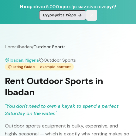
Η καμπάνια 5.000 κρατήσεων είναι ενεργή!
Εγγραφείτε τώρα
Home
/
Ibadan
/
Outdoor Sports
Ibadan
, Nigeria
Outdoor Sports
Listing Guide — example content
Rent Outdoor Sports in
Ibadan
"
You don't need to own a kayak to spend a perfect
Saturday on the water.
"
Outdoor sports equipment is bulky, expensive, and
highly seasonal — which is exactly why renting makes so