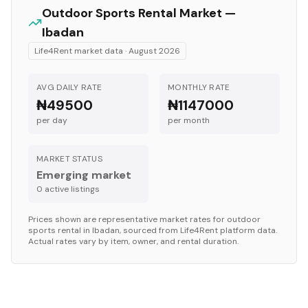
Outdoor Sports
Rental Market —
Ibadan
Life4Rent market data ·
August 2026
AVG DAILY RATE
MONTHLY RATE
₦49500
₦1147000
per day
per month
MARKET STATUS
Emerging market
0
active listing
s
Prices shown are representative market rates for
outdoor
sports
rental in
Ibadan
, sourced from Life4Rent platform data.
Actual rates vary by item, owner, and rental duration.