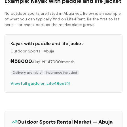
Example:
Kayak with paddle and life jacket
No
outdoor sports
are listed in
Abuja
yet. Below is an example
of what you can typically find on Life4Rent. Be the first to list
here — or check back as the marketplace grows.
Kayak with paddle and life jacket
Outdoor Sports
·
Abuja
₦58000
/day
·
₦1147000
/month
Delivery available
Insurance included
View full guide on Life4Rent
Outdoor Sports
Rental Market —
Abuja