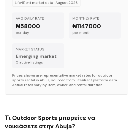
Life4Rent market data ·
August 2026
AVG DAILY RATE
MONTHLY RATE
₦58000
₦1147000
per day
per month
MARKET STATUS
Emerging market
0
active listing
s
Prices shown are representative market rates for
outdoor
sports
rental in
Abuja
, sourced from Life4Rent platform data.
Actual rates vary by item, owner, and rental duration.
Τι Outdoor Sports μπορείτε να
νοικιάσετε στην Abuja?