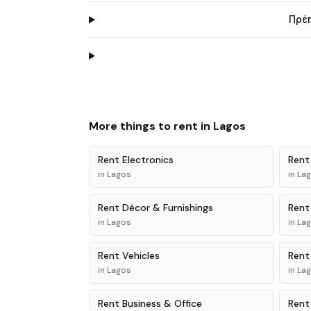
Πρέπ
More things to rent in
Lagos
Rent
Electronics
Ren
in
Lagos
in
La
Rent
Décor & Furnishings
Ren
in
Lagos
in
La
Rent
Vehicles
Ren
in
Lagos
in
La
Rent
Business & Office
Ren