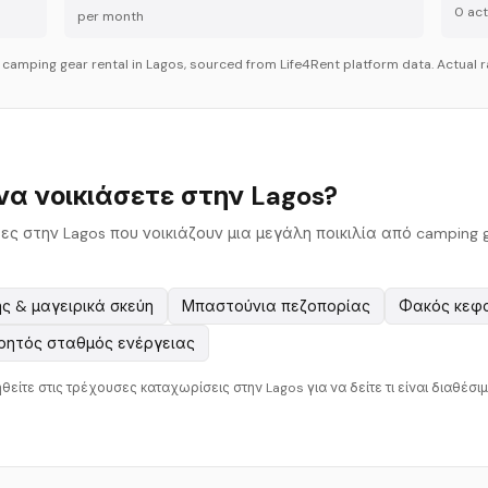
0
acti
per month
r
camping gear
rental in
Lagos
, sourced from Life4Rent platform data. Actual r
να νοικιάσετε στην Lagos?
τες στην Lagos που νοικιάζουν μια μεγάλη ποικιλία από camping g
ς & μαγειρικά σκεύη
Μπαστούνια πεζοπορίας
Φακός κεφ
ητός σταθμός ενέργειας
θείτε στις τρέχουσες καταχωρίσεις στην Lagos για να δείτε τι είναι διαθέσιμο