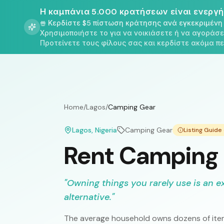
Η καμπάνια 5.000 κρατήσεων είναι ενεργή
Κερδίστε $5 πίστωση κράτησης ανά εγκεκριμέν
Χρησιμοποιήστε το για να νοικιάσετε ή να αγοράσ
Προτείνετε τους φίλους σας και κερδίστε ακόμα 
Home
/
Lagos
/
Camping Gear
Lagos
, Nigeria
Camping Gear
Listing Guid
Rent Camping 
"
Owning things you rarely use is an e
alternative.
"
The average household owns dozens of item