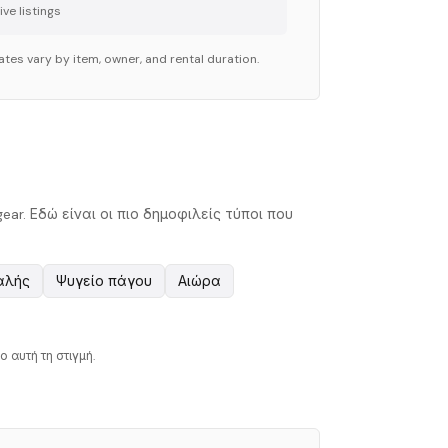
ve listing
s
ates vary by item, owner, and rental duration.
ear. Εδώ είναι οι πιο δημοφιλείς τύποι που
αλής
Ψυγείο πάγου
Αιώρα
 αυτή τη στιγμή.