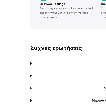
Browse listings
Bo
Search by category or keyword to find
Cho
exactly what you need from verified
off
local owners.
pro
Συχνές ερωτήσεις
Εί
Μπορώ ν