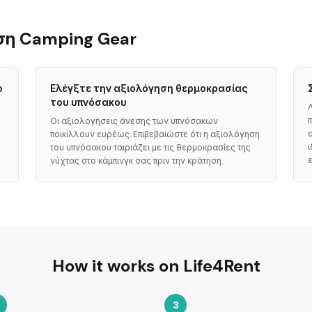
αση Camping Gear
ο
Ελέγξτε την αξιολόγηση θερμοκρασίας
του υπνόσακου
Οι αξιολογήσεις άνεσης των υπνόσακων
ποικίλλουν ευρέως. Επιβεβαιώστε ότι η αξιολόγηση
του υπνόσακου ταιριάζει με τις θερμοκρασίες της
νύχτας στο κάμπινγκ σας πριν την κράτηση.
How it works on Life4Rent
3