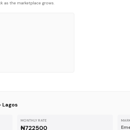
ack as the marketplace grows.
—
Lagos
MONTHLY RATE
MARK
₦722500
Eme