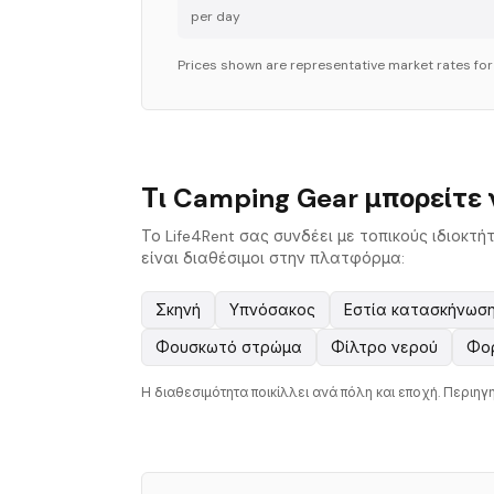
per day
Prices shown are representative market rates fo
Τι Camping Gear μπορείτε 
Το Life4Rent σας συνδέει με τοπικούς ιδιοκτή
είναι διαθέσιμοι στην πλατφόρμα:
Σκηνή
Υπνόσακος
Εστία κατασκήνωση
Φουσκωτό στρώμα
Φίλτρο νερού
Φορ
Η διαθεσιμότητα ποικίλλει ανά πόλη και εποχή. Περιηγη