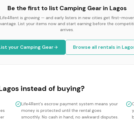
Be the first to list
Camping Gear
in
Lagos
Life4Rent is growing — and early listers in new cities get first-mover
vantage. List your items now and start earning before the competit
arrives.
List your
Camping Gear
Browse all rentals in
Lago
Lagos
instead of buying?
Life4Rent's escrow payment system means your
mes
money is protected until the rental goes
y
ler
smoothly. No cash in hand, no awkward disputes.