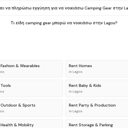
ει να πληρώσω εγγύηση για να νοικιάσω Camping Gear στην L
Τι είδη camping gear μπορώ να νοικιάσω στην Lagos?
t
Fashion & Wearables
Rent
Homes
gos
in
Lagos
t
Tools
Rent
Baby & Kids
gos
in
Lagos
t
Outdoor & Sports
Rent
Party & Production
gos
in
Lagos
t
Health & Mobility
Rent
Storage & Parking