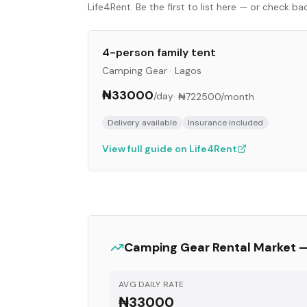
Life4Rent. Be the first to list here — or check b
4-person family tent
Camping Gear
·
Lagos
₦33000
/day
·
₦722500
/month
Delivery available
Insurance included
View full guide on Life4Rent
Camping Gear
Rental Market 
AVG DAILY RATE
₦33000