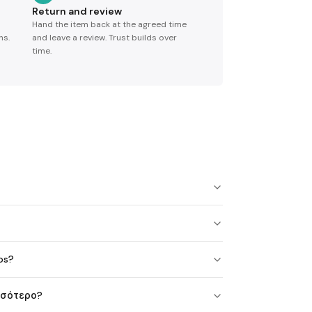
Return and review
Hand the item back at the agreed time
ns.
and leave a review. Trust builds over
time.
os?
σσότερο?