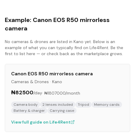
Example:
Canon EOS R50 mirrorless
camera
No
cameras & drones
are listed in
Kano
yet. Below is an
example of what you can typically find on Life4Rent. Be the
first to list here — or check back as the marketplace grows.
Canon EOS R50 mirrorless camera
Cameras & Drones
·
Kano
₦82500
/day
·
₦1807000
/month
Camera body
2 lenses included
Tripod
Memory cards
Battery & charger
Carrying case
View full guide on Life4Rent