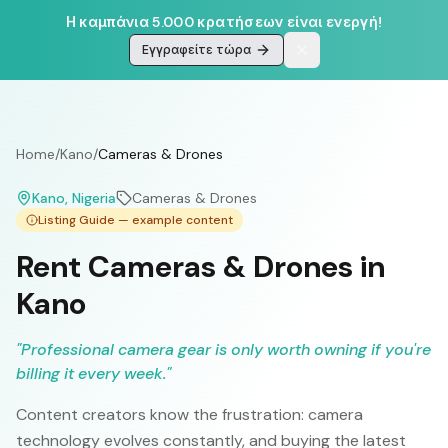
Η καμπάνια 5.000 κρατήσεων είναι ενεργή!
Εγγραφείτε τώρα
Home
/
Kano
/
Cameras & Drones
Kano
, Nigeria
Cameras & Drones
Listing Guide — example content
Rent Cameras & Drones in
Kano
"
Professional camera gear is only worth owning if you're
billing it every week.
"
Content creators know the frustration: camera
technology evolves constantly, and buying the latest