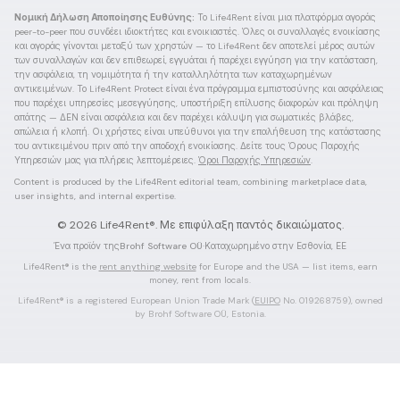
Νομική Δήλωση Αποποίησης Ευθύνης:
Το Life4Rent είναι μια πλατφόρμα αγοράς
peer-to-peer που συνδέει ιδιοκτήτες και ενοικιαστές. Όλες οι συναλλαγές ενοικίασης
και αγοράς γίνονται μεταξύ των χρηστών — το Life4Rent δεν αποτελεί μέρος αυτών
των συναλλαγών και δεν επιθεωρεί, εγγυάται ή παρέχει εγγύηση για την κατάσταση,
την ασφάλεια, τη νομιμότητα ή την καταλληλότητα των καταχωρημένων
αντικειμένων. Το Life4Rent Protect είναι ένα πρόγραμμα εμπιστοσύνης και ασφάλειας
που παρέχει υπηρεσίες μεσεγγύησης, υποστήριξη επίλυσης διαφορών και πρόληψη
απάτης — ΔΕΝ είναι ασφάλεια και δεν παρέχει κάλυψη για σωματικές βλάβες,
απώλεια ή κλοπή. Οι χρήστες είναι υπεύθυνοι για την επαλήθευση της κατάστασης
του αντικειμένου πριν από την αποδοχή ενοικίασης. Δείτε τους Όρους Παροχής
Υπηρεσιών μας για πλήρεις λεπτομέρειες.
Όροι Παροχής Υπηρεσιών
.
Content is produced by the Life4Rent editorial team, combining marketplace data,
user insights, and internal expertise.
©
2026
Life4Rent®.
Με επιφύλαξη παντός δικαιώματος.
Ένα προϊόν της
Brohf Software OÜ
·
Καταχωρημένο στην Εσθονία, ΕΕ
Life4Rent® is the
rent anything website
for Europe and the USA — list items, earn
money, rent from locals.
Life4Rent® is a registered European Union Trade Mark (
EUIPO
No. 019268759), owned
by Brohf Software OÜ, Estonia.