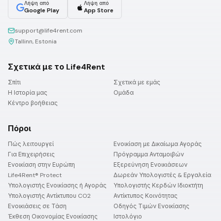
Λήψη από
Λήψη από
Google Play
App Store
support@life4rent.com
Tallinn, Estonia
Σχετικά με το Life4Rent
Σπίτι
Σχετικά με εμάς
Η Ιστορία μας
Ομάδα
Κέντρο βοήθειας
Πόροι
Πώς λειτουργεί
Ενοικίαση με Δικαίωμα Αγοράς
Για Επιχειρήσεις
Πρόγραμμα Ανταμοιβών
Ενοικίαση στην Ευρώπη
Εξερεύνηση Ενοικιάσεων
Life4Rent® Protect
Δωρεάν Υπολογιστές & Εργαλεία
Υπολογιστής Ενοικίασης ή Αγοράς
Υπολογιστής Κερδών Ιδιοκτήτη
Υπολογιστής Αντίκτυπου CO2
Αντίκτυπος Κοινότητας
Ενοικιάσεις σε Τάση
Οδηγός Τιμών Ενοικίασης
Έκθεση Οικονομίας Ενοικίασης
Ιστολόγιο