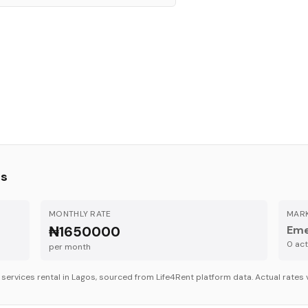
os
MONTHLY RATE
MARK
₦1650000
Eme
0
acti
per month
r
services
rental in
Lagos
, sourced from Life4Rent platform data. Actual rates 