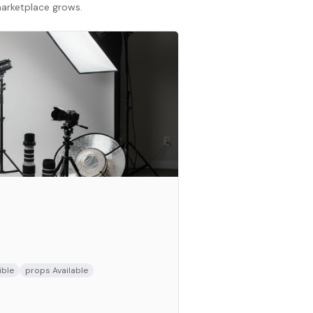
 marketplace grows.
ible
props Available