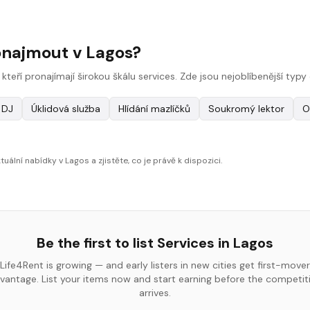
onajmout v Lagos?
, kteří pronajímají širokou škálu services. Zde jsou nejoblíbenější ty
DJ
Úklidová služba
Hlídání mazlíčků
Soukromý lektor
O
uální nabídky v Lagos a zjistěte, co je právě k dispozici.
Be the first to list
Services
in
Lagos
Life4Rent is growing — and early listers in new cities get first-mover
vantage. List your items now and start earning before the competit
arrives.