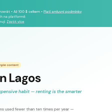
inzerát
•
Až 100 $ celkem
•
Platí smluvní podmínky
h na platformě.
ují.
Zjistit více
mple content
in Lagos
xpensive habit — renting is the smarter
s used fewer than ten times per year —