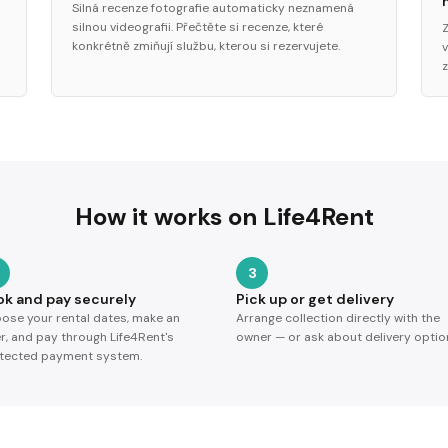
Silná recenze fotografie automaticky neznamená
silnou videografii. Přečtěte si recenze, které
konkrétně zmiňují službu, kterou si rezervujete.
How it works on Life4Rent
3
ok and pay securely
Pick up or get delivery
ose your rental dates, make an
Arrange collection directly with the
er, and pay through Life4Rent's
owner — or ask about delivery optio
tected payment system.