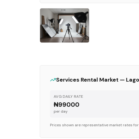
Services
Rental Market —
Lag
AVG DAILY RATE
₦99000
per day
Prices shown are representative market rates fo