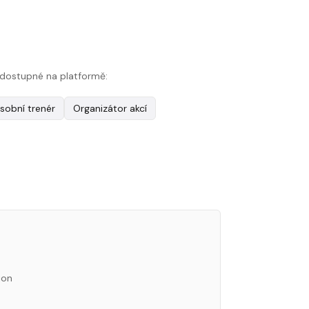
py dostupné na platformě:
sobní trenér
Organizátor akcí
ion