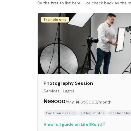
Be the first to list here — or check back as the
Example only
Photography Session
Services
·
Lagos
₦99000
/day
·
₦1650000
/month
two Hour Session
edited Photos
location Flex
View full guide on Life4Rent