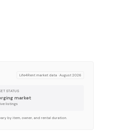
Life4Rent market data ·
August 2026
ET STATUS
rging market
ve listing
s
vary by item, owner, and rental duration.