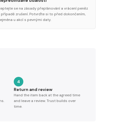
nepředvídané události
Zeptejte se na zásady přeplánování a vrácení peněz
v případě zrušení. Potvrďte si to před dokončením,
zejména u akcí s pevnými daty.
4
Return and review
Hand the item back at the agreed time
ns.
and leave a review. Trust builds over
time.