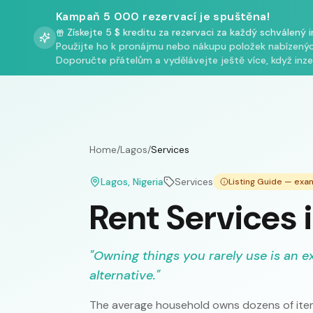
Kampaň 5 000 rezervací je spuštěna!
Získejte 5 $ kreditu za rezervaci za každý schválený 
Použijte ho k pronájmu nebo nákupu položek nabízenýc
Doporučte přátelům a vydělávejte ještě více, když inzer
Home
/
Lagos
/
Services
Lagos
, Nigeria
Services
Listing Guide — exa
Rent Services 
"
Owning things you rarely use is an e
alternative.
"
The average household owns dozens of item