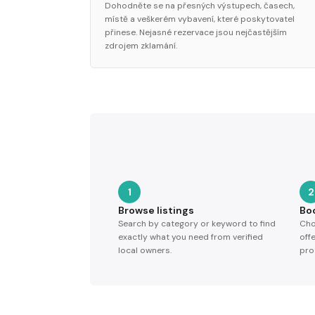
Dohodněte se na přesných výstupech, časech,
místě a veškerém vybavení, které poskytovatel
přinese. Nejasné rezervace jsou nejčastějším
zdrojem zklamání.
1
2
Browse listings
Bo
Search by category or keyword to find
Cho
exactly what you need from verified
off
local owners.
pro