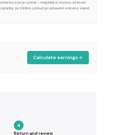
Solná koroze je rychlá – majitelé si mohou účtovat
poplatky za čištění, pokud je vybavení vráceno slané.
Calculate earnings
4
Return and review