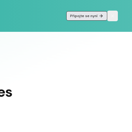
Připojte se nyní
es