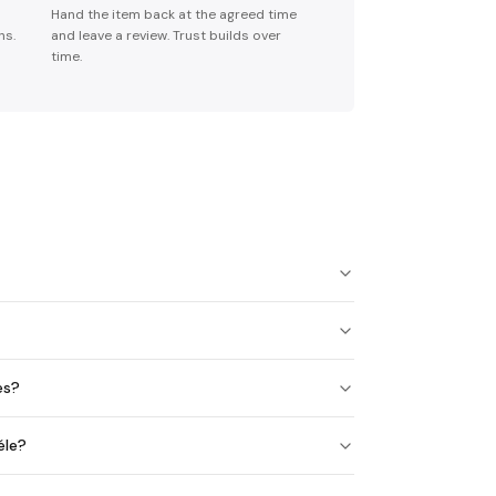
Hand the item back at the agreed time
ns.
and leave a review. Trust builds over
time.
es?
éle?