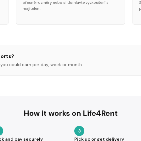
přesné rozměry nebo si domluvte vyzkoušení s
majitelem.
orts
?
you could earn per day, week or month.
How it works on Life4Rent
3
ok and pay securely
Pick up or get delivery