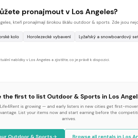
můžete pronajmout v Los Angeles?
ngeles, kteří pronajímají širokou škálu outdoor & sports. Zde jsou ne
orské kolo
Horolezecké vybavení
Lyžařský a snowboardový se
uální nabídky v Los Angeles a zjistěte, co je právě k dispozici.
 the first to list
Outdoor & Sports
in
Los Ange
Life4Rent is growing — and early listers in new cities get first-mover
vantage. List your items now and start earning before the competit
arrives.
your
Outdoor & Sports
Browse all rentals in
Los A