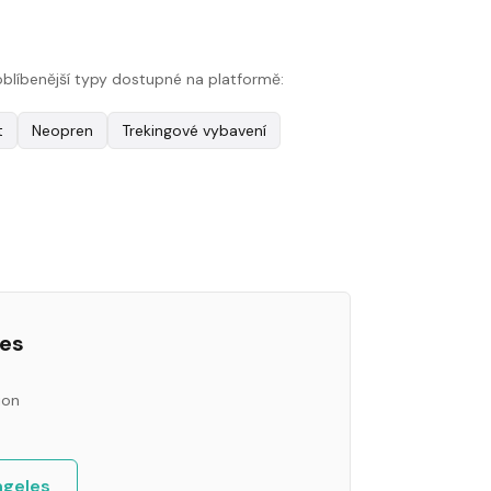
joblíbenější typy dostupné na platformě:
t
Neopren
Trekingové vybavení
les
ion
ngeles