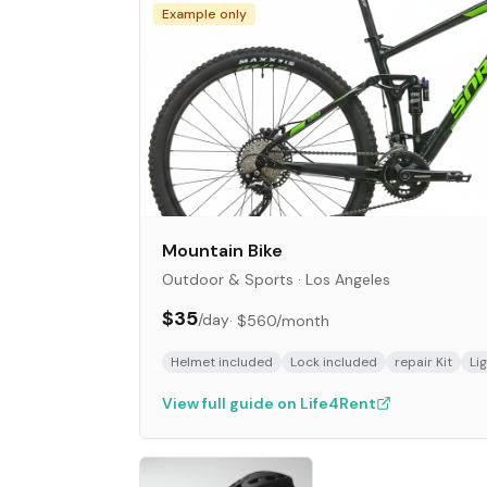
Example only
Mountain Bike
Outdoor & Sports
·
Los Angeles
$35
/day
·
$560
/month
Helmet included
Lock included
repair Kit
Li
View full guide on Life4Rent