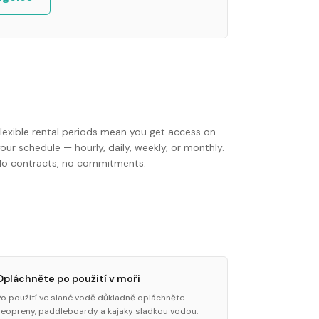
Flexible rental periods mean you get access on
our schedule — hourly, daily, weekly, or monthly.
No contracts, no commitments.
Opláchněte po použití v moři
Po použití ve slané vodě důkladně opláchněte
neopreny, paddleboardy a kajaky sladkou vodou.