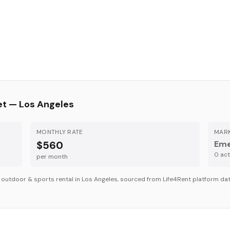
et —
Los Angeles
MONTHLY RATE
MARK
$560
Eme
0
acti
per month
r
outdoor & sports
rental in
Los Angeles
, sourced from Life4Rent platform data