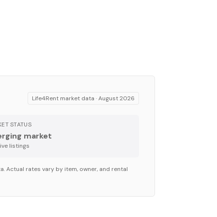
Life4Rent market data ·
August 2026
ET STATUS
rging market
ve listing
s
. Actual rates vary by item, owner, and rental