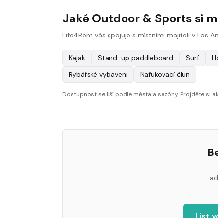
Jaké Outdoor & Sports si 
Life4Rent vás spojuje s místními majiteli v Los A
Kajak
Stand-up paddleboard
Surf
H
Rybářské vybavení
Nafukovací člun
Dostupnost se liší podle města a sezóny. Projděte si akt
Be
ad
List 