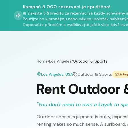
Kampaň 5 000 rezervací je spuštěna!
Získejte 5 $ kreditu za rezervaci za každý schválený 
Použijte ho k pronájmu nebo nákupu položek nabízenýc
Doporučte přátelům a vydělávejte ještě více, když inzer
Home
/
Los Angeles
/
Outdoor & Sports
Los Angeles
, USA
Outdoor & Sports
Listi
Rent Outdoor &
"
You don't need to own a kayak to sp
Outdoor sports equipment is bulky, expensi
renting makes so much sense. A surfboard, a