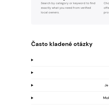
Search by category or keyword to find
Cho
exactly what you need from verified
off
local owners.
pro
Často kladené otázky
Je
Moh