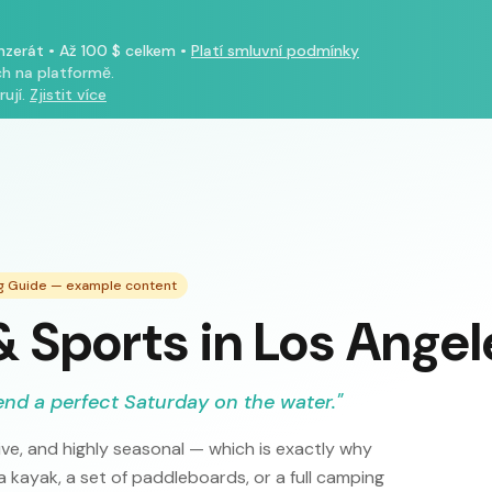
inzerát
•
Až 100 $ celkem
•
Platí smluvní podmínky
h na platformě.
ují.
Zjistit více
ng Guide — example content
 Sports in Los Angel
end a perfect Saturday on the water.
"
ve, and highly seasonal — which is exactly why
 kayak, a set of paddleboards, or a full camping