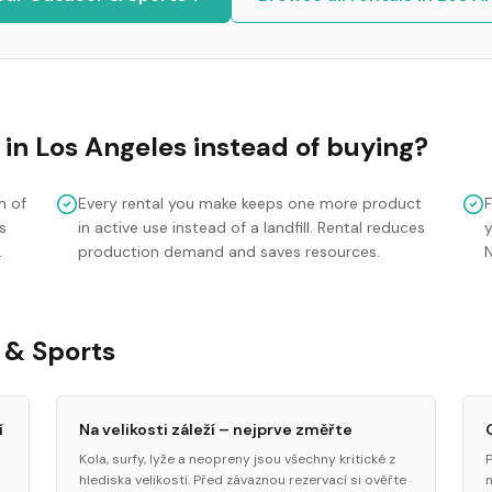
in
Los Angeles
instead of buying?
m of
Every rental you make keeps one more product
s
in active use instead of a landfill. Rental reduces
y
.
production demand and saves resources.
 & Sports
í
Na velikosti záleží – nejprve změřte
Kola, surfy, lyže a neopreny jsou všechny kritické z
hlediska velikosti. Před závaznou rezervací si ověřte