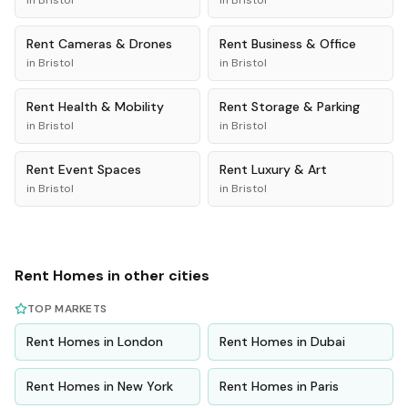
in
Bristol
in
Bristol
Rent
Cameras & Drones
Rent
Business & Office
in
Bristol
in
Bristol
Rent
Health & Mobility
Rent
Storage & Parking
in
Bristol
in
Bristol
Rent
Event Spaces
Rent
Luxury & Art
in
Bristol
in
Bristol
Rent
Homes
in other cities
TOP MARKETS
Rent
Homes
in
London
Rent
Homes
in
Dubai
Rent
Homes
in
New York
Rent
Homes
in
Paris