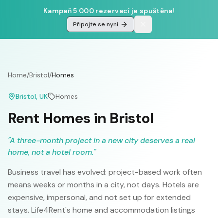
Kampaň 5 000 rezervací je spuštěna!
Připojte se nyní
Home
/
Bristol
/
Homes
Bristol
, UK
Homes
Rent Homes in Bristol
"
A three-month project in a new city deserves a real
home, not a hotel room.
"
Business travel has evolved: project-based work often
means weeks or months in a city, not days. Hotels are
expensive, impersonal, and not set up for extended
stays. Life4Rent's home and accommodation listings