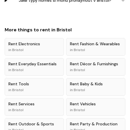
Jaké typy homes si mohu pronajmout v Bristol?
More things to rent in
Bristol
Rent
Electronics
Rent
Fashion & Wearables
in
Bristol
in
Bristol
Rent
Everyday Essentials
Rent
Décor & Furnishings
in
Bristol
in
Bristol
Rent
Tools
Rent
Baby & Kids
in
Bristol
in
Bristol
Rent
Services
Rent
Vehicles
in
Bristol
in
Bristol
Rent
Outdoor & Sports
Rent
Party & Production