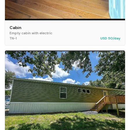
Cabin
Empty cabin with electric
TN-1
USD 50/day