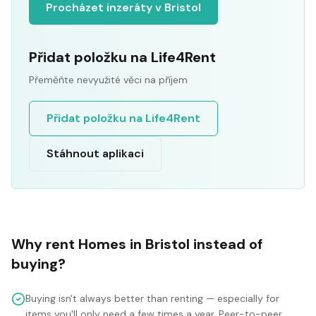
Procházet inzeráty v Bristol
Přidat položku na Life4Rent
Přeměňte nevyužité věci na příjem
Přidat položku na Life4Rent
Stáhnout aplikaci
Why rent
Homes
in
Bristol
instead of
buying?
Buying isn't always better than renting — especially for
items you'll only need a few times a year. Peer-to-peer