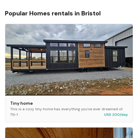
Popular
Homes
rentals in
Bristol
Tiny home
This is a cozy tiny home has everything you've ever dreamed of.
TN-1
USD 200/day