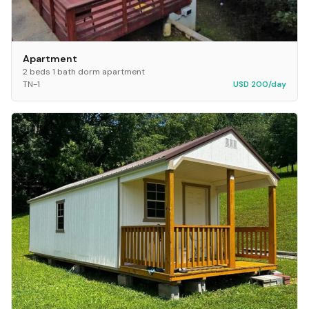
Apartment
2 beds 1 bath dorm apartment
TN-1
USD 200/day