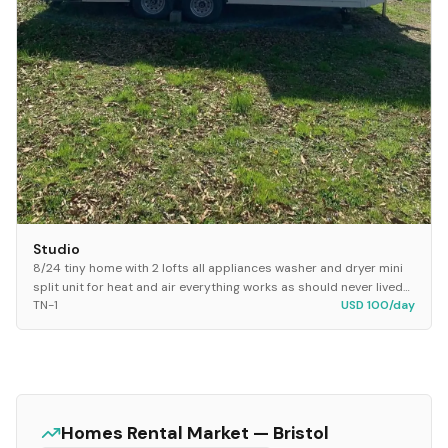
Studio
8/24 tiny home with 2 lofts all appliances washer and dryer mini
split unit for heat and air everything works as should never lived
TN-1
USD 100/day
in good as new condition bui...
Homes
Rental Market —
Bristol