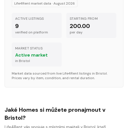
Life4Rent market data ·
August 2026
ACTIVE LISTINGS
STARTING FROM
9
200.00
verified on platform
per
day
MARKET STATUS
Active market
in
Bristol
Market data sourced from live Life4Rent listings in
Bristol
.
Prices vary by item, condition, and rental duration.
Jaké Homes si můžete pronajmout v
Bristol?
Life4Rent vás spojuje s místními majiteli v Bristol, kteří