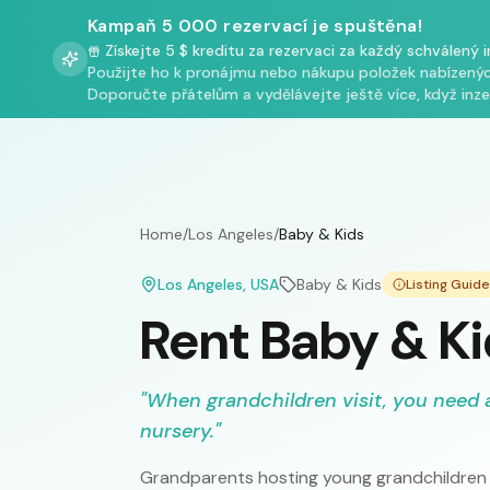
Kampaň 5 000 rezervací je spuštěna!
Získejte 5 $ kreditu za rezervaci za každý schválený 
Použijte ho k pronájmu nebo nákupu položek nabízenýc
Doporučte přátelům a vydělávejte ještě více, když inzer
Home
/
Los Angeles
/
Baby & Kids
Los Angeles
, USA
Baby & Kids
Listing Guid
Rent Baby & Ki
"
When grandchildren visit, you need 
nursery.
"
Grandparents hosting young grandchildren f