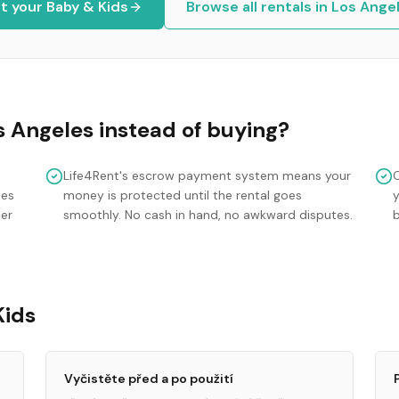
st your
Baby & Kids
Browse all rentals in
Los Ange
s Angeles
instead of buying?
Life4Rent's escrow payment system means your
mes
money is protected until the rental goes
y
ler
smoothly. No cash in hand, no awkward disputes.
Kids
Vyčistěte před a po použití