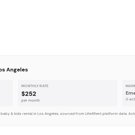
os Angeles
MONTHLY RATE
MARK
$252
Eme
0
acti
per month
r
baby & kids
rental in
Los Angeles
, sourced from Life4Rent platform data. Actu