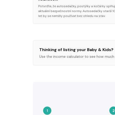
Potvrďte, že autosedačky, postýlky a kočárky splňuj
aktuální bezpečnostní normy. Autosedačky starší 1
let by se neměly používat bez ohledu na stav.
Thinking of listing your
Baby & Kids
?
Use the income calculator to see how much 
1
2