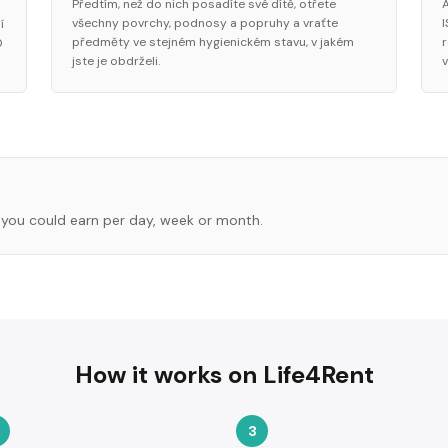
Předtím, než do nich posadíte své dítě, otřete
všechny povrchy, podnosy a popruhy a vraťte
í
předměty ve stejném hygienickém stavu, v jakém
0
jste je obdrželi.
you could earn per day, week or month.
How it works on Life4Rent
3