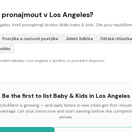
 pronajmout v Los Angeles?
ngeles, kteří pronajímají širokou škálu baby & kids. Zde jsou nejoblí
Postýlka a cestovní postýlka
Jídelní židlička
Dětská chůvička
osítko
uální nabídky v Los Angeles a zjistěte, co je právě k dispozici.
Be the first to list
Baby & Kids
in
Los Angeles
Life4Rent is growing — and early listers in new cities get first-mover
vantage. List your items now and start earning before the competit
arrives.