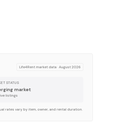
Life4Rent market data ·
August 2026
ET STATUS
rging market
ve listing
s
al rates vary by item, owner, and rental duration.