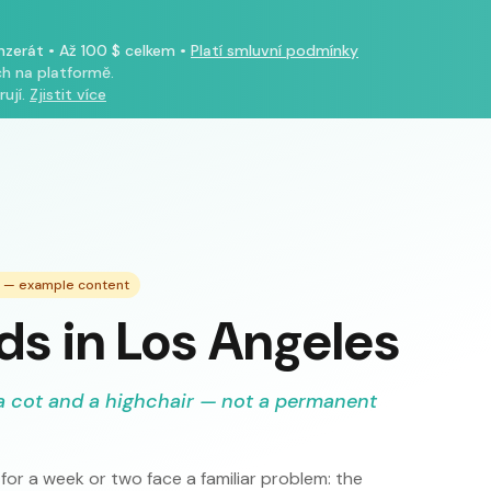
inzerát
•
Až 100 $ celkem
•
Platí smluvní podmínky
h na platformě.
ují.
Zjistit více
e — example content
ds in Los Angeles
a cot and a highchair — not a permanent
or a week or two face a familiar problem: the