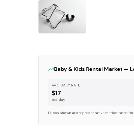
Baby & Kids
Rental Market —
L
AVG DAILY RATE
$17
per day
Prices shown are representative market rates fo