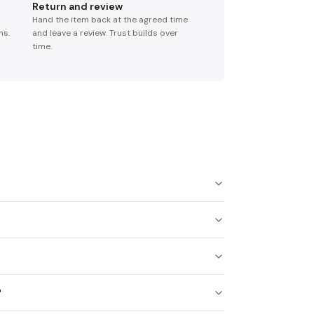
Return and review
Hand the item back at the agreed time
ns.
and leave a review. Trust builds over
time.
?