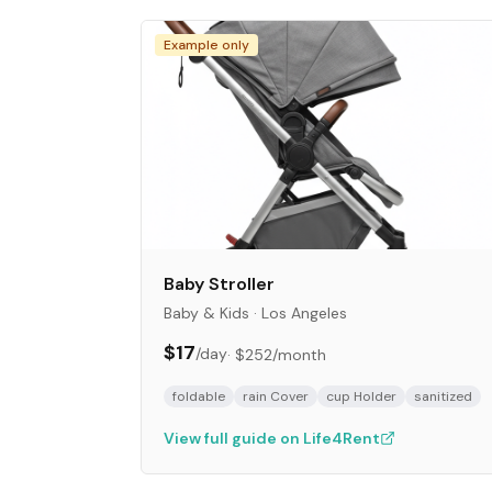
Example only
Baby Stroller
Baby & Kids
·
Los Angeles
$17
/day
·
$252
/month
foldable
rain Cover
cup Holder
sanitized
View full guide on Life4Rent