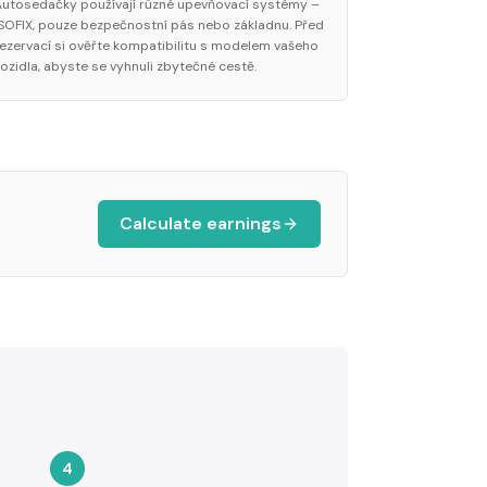
Autosedačky používají různé upevňovací systémy –
ISOFIX, pouze bezpečnostní pás nebo základnu. Před
rezervací si ověřte kompatibilitu s modelem vašeho
vozidla, abyste se vyhnuli zbytečné cestě.
Calculate earnings
4