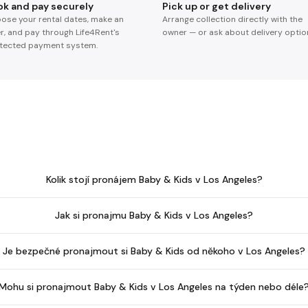
ok and pay securely
Pick up or get delivery
ose your rental dates, make an
Arrange collection directly with the
er, and pay through Life4Rent's
owner — or ask about delivery optio
tected payment system.
Kolik stojí pronájem Baby & Kids v Los Angeles?
Jak si pronajmu Baby & Kids v Los Angeles?
Je bezpečné pronajmout si Baby & Kids od někoho v Los Angeles?
Mohu si pronajmout Baby & Kids v Los Angeles na týden nebo déle